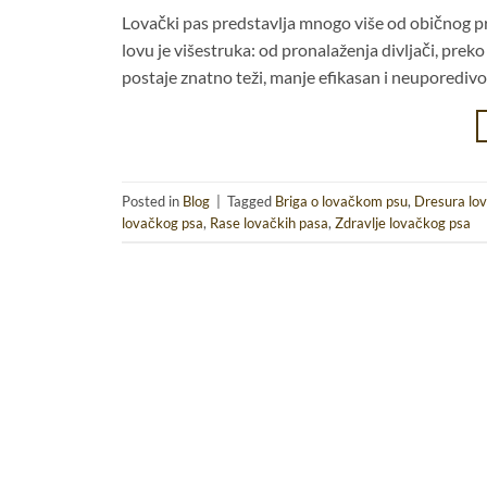
Lovački pas predstavlja mnogo više od običnog pra
lovu je višestruka: od pronalaženja divljači, prek
postaje znatno teži, manje efikasan i neuporedivo za
Posted in
Blog
|
Tagged
Briga o lovačkom psu
,
Dresura lo
lovačkog psa
,
Rase lovačkih pasa
,
Zdravlje lovačkog psa