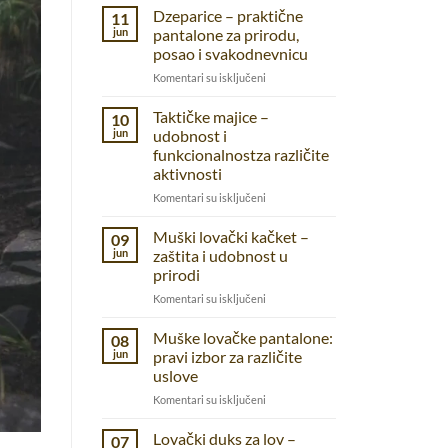
Dzeparice – praktične
11
jun
pantalone za prirodu,
posao i svakodnevnicu
na
Komentari su isključeni
Dzeparice
–
Taktičke majice –
10
praktične
jun
udobnost i
pantalone
funkcionalnostza različite
za
aktivnosti
prirodu,
posao
na
Komentari su isključeni
i
Taktičke
svakodnevnicu
majice
Muški lovački kačket –
09
–
jun
zaštita i udobnost u
udobnost
prirodi
i
na
Komentari su isključeni
funkcionalnostza
Muški
različite
lovački
aktivnosti
Muške lovačke pantalone:
08
kačket
jun
pravi izbor za različite
–
uslove
zaštita
na
Komentari su isključeni
i
Muške
udobnost
lovačke
u
Lovački duks za lov –
07