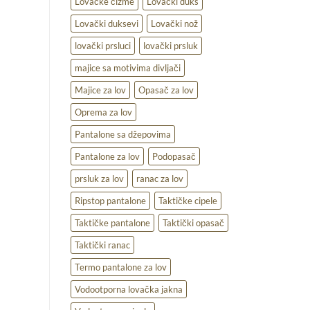
Lovačke čizme
Lovački duks
Lovački duksevi
Lovački nož
lovački prsluci
lovački prsluk
majice sa motivima divljači
Majice za lov
Opasač za lov
Oprema za lov
Pantalone sa džepovima
Pantalone za lov
Podopasač
prsluk za lov
ranac za lov
Ripstop pantalone
Taktičke cipele
Taktičke pantalone
Taktički opasač
Taktički ranac
Termo pantalone za lov
Vodootporna lovačka jakna