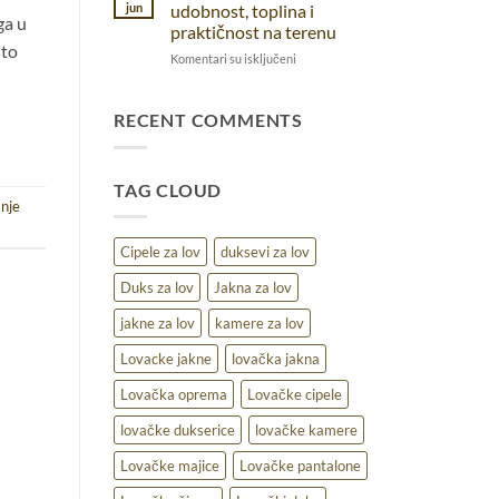
pantalone:
prirodi
jun
udobnost, toplina i
ga u
pravi
praktičnost na terenu
izbor
sto
na
Komentari su isključeni
za
Lovački
različite
duks
uslove
za
RECENT COMMENTS
lov
–
udobnost,
TAG CLOUD
toplina
nje
i
praktičnost
na
Cipele za lov
duksevi za lov
terenu
Duks za lov
Jakna za lov
jakne za lov
kamere za lov
Lovacke jakne
lovačka jakna
Lovačka oprema
Lovačke cipele
lovačke dukserice
lovačke kamere
Lovačke majice
Lovačke pantalone