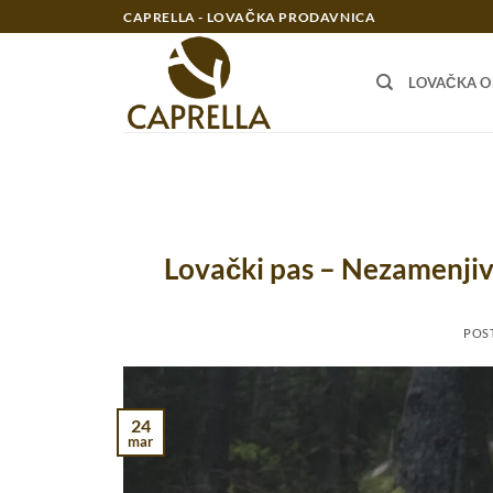
Preskoči
CAPRELLA - LOVAČKA PRODAVNICA
na
sadržaj
LOVAČKA 
Lovački pas – Nezamenjiv 
POS
24
mar