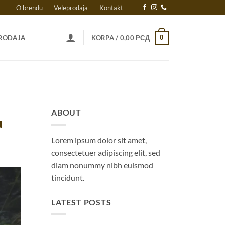
O brendu
Veleprodaja
Kontakt
0
RODAJA
KORPA /
0,00
РСД
ABOUT
u
Lorem ipsum dolor sit amet,
consectetuer adipiscing elit, sed
diam nonummy nibh euismod
tincidunt.
LATEST POSTS