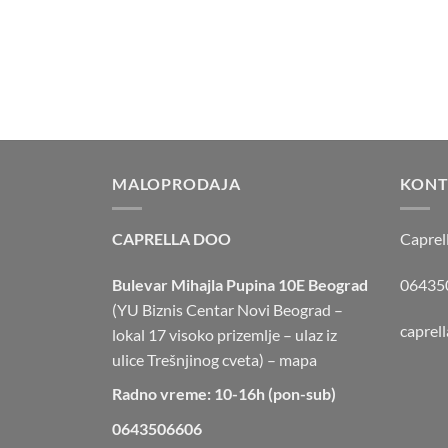
MALOPRODAJA
KONT
CAPRELLA DOO
Caprel
Bulevar Mihajla Pupina 10E Beograd
064350
(YU Biznis Centar Novi Beograd –
caprel
lokal 17 visoko prizemlje – ulaz iz
ulice Trešnjinog cveta) –
mapa
Radno vreme: 10-16h (pon-sub)
0643506606