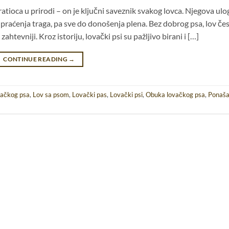
tioca u prirodi – on je ključni saveznik svakog lovca. Njegova ulo
o praćenja traga, pa sve do donošenja plena. Bez dobrog psa, lov če
htevniji. Kroz istoriju, lovački psi su pažljivo birani i […]
CONTINUE READING
→
vačkog psa
,
Lov sa psom
,
Lovački pas
,
Lovački psi
,
Obuka lovačkog psa
,
Ponaša