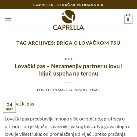
Preskoči
CAPRELLA - LOVAČKA PRODAVNICA
na
sadržaj
0
TAG ARCHIVES:
BRIGA O LOVAČKOM PSU
BLOG
Lovački pas – Nezamenjiv partner u lovu i
ključ uspeha na terenu
POSTED ON
MART 24, 2026
BY
LOVAC
24
mar
Lovački pas predstavlja mnogo više od običnog pratioca u
prirodi – on je ključni saveznik svakog lovca. Njegova uloga u
lovu je višestruka: od pronalaženja divljači, preko praćenja