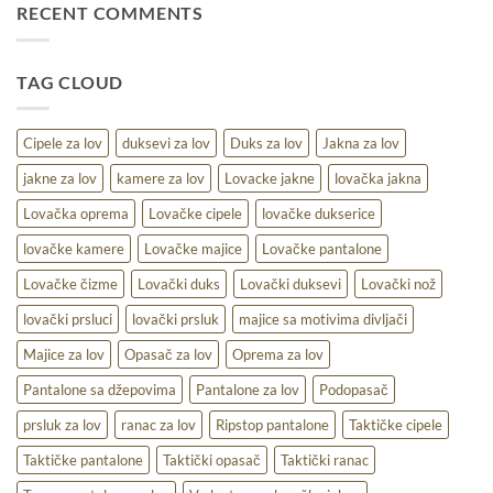
za
RECENT COMMENTS
uslove
lov
–
udobnost,
TAG CLOUD
toplina
i
praktičnost
na
Cipele za lov
duksevi za lov
Duks za lov
Jakna za lov
terenu
jakne za lov
kamere za lov
Lovacke jakne
lovačka jakna
Lovačka oprema
Lovačke cipele
lovačke dukserice
lovačke kamere
Lovačke majice
Lovačke pantalone
Lovačke čizme
Lovački duks
Lovački duksevi
Lovački nož
lovački prsluci
lovački prsluk
majice sa motivima divljači
Majice za lov
Opasač za lov
Oprema za lov
Pantalone sa džepovima
Pantalone za lov
Podopasač
prsluk za lov
ranac za lov
Ripstop pantalone
Taktičke cipele
Taktičke pantalone
Taktički opasač
Taktički ranac