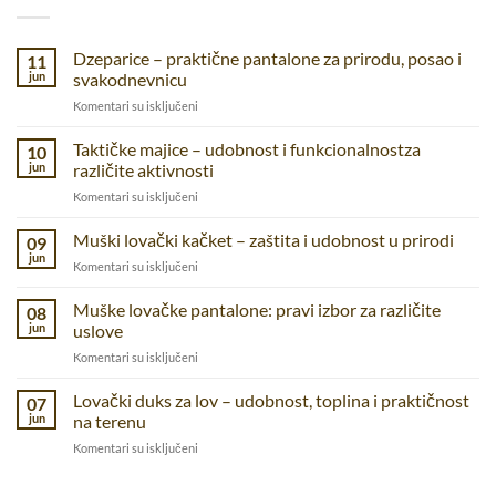
Dzeparice – praktične pantalone za prirodu, posao i
11
jun
svakodnevnicu
na
Komentari su isključeni
Dzeparice
–
Taktičke majice – udobnost i funkcionalnostza
10
praktične
jun
različite aktivnosti
pantalone
na
Komentari su isključeni
za
Taktičke
prirodu,
majice
Muški lovački kačket – zaštita i udobnost u prirodi
posao
09
–
i
jun
na
Komentari su isključeni
udobnost
svakodnevnicu
Muški
i
lovački
Muške lovačke pantalone: pravi izbor za različite
funkcionalnostza
08
kačket
jun
uslove
različite
–
aktivnosti
na
Komentari su isključeni
zaštita
Muške
i
lovačke
Lovački duks za lov – udobnost, toplina i praktičnost
udobnost
07
pantalone:
u
jun
na terenu
pravi
prirodi
na
Komentari su isključeni
izbor
Lovački
za
duks
različite