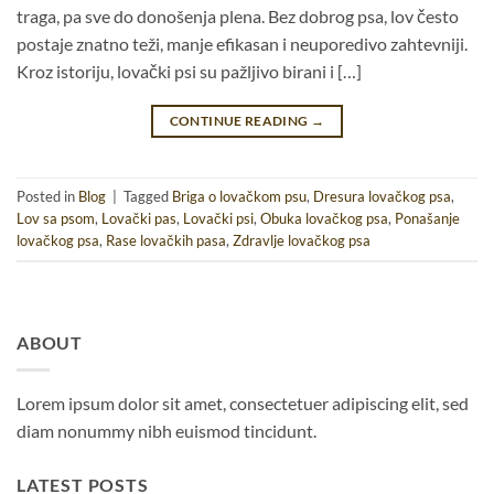
traga, pa sve do donošenja plena. Bez dobrog psa, lov često
postaje znatno teži, manje efikasan i neuporedivo zahtevniji.
Kroz istoriju, lovački psi su pažljivo birani i […]
CONTINUE READING
→
Posted in
Blog
|
Tagged
Briga o lovačkom psu
,
Dresura lovačkog psa
,
Lov sa psom
,
Lovački pas
,
Lovački psi
,
Obuka lovačkog psa
,
Ponašanje
lovačkog psa
,
Rase lovačkih pasa
,
Zdravlje lovačkog psa
ABOUT
Lorem ipsum dolor sit amet, consectetuer adipiscing elit, sed
diam nonummy nibh euismod tincidunt.
LATEST POSTS