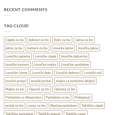
za
duks
različite
za
RECENT COMMENTS
uslove
lov
–
udobnost,
TAG CLOUD
toplina
i
praktičnost
na
Cipele za lov
duksevi za lov
Duks za lov
Jakna za lov
terenu
jakne za lov
kamere za lov
Lovacke jakne
lovačka jakna
Lovačka oprema
Lovačke cipele
lovačke dukserice
lovačke kamere
Lovačke majice
Lovačke pantalone
Lovačke čizme
Lovački duks
Lovački duksevi
Lovački nož
lovački prsluci
lovački prsluk
majice sa motivima divljači
Majice za lov
Opasač za lov
Oprema za lov
Pantalone sa džepovima
Pantalone za lov
Podopasač
prsluk za lov
ranac za lov
Ripstop pantalone
Taktičke cipele
Taktičke pantalone
Taktički opasač
Taktički ranac