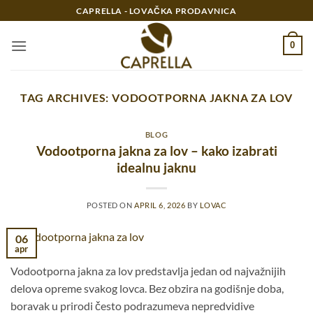
Preskoči
CAPRELLA - LOVAČKA PRODAVNICA
na
sadržaj
0
TAG ARCHIVES:
VODOOTPORNA JAKNA ZA LOV
BLOG
Vodootporna jakna za lov – kako izabrati
idealnu jaknu
POSTED ON
APRIL 6, 2026
BY
LOVAC
06
apr
Vodootporna jakna za lov predstavlja jedan od najvažnijih
delova opreme svakog lovca. Bez obzira na godišnje doba,
boravak u prirodi često podrazumeva nepredvidive