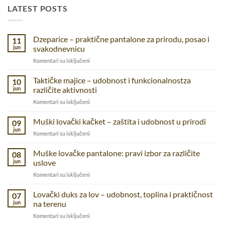
LATEST POSTS
Dzeparice – praktične pantalone za prirodu, posao i
11
jun
svakodnevnicu
na
Komentari su isključeni
Dzeparice
–
Taktičke majice – udobnost i funkcionalnostza
10
praktične
jun
različite aktivnosti
pantalone
na
Komentari su isključeni
za
Taktičke
prirodu,
majice
Muški lovački kačket – zaštita i udobnost u prirodi
posao
09
–
i
jun
na
Komentari su isključeni
udobnost
svakodnevnicu
Muški
i
lovački
Muške lovačke pantalone: pravi izbor za različite
funkcionalnostza
08
kačket
jun
uslove
različite
–
aktivnosti
na
Komentari su isključeni
zaštita
Muške
i
lovačke
Lovački duks za lov – udobnost, toplina i praktičnost
udobnost
07
pantalone:
u
jun
na terenu
pravi
prirodi
na
Komentari su isključeni
izbor
Lovački