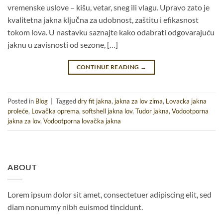
vremenske uslove – kišu, vetar, sneg ili vlagu. Upravo zato je
kvalitetna jakna ključna za udobnost, zaštitu i efikasnost
tokom lova. U nastavku saznajte kako odabrati odgovarajuću
jaknu u zavisnosti od sezone, […]
CONTINUE READING
→
Posted in
Blog
|
Tagged
dry fit jakna
,
jakna za lov zima
,
Lovacka jakna
proleće
,
Lovačka oprema
,
softshell jakna lov
,
Tudor jakna
,
Vodootporna
jakna za lov
,
Vodootporna lovačka jakna
ABOUT
Lorem ipsum dolor sit amet, consectetuer adipiscing elit, sed
diam nonummy nibh euismod tincidunt.