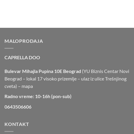
MALOPRODAJA
CAPRELLA DOO
Bulevar Mihajla Pupina 10E Beograd
(YU Biznis Centar Novi
Beograd – lokal 17 visoko prizemlje – ulaz iz ulice Trešnjinog
cveta) –
mapa
Radno vreme: 10-16h (pon-sub)
0643506606
KONTAKT