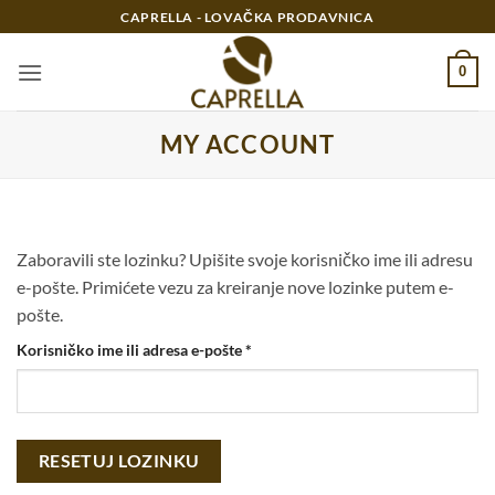
Preskoči
CAPRELLA - LOVAČKA PRODAVNICA
na
sadržaj
0
MY ACCOUNT
Zaboravili ste lozinku? Upišite svoje korisničko ime ili adresu
e-pošte. Primićete vezu za kreiranje nove lozinke putem e-
pošte.
Obavezno
Korisničko ime ili adresa e-pošte
*
RESETUJ LOZINKU