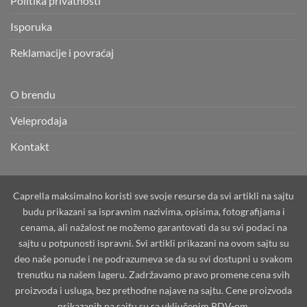
Politika privatnosti
Isporuka
Reklamacije i povraćaj
O brendu
Veleprodaja
Kontakt
Caprella maksimalno koristi sve svoje resurse da svi artikli na sajtu
budu prikazani sa ispravnim nazivima, opisima, fotografijama i
cenama, ali nažalost ne možemo garantovati da su svi podaci na
sajtu u potpunosti ispravni. Svi artikli prikazani na ovom sajtu su
deo naše ponude i ne podrazumeva se da su svi dostupni u svakom
trenutku na našem lageru. Zadržavamo pravo promene cena svih
proizvoda i usluga, bez prethodne najave na sajtu. Cene proizvoda
prikazanih na sajtu su sa uključenim PDV-om.