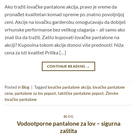
Ako tražiš lovačke pantalone akcija, pravo je vreme da
pronađeš kvalitetan komad opreme po znatno povoljnijoj
ceni. Akcije na lovačku garderobu omogućavaju da dobiješ
vrhunske performanse bez velikog ulaganja – ali samo ako
znaš šta da tražiš. Zašto kupovati lovačke pantalone na
akciji? Kupovina tokom akcije donosi više prednosti: Niža
cena za isti kvalitet Prilika […]
CONTINUE READING
→
Posted in
Blog
|
Tagged
lovačke pantalone akcija
,
lovačke pantalone
cena
,
pantalone za lov popust
,
taktičke pantalone popust
,
Zimske
lovačke pantalone
BLOG
Vodootporne pantalone za lov – sigurna
zaštita