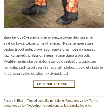
Zimske lovačke pantalone su neizostavan deo opreme
svakog lovca tokom zimskih meseci. Kada temperature
padnu ispod nule, pravi izbor pantalona može da napravi
razliku između prijatnog i neprijatnog dana u prirodi.
Kvalitetne zimske pantalone za lov obezbeđuju toplotnu
izolaciju, zaštitu od vetra i snega, ali i slobodu pokreta koja je
ključna za svaku outdoor aktivnost. […]
CONTINUE READING
→
Posted in
Blog
|
Tagged
Lovačke pantalone
,
Pantalone za lov
,
Termo
pantalone za lov
,
Vodootporne pantalone za lov
,
Zimske lovačke