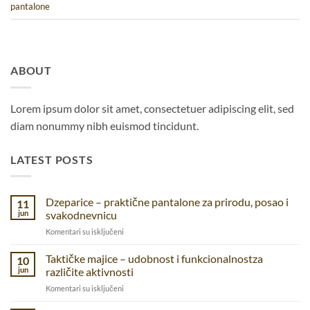
pantalone
ABOUT
Lorem ipsum dolor sit amet, consectetuer adipiscing elit, sed
diam nonummy nibh euismod tincidunt.
LATEST POSTS
Dzeparice – praktične pantalone za prirodu, posao i
11
jun
svakodnevnicu
na
Komentari su isključeni
Dzeparice
–
Taktičke majice – udobnost i funkcionalnostza
10
praktične
jun
različite aktivnosti
pantalone
na
Komentari su isključeni
za
Taktičke
prirodu,