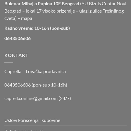
Bulevar Mihajla Pupina 10E Beograd
(YU Biznis Centar Novi
Beograd – lokal 17 visoko prizemlje – ulaz iz ulice Trešnjinog
cveta) –
mapa
Radno vreme: 10-16h (pon-sub)
0643506606
KONTAKT
Caprella – Lovačka prodavnica
0643506606 (pon-sub 10-16h)
caprella.online@gmail.com
(24/7)
Uslovi korišćenja i kupovine