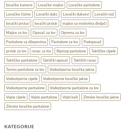
lovačke kamere
Lovačke majice
Lovačke pantalone
Lovačke čizme
Lovački duks
Lovački duksevi
Lovački nož
lovački prsluci
lovački prsluk
majice sa motivima divljači
Majice za lov
Opasač za lov
Oprema za lov
Pantalone sa džepovima
Pantalone za lov
Podopasač
prsluk za lov
ranac za lov
Ripstop pantalone
Taktičke cipele
Taktičke pantalone
Taktički opasač
Taktički ranac
Termo pantalone za lov
Vodootporna lovačka jakna
Vodootporne cipele
Vodootporne lovačke jakne
Vodootporne pantalone
Vodootporne pantalone za lov
Vojne cipele
Vojne pantalone
Vojni kaiš
Zimske lovačke jakne
Zimske lovačke pantalone
KATEGORIJE