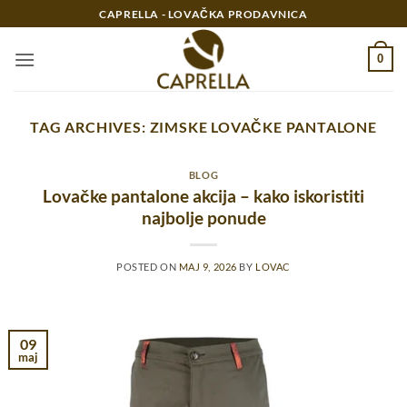
Preskoči
CAPRELLA - LOVAČKA PRODAVNICA
na
sadržaj
0
TAG ARCHIVES:
ZIMSKE LOVAČKE PANTALONE
BLOG
Lovačke pantalone akcija – kako iskoristiti
najbolje ponude
POSTED ON
MAJ 9, 2026
BY
LOVAC
09
maj