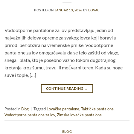
POSTED ON
JANUAR 13, 2026
BY
LOVAC
Vodootporne pantalone za lov predstavljaju jedan od
najvažnijih delova opreme za svakog lovca koji boravi u
prirodi bez obzira na vremenske prilike. Vodootporne
pantalone za lov omogućavaju da se telo zaštiti od vlage,
snega i blata, što je posebno važno tokom dugotrajnog
kretanja kroz šumu, travu ili močvarni teren. Kada su noge
suve i tople, […]
CONTINUE READING
→
Posted in
Blog
|
Tagged
Lovačke pantalone
,
Taktičke pantalone
,
Vodootporne pantalone za lov
,
Zimske lovačke pantalone
BLOG