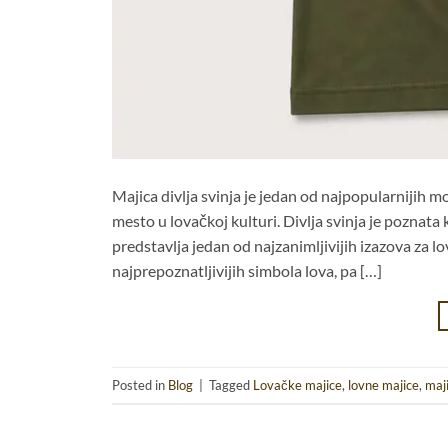
Majica divlja svinja je jedan od najpopularnijih 
mesto u lovačkoj kulturi. Divlja svinja je poznata
predstavlja jedan od najzanimljivijih izazova za lov
najprepoznatljivijih simbola lova, pa […]
Posted in
Blog
|
Tagged
Lovačke majice
,
lovne majice
,
maji