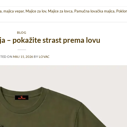
ja
,
majica vepar
,
Majice za lov
,
Majice za lovca
,
Pamučna lovačka majica
,
Poklon
BLOG
nja – pokažite strast prema lovu
STED ON
MAJ 15, 2026
BY
LOVAC