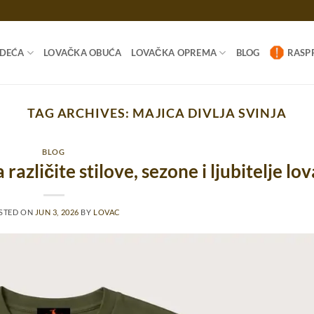
ODEĆA
LOVAČKA OBUĆA
LOVAČKA OPREMA
BLOG
RASP
TAG ARCHIVES:
MAJICA DIVLJA SVINJA
BLOG
različite stilove, sezone i ljubitelje lov
STED ON
JUN 3, 2026
BY
LOVAC