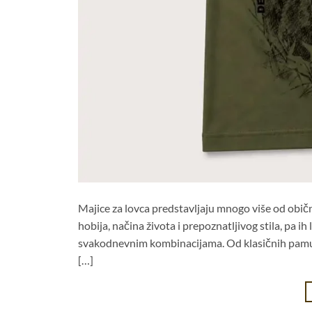
Majice za lovca predstavljaju mnogo više od obič
hobija, načina života i prepoznatljivog stila, pa i
svakodnevnim kombinacijama. Od klasičnih pamučni
[…]