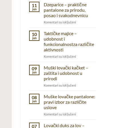
Dzeparice – praktične
11
jun
pantalone za prirodu,
posao i svakodnevnicu
na
Komentari su isključeni
Dzeparice
–
Taktičke majice –
10
praktične
jun
udobnost i
pantalone
funkcionalnostza različite
za
aktivnosti
prirodu,
posao
na
Komentari su isključeni
i
Taktičke
svakodnevnicu
majice
Muški lovački kačket –
09
–
jun
zaštita i udobnost u
udobnost
prirodi
i
na
Komentari su isključeni
funkcionalnostza
Muški
različite
lovački
aktivnosti
Muške lovačke pantalone:
08
kačket
jun
pravi izbor za različite
–
uslove
zaštita
na
Komentari su isključeni
i
Muške
udobnost
lovačke
u
Lovački duks za lov –
07