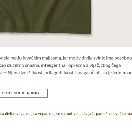
modela među lovačkim majicama, jer motiv divlje svinje ima posebno
 kao izuzetno snažna, inteligentna i oprezna divljač, zbog čega
ce. Njena izdržljivost, prilagodljivost i snaga učinili su je jednim o
CONTINUE READING
→
ca divlja svinja
,
majica vepar
,
majice sa motivima divljači
,
pamučne lovačke maj