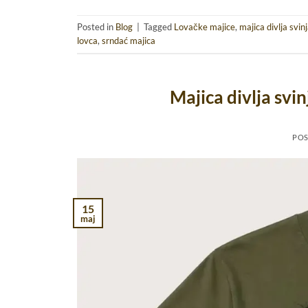
Posted in
Blog
|
Tagged
Lovačke majice
,
majica divlja svin
lovca
,
srndać majica
Majica divlja svi
PO
15
maj