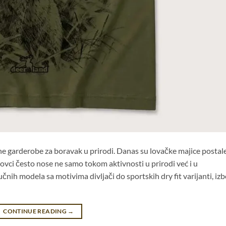
ne garderobe za boravak u prirodi. Danas su lovačke majice postal
h lovci često nose ne samo tokom aktivnosti u prirodi već i u
h modela sa motivima divljači do sportskih dry fit varijanti, izb
CONTINUE READING
→