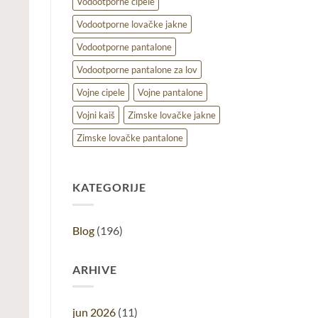
Vodootporne cipele
Vodootporne lovačke jakne
Vodootporne pantalone
Vodootporne pantalone za lov
Vojne cipele
Vojne pantalone
Vojni kaiš
Zimske lovačke jakne
Zimske lovačke pantalone
KATEGORIJE
Blog
(196)
ARHIVE
jun 2026
(11)