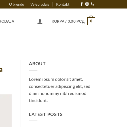
O brendu
Veleprodaja
Kontakt
0
RODAJA
KORPA /
0,00
РСД
ABOUT
a
Lorem ipsum dolor sit amet,
consectetuer adipiscing elit, sed
diam nonummy nibh euismod
tincidunt.
LATEST POSTS