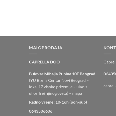
MALOPRODAJA
KONT
CAPRELLA DOO
Caprel
Bulevar Mihajla Pupina 10E Beograd
064350
(YU Biznis Centar Novi Beograd –
caprel
lokal 17 visoko prizemlje – ulaz iz
ulice Trešnjinog cveta) –
mapa
Radno vreme: 10-16h (pon-sub)
0643506606