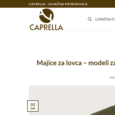
Preskoči
CAPRELLA - LOVAČKA PRODAVNICA
na
sadržaj
LOVAČKA 
Majice za lovca – modeli za 
PO
03
jun