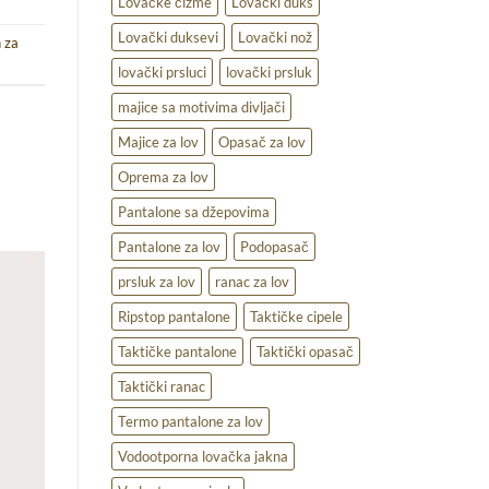
Lovačke čizme
Lovački duks
Lovački duksevi
Lovački nož
 za
lovački prsluci
lovački prsluk
majice sa motivima divljači
Majice za lov
Opasač za lov
Oprema za lov
Pantalone sa džepovima
Pantalone za lov
Podopasač
prsluk za lov
ranac za lov
Ripstop pantalone
Taktičke cipele
Taktičke pantalone
Taktički opasač
Taktički ranac
Termo pantalone za lov
Vodootporna lovačka jakna