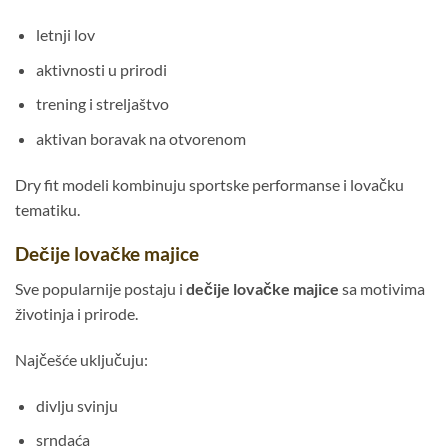
letnji lov
aktivnosti u prirodi
trening i streljaštvo
aktivan boravak na otvorenom
Dry fit modeli kombinuju sportske performanse i lovačku
tematiku.
Dečije lovačke majice
Sve popularnije postaju i
dečije lovačke majice
sa motivima
životinja i prirode.
Najčešće uključuju:
divlju svinju
srndaća