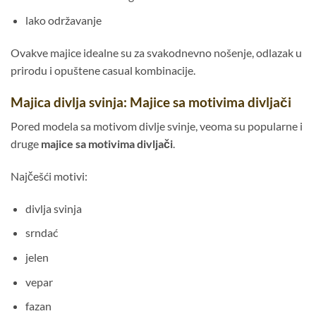
lako održavanje
Ovakve majice idealne su za svakodnevno nošenje, odlazak u
prirodu i opuštene casual kombinacije.
Majica divlja svinja: Majice sa motivima divljači
Pored modela sa motivom divlje svinje, veoma su popularne i
druge
majice sa motivima divljači
.
Najčešći motivi:
divlja svinja
srndać
jelen
vepar
fazan