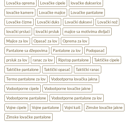
Lovačka oprema
Lovačke cipele
lovačke dukserice
lovačke kamere
Lovačke majice
Lovačke pantalone
Lovačke čizme
Lovački duks
Lovački duksevi
Lovački nož
lovački prsluci
lovački prsluk
majice sa motivima divljači
Majice za lov
Opasač za lov
Oprema za lov
Pantalone sa džepovima
Pantalone za lov
Podopasač
prsluk za lov
ranac za lov
Ripstop pantalone
Taktičke cipele
Taktičke pantalone
Taktički opasač
Taktički ranac
Termo pantalone za lov
Vodootporna lovačka jakna
Vodootporne cipele
Vodootporne lovačke jakne
Vodootporne pantalone
Vodootporne pantalone za lov
Vojne cipele
Vojne pantalone
Vojni kaiš
Zimske lovačke jakne
Zimske lovačke pantalone