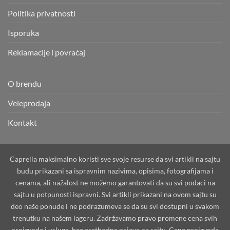
Politika privatnosti
Isporuka
Reklamacije i povraćaj
O brendu
Veleprodaja
Kontakt
Caprella maksimalno koristi sve svoje resurse da svi artikli na sajtu
budu prikazani sa ispravnim nazivima, opisima, fotografijama i
cenama, ali nažalost ne možemo garantovati da su svi podaci na
sajtu u potpunosti ispravni. Svi artikli prikazani na ovom sajtu su
deo naše ponude i ne podrazumeva se da su svi dostupni u svakom
trenutku na našem lageru. Zadržavamo pravo promene cena svih
proizvoda i usluga, bez prethodne najave na sajtu. Cene proizvoda