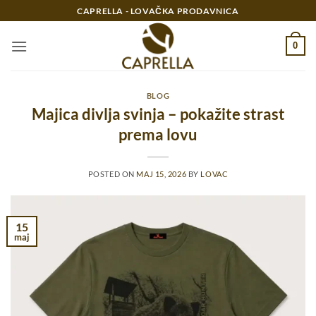
Preskoči
CAPRELLA - LOVAČKA PRODAVNICA
na
sadržaj
0
BLOG
Majica divlja svinja – pokažite strast
prema lovu
POSTED ON
MAJ 15, 2026
BY
LOVAC
15
maj