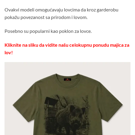
Ovakvi modeli omogućavaju lovcima da kroz garderobu
pokažu povezanost sa prirodom i lovom.
Posebno su popularni kao poklon za lovce.
Kliknite na sliku da vidite našu celokupnu ponudu majica za
lov!