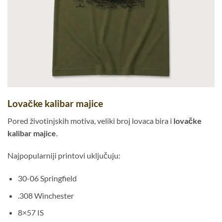
Lovačke kalibar majice
Pored životinjskih motiva, veliki broj lovaca bira i
lovačke
kalibar majice
.
Najpopularniji printovi uključuju:
30-06 Springfield
.308 Winchester
8×57 IS