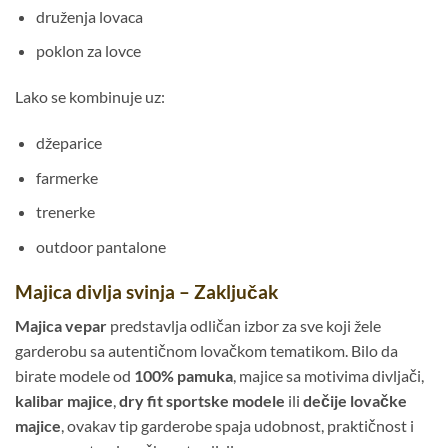
druženja lovaca
poklon za lovce
Lako se kombinuje uz:
džeparice
farmerke
trenerke
outdoor pantalone
Majica divlja svinja – Zaključak
Majica vepar
predstavlja odličan izbor za sve koji žele
garderobu sa autentičnom lovačkom tematikom. Bilo da
birate modele od
100% pamuka
, majice sa motivima divljači,
kalibar majice
,
dry fit sportske modele
ili
dečije lovačke
majice
, ovakav tip garderobe spaja udobnost, praktičnost i