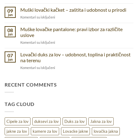
Taktičke
prirodu,
majice
Muški lovački kačket – zaštita i udobnost u prirodi
posao
09
–
i
jun
na
Komentari su isključeni
udobnost
svakodnevnicu
Muški
i
lovački
Muške lovačke pantalone: pravi izbor za različite
funkcionalnostza
08
kačket
jun
uslove
različite
–
aktivnosti
na
Komentari su isključeni
zaštita
Muške
i
lovačke
Lovački duks za lov – udobnost, toplina i praktičnost
udobnost
07
pantalone:
u
jun
na terenu
pravi
prirodi
na
Komentari su isključeni
izbor
Lovački
za
duks
različite
za
RECENT COMMENTS
uslove
lov
–
udobnost,
TAG CLOUD
toplina
i
praktičnost
na
Cipele za lov
duksevi za lov
Duks za lov
Jakna za lov
terenu
jakne za lov
kamere za lov
Lovacke jakne
lovačka jakna