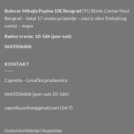
Bulevar Mihajla Pupina 10E Beograd
(YU Biznis Centar Novi
Beograd – lokal 17 visoko prizemlje – ulaz iz ulice Trešnjinog
cveta) –
mapa
Radno vreme: 10-16h (pon-sub)
0643506606
KONTAKT
Caprella – Lovačka prodavnica
0643506606 (pon-sub 10-16h)
caprella.online@gmail.com
(24/7)
Uslovi korišćenja i kupovine