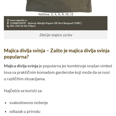
Dečije majice za lov
Majica divlja svinja – Zašto je majica divlja svinja
popularna?
Majica divlja svinja
je popularna jer kombinuje snažan simbol
lova sa praktičnim komadom garderobe koji može da se nosi
u različitim situacijama.
Najčešće se koristi za:
svakodnevno nošenje
odlazak u prirodu