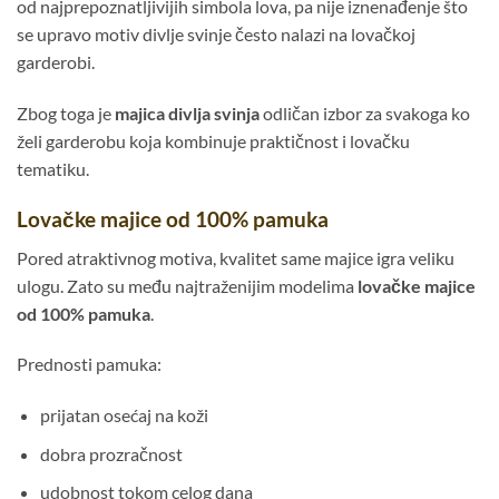
od najprepoznatljivijih simbola lova, pa nije iznenađenje što
se upravo motiv divlje svinje često nalazi na lovačkoj
garderobi.
Zbog toga je
majica divlja svinja
odličan izbor za svakoga ko
želi garderobu koja kombinuje praktičnost i lovačku
tematiku.
Lovačke majice od 100% pamuka
Pored atraktivnog motiva, kvalitet same majice igra veliku
ulogu. Zato su među najtraženijim modelima
lovačke majice
od 100% pamuka
.
Prednosti pamuka:
prijatan osećaj na koži
dobra prozračnost
udobnost tokom celog dana