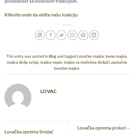
povezanost sa lovačkom tradicijom.
Kliknite ovde da vidite našu loakciju
This entry was posted in
Blog
and tagged
Lovačke majice
,
lovne majice
,
majica divlja svinja
,
majica vepar
,
majice sa motivima divljači
,
pamučne
lovačke majice
.
LOVAC
Lovačka oprema prsluci –
Lovačka oprema Srndać