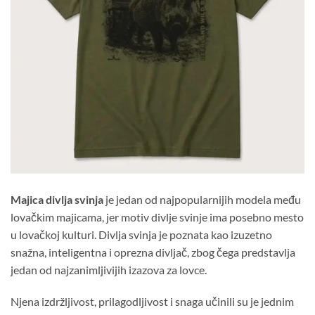
Majica divlja svinja
je jedan od najpopularnijih modela među
lovačkim majicama, jer motiv divlje svinje ima posebno mesto
u lovačkoj kulturi. Divlja svinja je poznata kao izuzetno
snažna, inteligentna i oprezna divljač, zbog čega predstavlja
jedan od najzanimljivijih izazova za lovce.
Njena izdržljivost, prilagodljivost i snaga učinili su je jednim