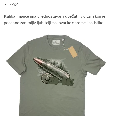
7×64
Kalibar majice imaju jednostavan i upečatljiv dizajn koji je
posebno zanimljiv ljubiteljima lovačke opreme i balistike.