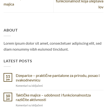
funkcionalnost koja ulepšava
majica
lov
ABOUT
Lorem ipsum dolor sit amet, consectetuer adipiscing elit, sed
diam nonummy nibh euismod tincidunt.
LATEST POSTS
Dzeparice – praktične pantalone za prirodu, posao i
11
jun
svakodnevnicu
na
Komentari su isključeni
Dzeparice
–
Taktičke majice – udobnost i funkcionalnostza
10
praktične
jun
različite aktivnosti
pantalone
na
Komentari su isključeni
za