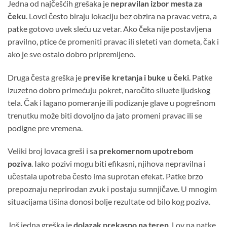
Jedna od najčešćih grešaka je
nepravilan izbor mesta za
čeku
. Lovci često biraju lokaciju bez obzira na pravac vetra, a
patke gotovo uvek sleću uz vetar. Ako čeka nije postavljena
pravilno, ptice će promeniti pravac ili sleteti van dometa, čak i
ako je sve ostalo dobro pripremljeno.
Druga česta greška je
previše kretanja i buke u čeki
. Patke
izuzetno dobro primećuju pokret, naročito siluete ljudskog
tela. Čak i lagano pomeranje ili podizanje glave u pogrešnom
trenutku može biti dovoljno da jato promeni pravac ili se
podigne pre vremena.
Veliki broj lovaca greši i sa
prekomernom upotrebom
poziva
. Iako pozivi mogu biti efikasni, njihova nepravilna i
učestala upotreba često ima suprotan efekat. Patke brzo
prepoznaju neprirodan zvuk i postaju sumnjičave. U mnogim
situacijama tišina donosi bolje rezultate od bilo kog poziva.
Još jedna greška je
dolazak prekasno na teren
. Lov na patke