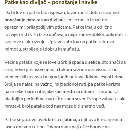
Patke kao divljač – ponašanje i navike
Da bi lov na patke bio uspešan, lovac mora dobro razumeti
ponašanje pataka kao divljači
, jer se radi o izuzetno
opreznim i prilagodljivim pticama. Patke imaju odlično
razvijen vid i vrlo brzo uočavaju neprirodne oblike, pokrete ili
zvukove u okruženju. Upravo zato lov na patke zahteva
mirnoću, strpljenje i dobru kamuflažu.
Većina pataka koje se love u Srbiji spada u
selice
, što znači da
se njihovo prisustvo menja tokom sezone u zavisnosti od
vremenskih uslova i migracionih puteva. Tokom jeseni i zime,
Srbija se nalazi na važnoj migracionoj ruti, pa patke koriste
naše reke, bare i ribnjake kao mesta za odmor i ishranu. U
hladnijim periodima, naročito kada sever Evrope zahvate jaki
mrazevi, broj pataka kod nas može biti znatno veći.
Patke se gotovo uvek kreću u
jatima
, a njihovo kretanje ima
jasnu dnevnu rutinu. Tokom dana najčešće borave na