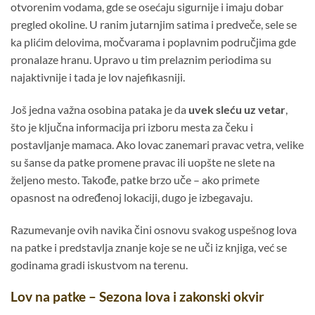
otvorenim vodama, gde se osećaju sigurnije i imaju dobar
pregled okoline. U ranim jutarnjim satima i predveče, sele se
ka plićim delovima, močvarama i poplavnim područjima gde
pronalaze hranu. Upravo u tim prelaznim periodima su
najaktivnije i tada je lov najefikasniji.
Još jedna važna osobina pataka je da
uvek sleću uz vetar
,
što je ključna informacija pri izboru mesta za čeku i
postavljanje mamaca. Ako lovac zanemari pravac vetra, velike
su šanse da patke promene pravac ili uopšte ne slete na
željeno mesto. Takođe, patke brzo uče – ako primete
opasnost na određenoj lokaciji, dugo je izbegavaju.
Razumevanje ovih navika čini osnovu svakog uspešnog lova
na patke i predstavlja znanje koje se ne uči iz knjiga, već se
godinama gradi iskustvom na terenu.
Lov na patke – Sezona lova i zakonski okvir