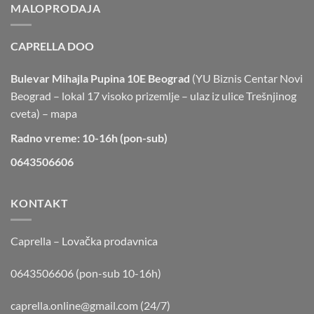
MALOPRODAJA
CAPRELLA DOO
Bulevar Mihajla Pupina 10E Beograd
(YU Biznis Centar Novi
Beograd – lokal 17 visoko prizemlje – ulaz iz ulice Trešnjinog
cveta) –
mapa
Radno vreme: 10-16h (pon-sub)
0643506606
KONTAKT
Caprella – Lovačka prodavnica
0643506606 (pon-sub 10-16h)
caprella.online@gmail.com
(24/7)