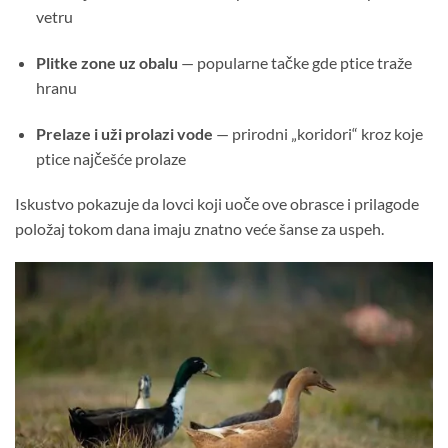
vetru
Plitke zone uz obalu
— popularne tačke gde ptice traže
hranu
Prelaze i uži prolazi vode
— prirodni „koridori“ kroz koje
ptice najčešće prolaze
Iskustvo pokazuje da lovci koji uoče ove obrasce i prilagode
položaj tokom dana imaju znatno veće šanse za uspeh.