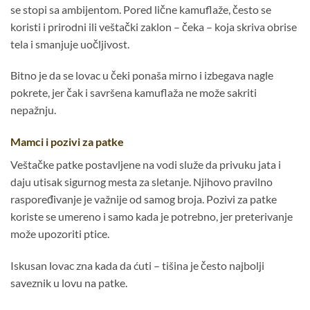
se stopi sa ambijentom. Pored lične kamuflaže, često se
koristi i prirodni ili veštački zaklon – čeka – koja skriva obrise
tela i smanjuje uočljivost.
Bitno je da se lovac u čeki ponaša mirno i izbegava nagle
pokrete, jer čak i savršena kamuflaža ne može sakriti
nepažnju.
Mamci i pozivi za patke
Veštačke patke postavljene na vodi služe da privuku jata i
daju utisak sigurnog mesta za sletanje. Njihovo pravilno
raspoređivanje je važnije od samog broja. Pozivi za patke
koriste se umereno i samo kada je potrebno, jer preterivanje
može upozoriti ptice.
Iskusan lovac zna kada da ćuti – tišina je često najbolji
saveznik u lovu na patke.