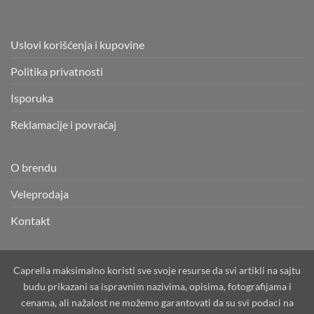
Uslovi korišćenja i kupovine
Politika privatnosti
Isporuka
Reklamacije i povraćaj
O brendu
Veleprodaja
Kontakt
Caprella maksimalno koristi sve svoje resurse da svi artikli na sajtu
budu prikazani sa ispravnim nazivima, opisima, fotografijama i
cenama, ali nažalost ne možemo garantovati da su svi podaci na