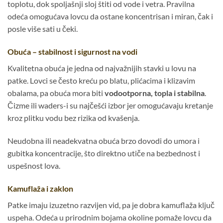
toplotu, dok spoljašnji sloj štiti od vode i vetra. Pravilna
odeća omogućava lovcu da ostane koncentrisan i miran, čak i
posle više sati u čeki.
Obuća – stabilnost i sigurnost na vodi
Kvalitetna obuća je jedna od najvažnijih stavki u lovu na
patke. Lovci se često kreću po blatu, plićacima i klizavim
obalama, pa obuća mora biti
vodootporna, topla i stabilna
.
Čizme ili waders-i su najčešći izbor jer omogućavaju kretanje
kroz plitku vodu bez rizika od kvašenja.
Neudobna ili neadekvatna obuća brzo dovodi do umora i
gubitka koncentracije, što direktno utiče na bezbednost i
uspešnost lova.
Kamuflaža i zaklon
Patke imaju izuzetno razvijen vid, pa je dobra kamuflaža ključ
uspeha. Odeća u prirodnim bojama okoline pomaže lovcu da