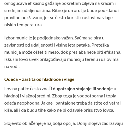
omogućava efikasno gađanje pokretnih ciljeva na kraćim i
srednjim udaljenostima. Bitno je da oružje bude pouzdano i
pravilno održavano, jer se često koristi u uslovima vlage i
niskih temperatura.
Izbor municije je podjednako važan. Sačma se bira u
zavisnosti od udaljenosti i visine leta pataka. Preteška
municija može oštetiti meso, dok preslaba neće biti efikasna.
Iskusni lovci uvek prilagođavaju municiju terenu i uslovima
na vodi.
Odeća – zaštita od hladnoće i vlage
Lov na patke često znači
dugotrajno stajanje ili sedenje
u
hladnoj i vlažnoj sredini. Zbog toga je vodootporna i topla
odeća neophodna. Jakne i pantalone treba da štite od vetra i
kiše, ali i da budu tihe kako ne bi odavale prisustvo lovca.
Slojevito oblačenje je najbolja opcija. Donji slojevi zadržavaju