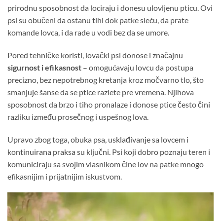
prirodnu sposobnost da lociraju i donesu ulovljenu pticu. Ovi
psi su obučeni da ostanu tihi dok patke sleću, da prate
komande lovca, i da rade u vodi bez da se umore.
Pored tehničke koristi, lovački psi donose i značajnu
sigurnost i efikasnost
– omogućavaju lovcu da postupa
precizno, bez nepotrebnog kretanja kroz močvarno tlo, što
smanjuje šanse da se ptice razlete pre vremena. Njihova
sposobnost da brzo i tiho pronalaze i donose ptice često čini
razliku između prosečnog i uspešnog lova.
Upravo zbog toga, obuka psa, usklađivanje sa lovcem i
kontinuirana praksa su ključni. Psi koji dobro poznaju teren i
komuniciraju sa svojim vlasnikom čine lov na patke mnogo
efikasnijim i prijatnijim iskustvom.