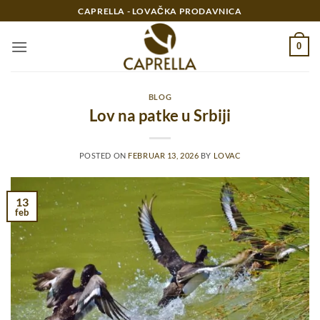
Preskoči
CAPRELLA - LOVAČKA PRODAVNICA
na
sadržaj
0
BLOG
Lov na patke u Srbiji
POSTED ON
FEBRUAR 13, 2026
BY
LOVAC
13
feb