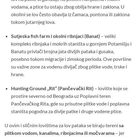
vodama, a ptice tu ostaju zbog obilja hrane i zaklona. U
okolini se lov često obavlja iz čamaca, pontona ili zaklona
tokom jutarnjeg lova.
Sutjeska fish farm i okolni ribnjaci (Banat)
– veliki
kompleks ribnjaka i mokrih staništa u gornjem Potamišju i
Banatu privlači brojna jata divljih pataka i gusaka,
posebno tokom migracije i zimskog perioda. Ove površine
su važne zone za vodenu divljač zbog plitke vode, trske i
hrane.
Hunting Ground „Rit“ (Pančevački Rit)
– lovište koje se
prostire severno od Beograda uz Poplavni teren
Pančevačkog Rita, gde su prisutne plitke vode i poplavna
staništa pogodna za divlje patke i druge vodene ptice.
U ovim i sličnim lovištima za lov pataka se biraju tereni
sa
plitkom vodom, kanalima, ribnjacima ili močvarama
– jer