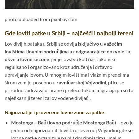
photo uploaded from pixabay.com
Gde loviti patke u Srbiji – najčešći i najbolji tereni
Lov divljih pataka u Srbiji se odvija
isključivo u važećim
lovištima i lovnim područjima uz odgovarajuće dozvole i u
okviru lovne sezone
, jer je lovstvo kod nas zakonski
regulisano i organizovano kroz udruženja i državno
upravljanje lovom. U mnogim lovištima i vlažnim predelima
širom zemlje, posebno u
ravničarskoj Vojvodini
, ptice se
prirodno zadržavaju, hrane i preleću tokom migracija pa su to
najefikasniji tereni za lov vodene divljači.
Najpoznatije i proverene lovne zone za patke:
Mostonga – Bač (lovno područje Mostonga Bač)
– ovo je
jedno od najpoznatijih lovišta u severnoj Vojvodini gde se
lov na patke organizuje na plitkim ribnjacima i malim