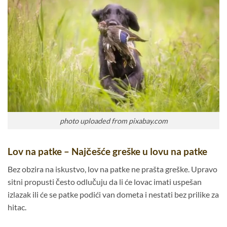
photo uploaded from pixabay.com
Lov na patke – Najčešće greške u lovu na patke
Bez obzira na iskustvo, lov na patke ne prašta greške. Upravo
sitni propusti često odlučuju da li će lovac imati uspešan
izlazak ili će se patke podići van dometa i nestati bez prilike za
hitac.