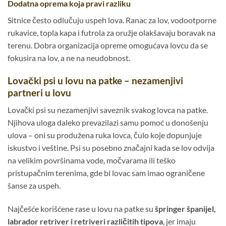
Dodatna oprema koja pravi razliku
Sitnice često odlučuju uspeh lova. Ranac za lov, vodootporne
rukavice, topla kapa i futrola za oružje olakšavaju boravak na
terenu. Dobra organizacija opreme omogućava lovcu da se
fokusira na lov, a ne na neudobnost.
Lovački psi u lovu na patke – nezamenjivi
partneri u lovu
Lovački psi su nezamenjivi saveznik svakog lovca na patke.
Njihova uloga daleko prevazilazi samu pomoć u donošenju
ulova – oni su produžena ruka lovca, čulo koje dopunjuje
iskustvo i veštine. Psi su posebno značajni kada se lov odvija
na velikim površinama vode, močvarama ili teško
pristupačnim terenima, gde bi lovac sam imao ograničene
šanse za uspeh.
Najčešće korišćene rase u lovu na patke su
špringer španijel,
labrador retriver i retriveri različitih tipova
, jer imaju