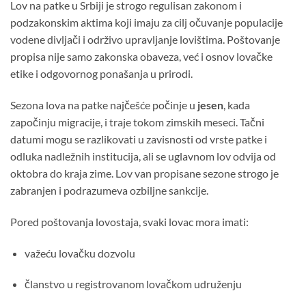
Lov na patke u Srbiji je strogo regulisan zakonom i
podzakonskim aktima koji imaju za cilj očuvanje populacije
vodene divljači i održivo upravljanje lovištima. Poštovanje
propisa nije samo zakonska obaveza, već i osnov lovačke
etike i odgovornog ponašanja u prirodi.
Sezona lova na patke najčešće počinje u
jesen
, kada
započinju migracije, i traje tokom zimskih meseci. Tačni
datumi mogu se razlikovati u zavisnosti od vrste patke i
odluka nadležnih institucija, ali se uglavnom lov odvija od
oktobra do kraja zime. Lov van propisane sezone strogo je
zabranjen i podrazumeva ozbiljne sankcije.
Pored poštovanja lovostaja, svaki lovac mora imati:
važeću lovačku dozvolu
članstvo u registrovanom lovačkom udruženju