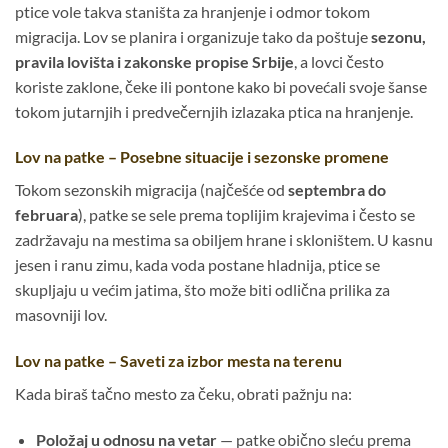
ptice vole takva staništa za hranjenje i odmor tokom
migracija. Lov se planira i organizuje tako da poštuje
sezonu,
pravila lovišta i zakonske propise Srbije
, a lovci često
koriste zaklone, čeke ili pontone kako bi povećali svoje šanse
tokom jutarnjih i predvečernjih izlazaka ptica na hranjenje.
Lov na patke – Posebne situacije i sezonske promene
Tokom sezonskih migracija (najčešće od
septembra do
februara
), patke se sele prema toplijim krajevima i često se
zadržavaju na mestima sa obiljem hrane i skloništem. U kasnu
jesen i ranu zimu, kada voda postane hladnija, ptice se
skupljaju u većim jatima, što može biti odlična prilika za
masovniji lov.
Lov na patke – Saveti za izbor mesta na terenu
Kada biraš tačno mesto za čeku, obrati pažnju na:
Položaj u odnosu na vetar
— patke obično sleću prema