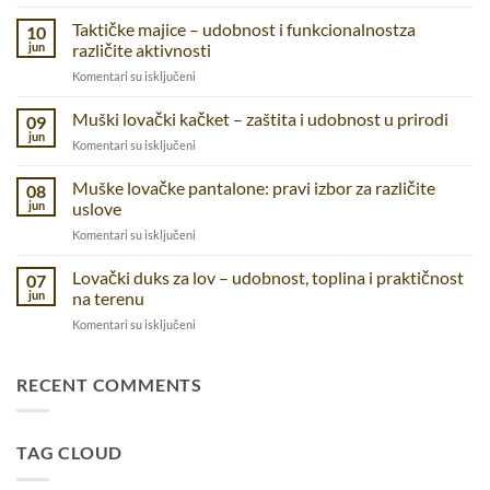
Dzeparice
–
Taktičke majice – udobnost i funkcionalnostza
10
praktične
jun
različite aktivnosti
pantalone
na
Komentari su isključeni
za
Taktičke
prirodu,
majice
Muški lovački kačket – zaštita i udobnost u prirodi
posao
09
–
i
jun
na
Komentari su isključeni
udobnost
svakodnevnicu
Muški
i
lovački
Muške lovačke pantalone: pravi izbor za različite
funkcionalnostza
08
kačket
jun
uslove
različite
–
aktivnosti
na
Komentari su isključeni
zaštita
Muške
i
lovačke
Lovački duks za lov – udobnost, toplina i praktičnost
udobnost
07
pantalone:
u
jun
na terenu
pravi
prirodi
na
Komentari su isključeni
izbor
Lovački
za
duks
različite
za
RECENT COMMENTS
uslove
lov
–
udobnost,
TAG CLOUD
toplina
i