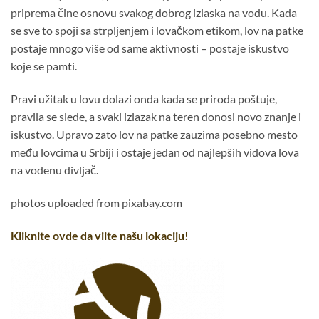
priprema čine osnovu svakog dobrog izlaska na vodu. Kada
se sve to spoji sa strpljenjem i lovačkom etikom, lov na patke
postaje mnogo više od same aktivnosti – postaje iskustvo
koje se pamti.
Pravi užitak u lovu dolazi onda kada se priroda poštuje,
pravila se slede, a svaki izlazak na teren donosi novo znanje i
iskustvo. Upravo zato lov na patke zauzima posebno mesto
među lovcima u Srbiji i ostaje jedan od najlepših vidova lova
na vodenu divljač.
photos uploaded from pixabay.com
Kliknite ovde da viite našu lokaciju!