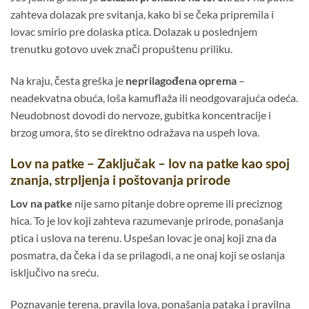
zahteva dolazak pre svitanja, kako bi se čeka pripremila i
lovac smirio pre dolaska ptica. Dolazak u poslednjem
trenutku gotovo uvek znači propuštenu priliku.
Na kraju, česta greška je
neprilagođena oprema
–
neadekvatna obuća, loša kamuflaža ili neodgovarajuća odeća.
Neudobnost dovodi do nervoze, gubitka koncentracije i
brzog umora, što se direktno odražava na uspeh lova.
Lov na patke – Zaključak – lov na patke kao spoj
znanja, strpljenja i poštovanja prirode
Lov na patke
nije samo pitanje dobre opreme ili preciznog
hica. To je lov koji zahteva razumevanje prirode, ponašanja
ptica i uslova na terenu. Uspešan lovac je onaj koji zna da
posmatra, da čeka i da se prilagodi, a ne onaj koji se oslanja
isključivo na sreću.
Poznavanje terena, pravila lova, ponašanja pataka i pravilna