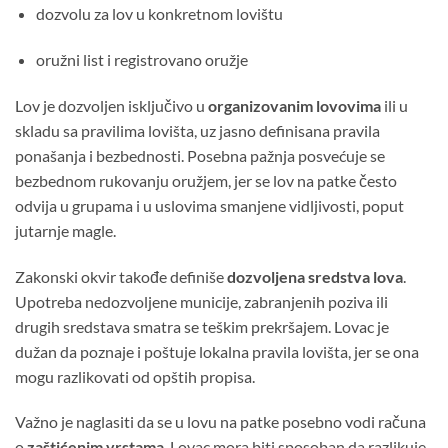
dozvolu za lov u konkretnom lovištu
oružni list i registrovano oružje
Lov je dozvoljen isključivo u
organizovanim lovovima
ili u
skladu sa pravilima lovišta, uz jasno definisana pravila
ponašanja i bezbednosti. Posebna pažnja posvećuje se
bezbednom rukovanju oružjem, jer se lov na patke često
odvija u grupama i u uslovima smanjene vidljivosti, poput
jutarnje magle.
Zakonski okvir takođe definiše
dozvoljena sredstva lova
.
Upotreba nedozvoljene municije, zabranjenih poziva ili
drugih sredstava smatra se teškim prekršajem. Lovac je
dužan da poznaje i poštuje lokalna pravila lovišta, jer se ona
mogu razlikovati od opštih propisa.
Važno je naglasiti da se u lovu na patke posebno vodi računa
o
zaštićenim vrstama
. Lovac mora biti sposoban da razlikuje