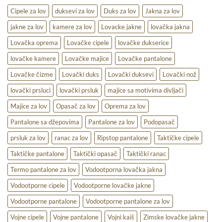
praktičnost
na
Cipele za lov
duksevi za lov
Duks za lov
Jakna za lov
terenu
jakne za lov
kamere za lov
Lovacke jakne
lovačka jakna
Lovačka oprema
Lovačke cipele
lovačke dukserice
lovačke kamere
Lovačke majice
Lovačke pantalone
Lovačke čizme
Lovački duks
Lovački duksevi
Lovački nož
lovački prsluci
lovački prsluk
majice sa motivima divljači
Majice za lov
Opasač za lov
Oprema za lov
Pantalone sa džepovima
Pantalone za lov
Podopasač
prsluk za lov
ranac za lov
Ripstop pantalone
Taktičke cipele
Taktičke pantalone
Taktički opasač
Taktički ranac
Termo pantalone za lov
Vodootporna lovačka jakna
Vodootporne cipele
Vodootporne lovačke jakne
Vodootporne pantalone
Vodootporne pantalone za lov
Vojne cipele
Vojne pantalone
Vojni kaiš
Zimske lovačke jakne