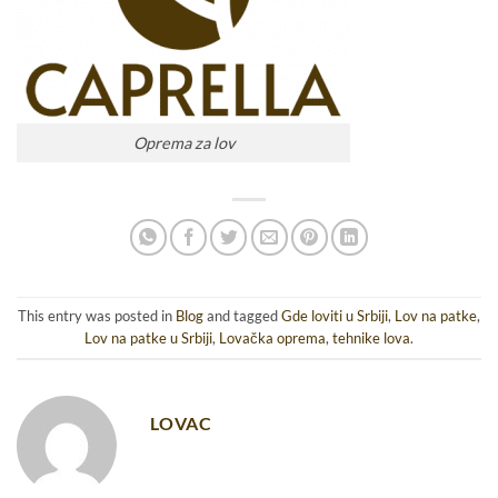
Oprema za lov
This entry was posted in
Blog
and tagged
Gde loviti u Srbiji
,
Lov na patke
,
Lov na patke u Srbiji
,
Lovačka oprema
,
tehnike lova
.
LOVAC