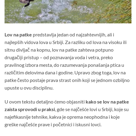
Lov na patke
predstavlja jedan od najzahtevnijih, ali i
najlepših vidova lova u Srbiji. Za razliku od lova na visoku ili
sitnu divljač na kopnu, lov na patke zahteva potpuno
drugačiji pristup – od poznavanja voda i vetra, preko
pravilnog izbora mesta, do razumevanja ponašanja ptica u
različitim delovima dana i godine. Upravo zbog toga, lov na
patke često postaje prava strast onih koji se jednom ozbiljno
upuste u ovu disciplinu.
U ovom tekstu detaljno ćemo objasniti
kako se lov na patke
zaista sprovodi u praksi
, gde se najčešće lovi u Srbiji, koje su
najefikasnije tehnike, kakva je oprema neophodna i koje
greške najčešće prave i početnici i iskusni lovci.