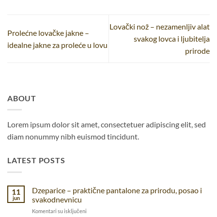
Lovački nož – nezamenljiv alat
Prolećne lovačke jakne –
svakog lovca i ljubitelja
idealne jakne za proleće u lovu
prirode
ABOUT
Lorem ipsum dolor sit amet, consectetuer adipiscing elit, sed
diam nonummy nibh euismod tincidunt.
LATEST POSTS
Dzeparice – praktične pantalone za prirodu, posao i
11
jun
svakodnevnicu
na
Komentari su isključeni