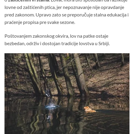
lovne od zaštićenih ptica, jer nepoznavanje nije opravdanje
pred zakonom. Upravo zato se preporučuje stalna edukacija i
praćenje propisa pre svake sezone.
Poštovanjem zakonskog okvira, lov na patke ostaje
bezbedan, održiv i dostojan tradicije lovstva u Srbiji.