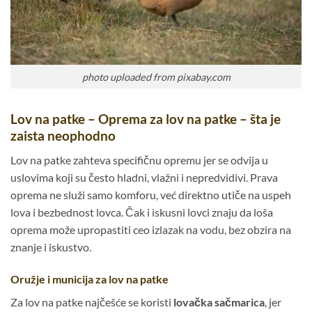
photo uploaded from pixabay.com
Lov na patke – Oprema za lov na patke – šta je
zaista neophodno
Lov na patke zahteva specifičnu opremu jer se odvija u
uslovima koji su često hladni, vlažni i nepredvidivi. Prava
oprema ne služi samo komforu, već direktno utiče na uspeh
lova i bezbednost lovca. Čak i iskusni lovci znaju da loša
oprema može upropastiti ceo izlazak na vodu, bez obzira na
znanje i iskustvo.
Oružje i municija za lov na patke
Za lov na patke najčešće se koristi
lovačka sačmarica
, jer