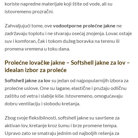
koriste napredne materijale koji štite od vode, ali su
istovremeno prozračni.
Zahvaljujući tome, ove
vodootporne prolećne jakne
ne
zadržavaju toplotu i ne stvaraju osećaj znojenja. Lovac ostaje
suv i komforan, čak i tokom dužeg boravka na terenu ili
promena vremena u toku dana.
Prolećne lovačke jakne – Softshell jakne za lov –
idealan izbor za proleće
Softshell jakne za lov
su jedan od najpopularnijih izbora za
prolećne uslove. One su lagane, elastične i pružaju odličnu
zaštitu od vetra i slabije kiše. Istovremeno, omogućavaju
dobru ventilaciju i slobodu kretanja.
Zbog svoje fleksibilnosti, softshell jakne su savršene za
aktivan lov, kretanje kroz šumu i brze promene tempa.
Upravo zato se smatraju jednim od najboljih rešenja za