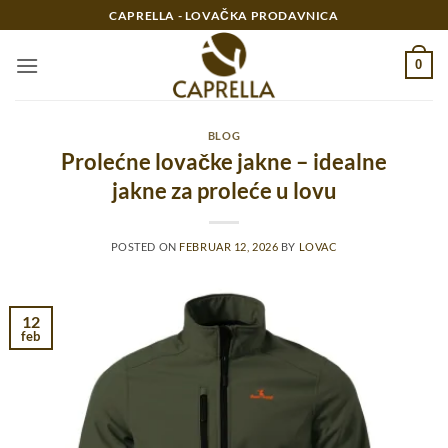
Preskoči
CAPRELLA - LOVAČKA PRODAVNICA
na
sadržaj
0
BLOG
Prolećne lovačke jakne – idealne
jakne za proleće u lovu
POSTED ON
FEBRUAR 12, 2026
BY
LOVAC
12
feb