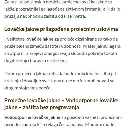
Za razliku od zimskih modela, prolećne lovačke jakne su
lakše, prozračnije i prilagođene aktivnom kretanju, ali i dalje
pružaju neophodnu zaštitu od kiše i vetra.
Lovačke jakne prilagođene prolećnim uslovima
Kvalitetne
lovačke jakne
za proleće dizajnirane su tako da
pruže balans između zaštite i udobnosti. Materijali su lagani,
ali otporni, a krojevi omogućavaju slobodu pokreta tokom
dugih šetnji i boravka na terenu.
Dobra prolećna jakna treba da bude funkcionalna, tiha pri
kretanju i dovoljno svestrana da se može kombinovati sa
drugim slojevima odeće.
Prolećne lovačke jakne – Vodootporne lovačke
jakne – zaštita bez pregrevanja
Vodootporne lovačke jakne
su posebno važne u prolećnom
periodu, kada su kiša i vlaga česta pojava. Moderni modeli