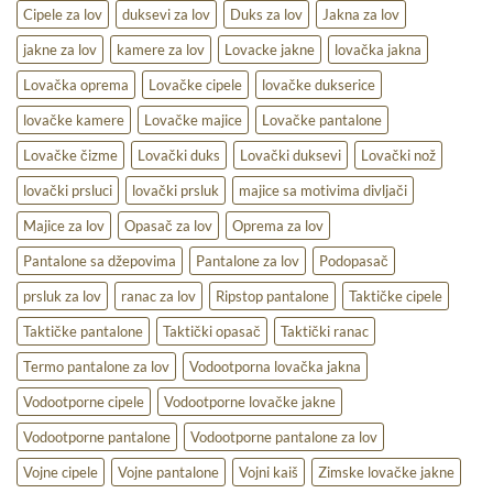
na
Cipele za lov
duksevi za lov
Duks za lov
Jakna za lov
terenu
jakne za lov
kamere za lov
Lovacke jakne
lovačka jakna
Lovačka oprema
Lovačke cipele
lovačke dukserice
lovačke kamere
Lovačke majice
Lovačke pantalone
Lovačke čizme
Lovački duks
Lovački duksevi
Lovački nož
lovački prsluci
lovački prsluk
majice sa motivima divljači
Majice za lov
Opasač za lov
Oprema za lov
Pantalone sa džepovima
Pantalone za lov
Podopasač
prsluk za lov
ranac za lov
Ripstop pantalone
Taktičke cipele
Taktičke pantalone
Taktički opasač
Taktički ranac
Termo pantalone za lov
Vodootporna lovačka jakna
Vodootporne cipele
Vodootporne lovačke jakne
Vodootporne pantalone
Vodootporne pantalone za lov
Vojne cipele
Vojne pantalone
Vojni kaiš
Zimske lovačke jakne