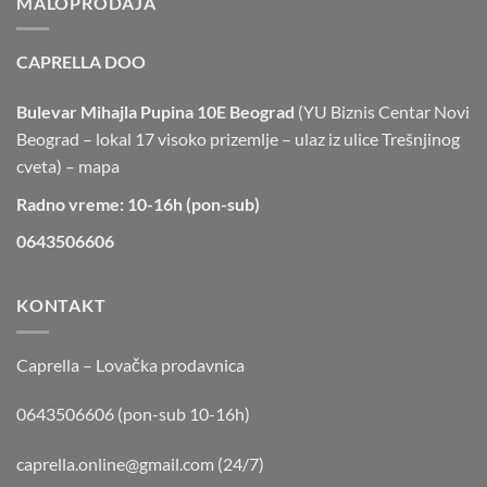
MALOPRODAJA
CAPRELLA DOO
Bulevar Mihajla Pupina 10E Beograd
(YU Biznis Centar Novi
Beograd – lokal 17 visoko prizemlje – ulaz iz ulice Trešnjinog
cveta) –
mapa
Radno vreme: 10-16h (pon-sub)
0643506606
KONTAKT
Caprella – Lovačka prodavnica
0643506606 (pon-sub 10-16h)
caprella.online@gmail.com
(24/7)