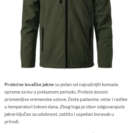
Prolećne lovačke jakne
su jedan od najvažnijih komada
opreme za lov u prelaznom periodu. Proleće donosi
promenljive vremenske uslove, česte padavine, vetar i razlike
u temperaturi tokom dana. Zbog toga je izbor odgovarajuće
jakne ključan za udobnost, zaštitu i uspešan boravak u
prirodi.