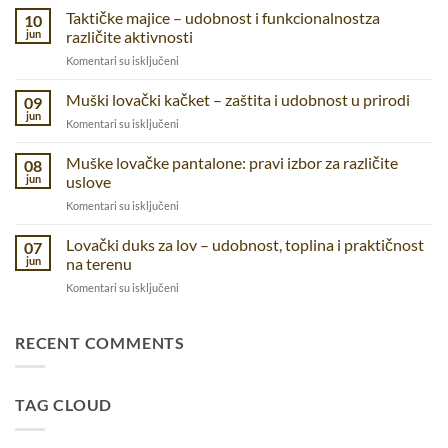
–
Taktičke majice – udobnost i funkcionalnostza
10
praktične
jun
različite aktivnosti
pantalone
na
Komentari su isključeni
za
Taktičke
prirodu,
majice
Muški lovački kačket – zaštita i udobnost u prirodi
posao
09
–
i
jun
na
Komentari su isključeni
udobnost
svakodnevnicu
Muški
i
lovački
Muške lovačke pantalone: pravi izbor za različite
funkcionalnostza
08
kačket
jun
uslove
različite
–
aktivnosti
na
Komentari su isključeni
zaštita
Muške
i
lovačke
Lovački duks za lov – udobnost, toplina i praktičnost
udobnost
07
pantalone:
u
jun
na terenu
pravi
prirodi
na
Komentari su isključeni
izbor
Lovački
za
duks
različite
za
RECENT COMMENTS
uslove
lov
–
udobnost,
TAG CLOUD
toplina
i
praktičnost