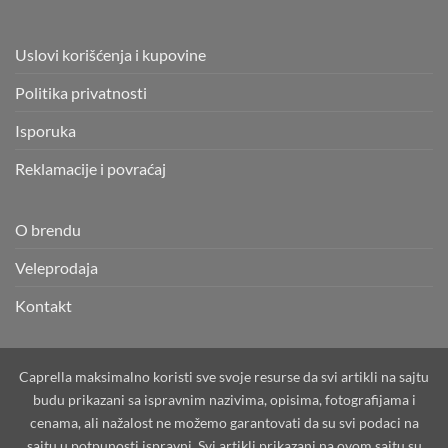
Uslovi korišćenja i kupovine
Politika privatnosti
Isporuka
Reklamacije i povraćaj
O brendu
Veleprodaja
Kontakt
Caprella maksimalno koristi sve svoje resurse da svi artikli na sajtu
budu prikazani sa ispravnim nazivima, opisima, fotografijama i
cenama, ali nažalost ne možemo garantovati da su svi podaci na
sajtu u potpunosti ispravni. Svi artikli prikazani na ovom sajtu su