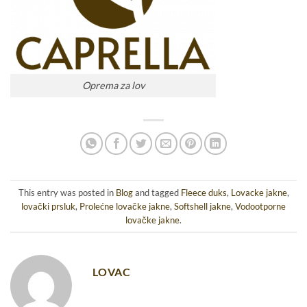
Oprema za lov
This entry was posted in
Blog
and tagged
Fleece duks
,
Lovacke jakne
,
lovački prsluk
,
Prolećne lovačke jakne
,
Softshell jakne
,
Vodootporne
lovačke jakne
.
LOVAC