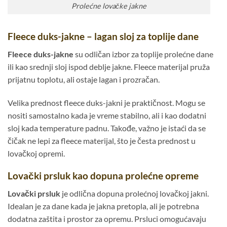
Prolećne lovačke jakne
Fleece duks-jakne – lagan sloj za toplije dane
Fleece duks-jakne
su odličan izbor za toplije prolećne dane
ili kao srednji sloj ispod deblje jakne. Fleece materijal pruža
prijatnu toplotu, ali ostaje lagan i prozračan.
Velika prednost fleece duks-jakni je praktičnost. Mogu se
nositi samostalno kada je vreme stabilno, ali i kao dodatni
sloj kada temperature padnu. Takođe, važno je istaći da se
čičak ne lepi za fleece materijal, što je česta prednost u
lovačkoj opremi.
Lovački prsluk kao dopuna prolećne opreme
Lovački prsluk
je odlična dopuna prolećnoj lovačkoj jakni.
Idealan je za dane kada je jakna pretopla, ali je potrebna
dodatna zaštita i prostor za opremu. Prsluci omogućavaju