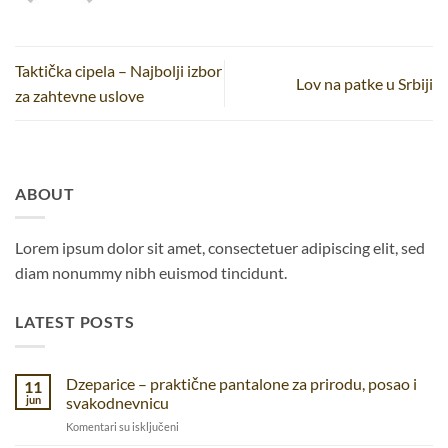
Taktička cipela – Najbolji izbor
Lov na patke u Srbiji
za zahtevne uslove
ABOUT
Lorem ipsum dolor sit amet, consectetuer adipiscing elit, sed
diam nonummy nibh euismod tincidunt.
LATEST POSTS
Dzeparice – praktične pantalone za prirodu, posao i
11
jun
svakodnevnicu
na
Komentari su isključeni
Dzeparice