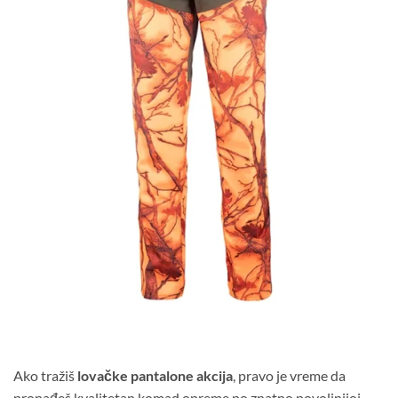
Ako tražiš
lovačke pantalone akcija
, pravo je vreme da
pronađeš kvalitetan komad opreme po znatno povoljnijoj