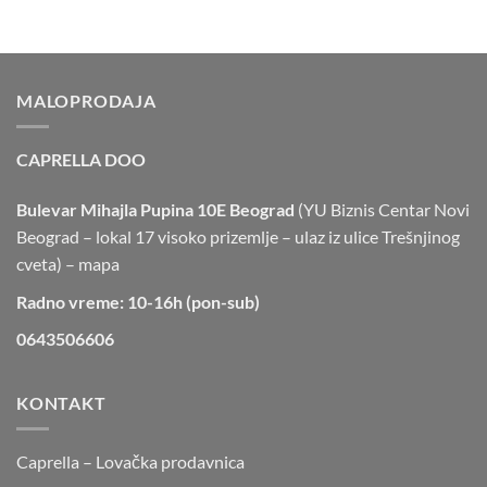
MALOPRODAJA
CAPRELLA DOO
Bulevar Mihajla Pupina 10E Beograd
(YU Biznis Centar Novi
Beograd – lokal 17 visoko prizemlje – ulaz iz ulice Trešnjinog
cveta) –
mapa
Radno vreme: 10-16h (pon-sub)
0643506606
KONTAKT
Caprella – Lovačka prodavnica