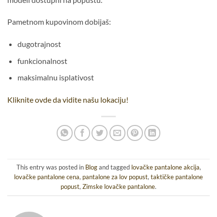
Pametnom kupovinom dobijaš:
dugotrajnost
funkcionalnost
maksimalnu isplativost
Kliknite ovde da vidite našu lokaciju!
This entry was posted in
Blog
and tagged
lovačke pantalone akcija
,
lovačke pantalone cena
,
pantalone za lov popust
,
taktičke pantalone
popust
,
Zimske lovačke pantalone
.