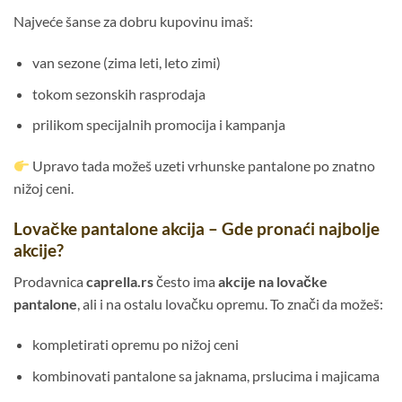
Najveće šanse za dobru kupovinu imaš:
van sezone (zima leti, leto zimi)
tokom sezonskih rasprodaja
prilikom specijalnih promocija i kampanja
Upravo tada možeš uzeti vrhunske pantalone po znatno
nižoj ceni.
Lovačke pantalone akcija – Gde pronaći najbolje
akcije?
Prodavnica
caprella.rs
često ima
akcije na lovačke
pantalone
, ali i na ostalu lovačku opremu. To znači da možeš:
kompletirati opremu po nižoj ceni
kombinovati pantalone sa jaknama, prslucima i majicama