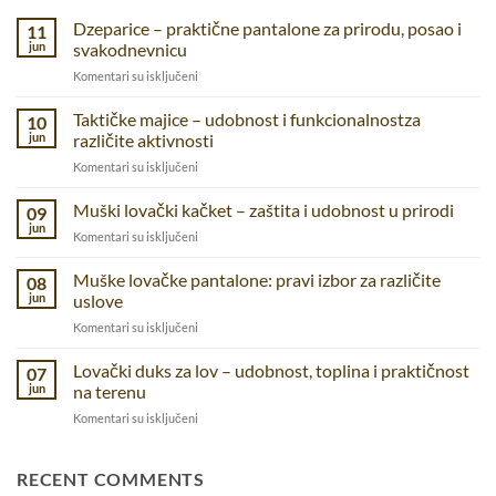
Dzeparice – praktične pantalone za prirodu, posao i
11
jun
svakodnevnicu
na
Komentari su isključeni
Dzeparice
–
Taktičke majice – udobnost i funkcionalnostza
10
praktične
jun
različite aktivnosti
pantalone
na
Komentari su isključeni
za
Taktičke
prirodu,
majice
Muški lovački kačket – zaštita i udobnost u prirodi
posao
09
–
i
jun
na
Komentari su isključeni
udobnost
svakodnevnicu
Muški
i
lovački
Muške lovačke pantalone: pravi izbor za različite
funkcionalnostza
08
kačket
jun
uslove
različite
–
aktivnosti
na
Komentari su isključeni
zaštita
Muške
i
lovačke
Lovački duks za lov – udobnost, toplina i praktičnost
udobnost
07
pantalone:
u
jun
na terenu
pravi
prirodi
na
Komentari su isključeni
izbor
Lovački
za
duks
različite
za
RECENT COMMENTS
uslove
lov