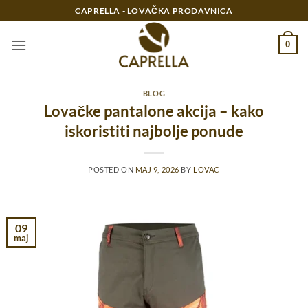
Preskoči
CAPRELLA - LOVAČKA PRODAVNICA
na
sadržaj
0
BLOG
Lovačke pantalone akcija – kako
iskoristiti najbolje ponude
POSTED ON
MAJ 9, 2026
BY
LOVAC
09
maj