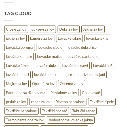
–
udobnost,
TAG CLOUD
toplina
i
praktičnost
na
Cipele za lov
duksevi za lov
Duks za lov
Jakna za lov
terenu
jakne za lov
kamere za lov
Lovacke jakne
lovačka jakna
Lovačka oprema
Lovačke cipele
lovačke dukserice
lovačke kamere
Lovačke majice
Lovačke pantalone
Lovačke čizme
Lovački duks
Lovački duksevi
Lovački nož
lovački prsluci
lovački prsluk
majice sa motivima divljači
Majice za lov
Opasač za lov
Oprema za lov
Pantalone sa džepovima
Pantalone za lov
Podopasač
prsluk za lov
ranac za lov
Ripstop pantalone
Taktičke cipele
Taktičke pantalone
Taktički opasač
Taktički ranac
Termo pantalone za lov
Vodootporna lovačka jakna