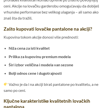
ceni. Akcije na lovačku garderobu omogućavaju da dobiješ
vrhunske performanse bez velikog ulaganja – ali samo ako
znaš šta da tražiš.
Zašto kupovati lovačke pantalone na akciji?
Kupovina tokom akcije donosi više prednosti:
Niža cena za isti kvalitet
Prilika za kupovinu premium modela
Širi izbor veličina i modela van sezone
Bolji odnos cene i dugotrajnosti
Važno je da i na akciji biraš pantalone po kvalitetu, a ne
samo po ceni.
Ključne karakteristike kvalitetnih lovačkih
pantalona