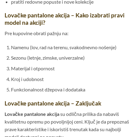
pratiti redovne popuste i nove kolekcije
Lovačke pantalone akcija – Kako izabrati pravi
model na akciji?
Pre kupovine obrati pažnju na:
Namenu (lov, rad na terenu, svakodnevno nošenje)
Sezonu (letnje, zimske, univerzalne)
Materijal i otpornost
Kroj i udobnost
Funkcionalnost džepova i dodataka
Lovačke pantalone akcija – Zaključak
Lovačke pantalone akcija
su odlična prilika da nabaviš
kvalitetnu opremu po povoljnijoj ceni. Ključ je da prepoznaš
prave karakteristike i iskoristiš trenutak kada su najbolji
modeli dostupni na popustu.