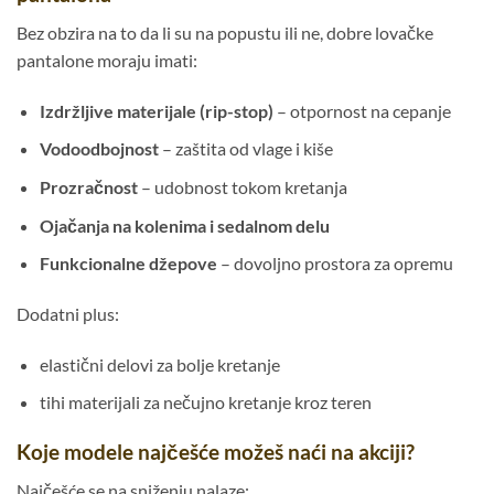
Bez obzira na to da li su na popustu ili ne, dobre lovačke
pantalone moraju imati:
Izdržljive materijale (rip-stop)
– otpornost na cepanje
Vodoodbojnost
– zaštita od vlage i kiše
Prozračnost
– udobnost tokom kretanja
Ojačanja na kolenima i sedalnom delu
Funkcionalne džepove
– dovoljno prostora za opremu
Dodatni plus:
elastični delovi za bolje kretanje
tihi materijali za nečujno kretanje kroz teren
Koje modele najčešće možeš naći na akciji?
Najčešće se na sniženju nalaze: