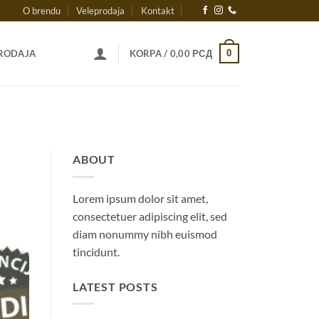
O brendu
Veleprodaja
Kontakt
0
RODAJA
KORPA /
0,00
РСД
ABOUT
Lorem ipsum dolor sit amet,
consectetuer adipiscing elit, sed
diam nonummy nibh euismod
tincidunt.
LATEST POSTS