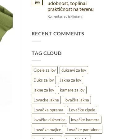
pantalone:
prirodi
jun
udobnost, toplina i
pravi
praktičnost na terenu
izbor
na
Komentari su isključeni
za
Lovački
različite
duks
uslove
za
RECENT COMMENTS
lov
–
udobnost,
TAG CLOUD
toplina
i
praktičnost
na
Cipele za lov
duksevi za lov
terenu
Duks za lov
Jakna za lov
jakne za lov
kamere za lov
Lovacke jakne
lovačka jakna
Lovačka oprema
Lovačke cipele
lovačke dukserice
lovačke kamere
Lovačke majice
Lovačke pantalone