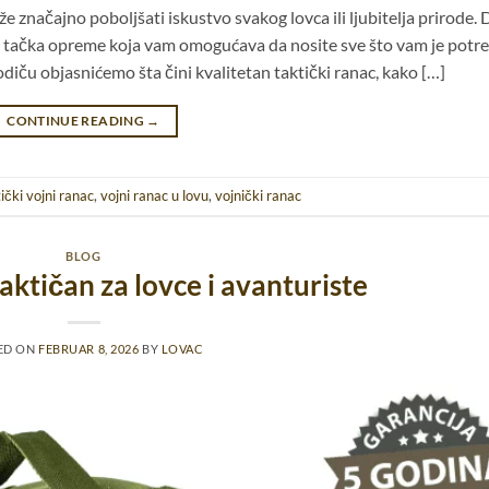
e značajno poboljšati iskustvo svakog lovca ili ljubitelja prirode.
na tačka opreme koja vam omogućava da nosite sve što vam je potr
diču objasnićemo šta čini kvalitetan taktički ranac, kako […]
CONTINUE READING
→
ički vojni ranac
,
vojni ranac u lovu
,
vojnički ranac
BLOG
aktičan za lovce i avanturiste
ED ON
FEBRUAR 8, 2026
BY
LOVAC