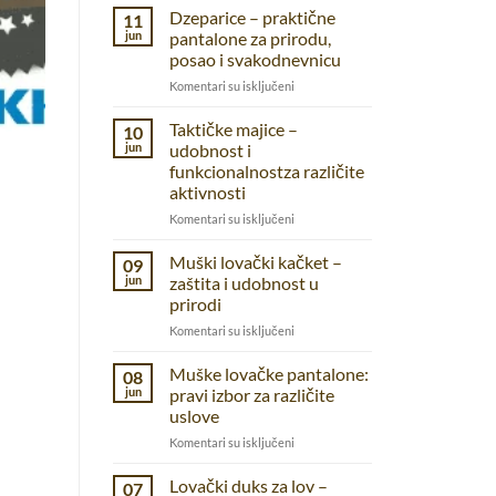
Dzeparice – praktične
11
jun
pantalone za prirodu,
posao i svakodnevnicu
na
Komentari su isključeni
Dzeparice
–
Taktičke majice –
10
praktične
jun
udobnost i
pantalone
funkcionalnostza različite
za
aktivnosti
prirodu,
posao
na
Komentari su isključeni
i
Taktičke
svakodnevnicu
majice
Muški lovački kačket –
09
–
jun
zaštita i udobnost u
udobnost
prirodi
i
na
Komentari su isključeni
funkcionalnostza
Muški
različite
lovački
aktivnosti
Muške lovačke pantalone:
08
kačket
jun
pravi izbor za različite
–
uslove
zaštita
na
Komentari su isključeni
i
Muške
udobnost
lovačke
u
Lovački duks za lov –
07