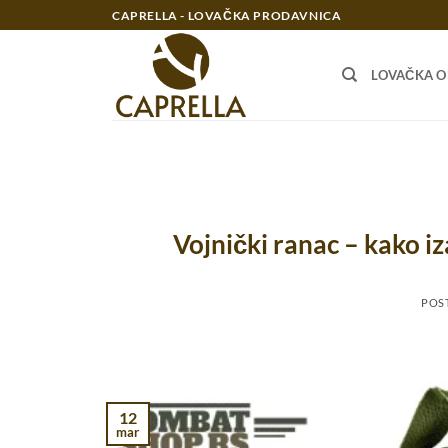
Preskoči
CAPRELLA - LOVAČKA PRODAVNICA
na
sadržaj
LOVAČKA 
Vojnički ranac – kako iz
POS
12
mar