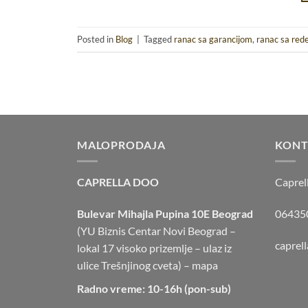
Posted in
Blog
|
Tagged
ranac sa garancijom
,
ranac sa red
MALOPRODAJA
KONT
CAPRELLA DOO
Caprel
Bulevar Mihajla Pupina 10E Beograd
064350
(YU Biznis Centar Novi Beograd –
caprel
lokal 17 visoko prizemlje – ulaz iz
ulice Trešnjinog cveta) –
mapa
Radno vreme: 10-16h (pon-sub)