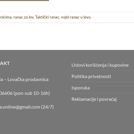
enicima
,
ranac za lov
,
Taktički ranac
,
vojni ranac u lovu
AKT
Uslovi korišćenja i kupovine
Politika privatnosti
la – Lovačka prodavnica
Isporuka
6606 (pon-sub 10-16h)
Reklamacije i povraćaj
la.online@gmail.com
(24/7)