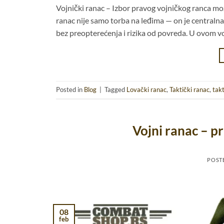
Vojnički ranac – Izbor pravog vojničkog ranca mož
ranac nije samo torba na leđima — on je central
bez preopterećenja i rizika od povreda. U ovom vo
Posted in
Blog
|
Tagged
Lovački ranac
,
Taktički ranac
,
takt
Vojni ranac – pr
POST
08
feb