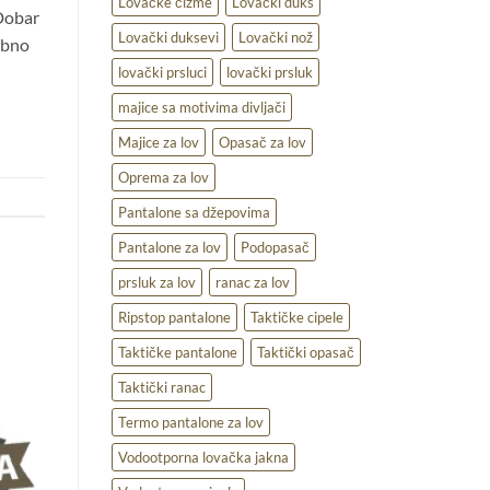
Lovačke čizme
Lovački duks
 Dobar
Lovački duksevi
Lovački nož
ebno
lovački prsluci
lovački prsluk
majice sa motivima divljači
Majice za lov
Opasač za lov
Oprema za lov
Pantalone sa džepovima
Pantalone za lov
Podopasač
prsluk za lov
ranac za lov
Ripstop pantalone
Taktičke cipele
Taktičke pantalone
Taktički opasač
Taktički ranac
Termo pantalone za lov
Vodootporna lovačka jakna