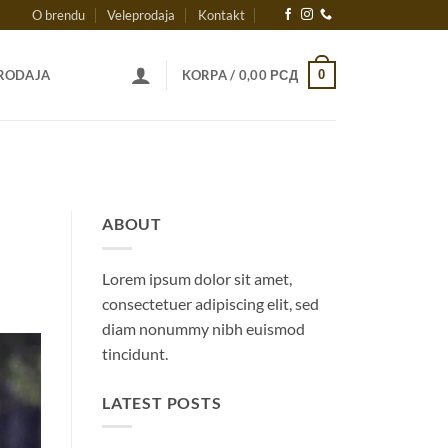
O brendu
Veleprodaja
Kontakt
0
RODAJA
KORPA /
0,00
РСД
ABOUT
Lorem ipsum dolor sit amet,
consectetuer adipiscing elit, sed
diam nonummy nibh euismod
tincidunt.
LATEST POSTS