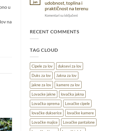
pantalone:
prirodi
jun
udobnost, toplina i
pravi
ebno u
praktičnost na terenu
izbor
na
Komentari su isključeni
za
Lovački
različite
lov na
duks
uslove
za
RECENT COMMENTS
lov
–
udobnost,
TAG CLOUD
toplina
i
praktičnost
na
Cipele za lov
duksevi za lov
terenu
Duks za lov
Jakna za lov
jakne za lov
kamere za lov
Lovacke jakne
lovačka jakna
Lovačka oprema
Lovačke cipele
lovačke dukserice
lovačke kamere
Lovačke majice
Lovačke pantalone