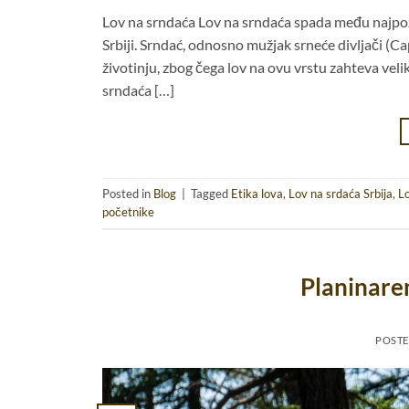
Lov na srndaća Lov na srndaća spada među najpozna
Srbiji. Srndać, odnosno mužjak srneće divljači (C
životinju, zbog čega lov na ovu vrstu zahteva veli
srndaća […]
Posted in
Blog
|
Tagged
Etika lova
,
Lov na srdaća Srbija
,
L
početnike
Planinaren
POST