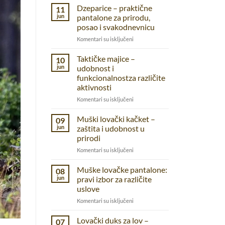
Dzeparice – praktične
11
jun
pantalone za prirodu,
posao i svakodnevnicu
na
Komentari su isključeni
Dzeparice
–
Taktičke majice –
10
praktične
jun
udobnost i
pantalone
funkcionalnostza različite
za
aktivnosti
prirodu,
posao
na
Komentari su isključeni
i
Taktičke
svakodnevnicu
majice
Muški lovački kačket –
09
–
jun
zaštita i udobnost u
udobnost
prirodi
i
na
Komentari su isključeni
funkcionalnostza
Muški
različite
lovački
aktivnosti
Muške lovačke pantalone:
08
kačket
jun
pravi izbor za različite
–
uslove
zaštita
na
Komentari su isključeni
i
Muške
udobnost
lovačke
u
Lovački duks za lov –
07