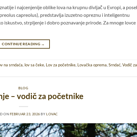
tije i najcenjenije oblike lova na krupnu divljač u Evropi, a pos
apreolus capreolus), predstavlja izuzetno opreznu i inteligentnu
ko iskustvo, strpljenje i dobro poznavanje prirode. Za mnoge lovce 
CONTINUE READING
→
ov na srndaća
,
lov sa čeke
,
Lov za početnike
,
Lovačka oprema
,
Srndać
,
Vodič za
BLOG
je – vodič za početnike
ED ON
FEBRUAR 23, 2026
BY
LOVAC