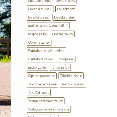
Lovačke čizme
Lovački duks
Lovački duksevi
Lovački nož
lovački prsluci
lovački prsluk
majice sa motivima divljači
Majice za lov
Opasač za lov
Oprema za lov
Pantalone sa džepovima
Pantalone za lov
Podopasač
prsluk za lov
ranac za lov
Ripstop pantalone
Taktičke cipele
Taktičke pantalone
Taktički opasač
Taktički ranac
Termo pantalone za lov
Vodootporna lovačka jakna