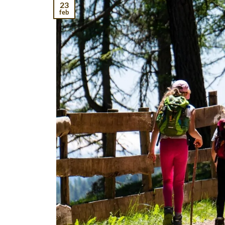
23
feb