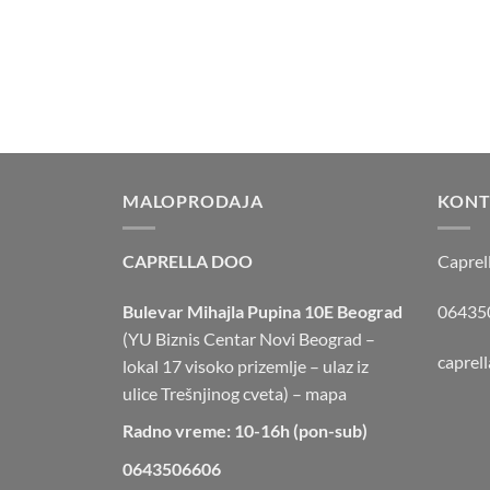
MALOPRODAJA
KONT
CAPRELLA DOO
Caprel
Bulevar Mihajla Pupina 10E Beograd
064350
(YU Biznis Centar Novi Beograd –
caprel
lokal 17 visoko prizemlje – ulaz iz
ulice Trešnjinog cveta) –
mapa
Radno vreme: 10-16h (pon-sub)
0643506606