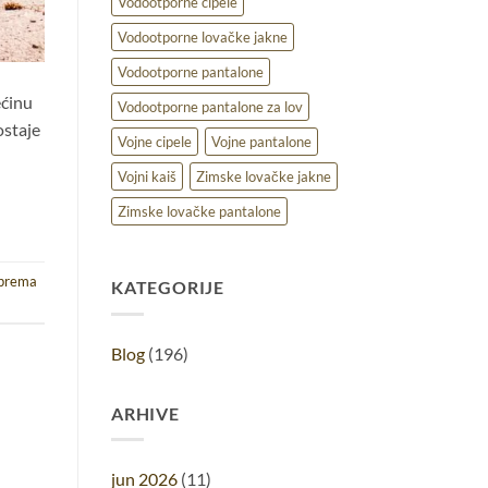
Vodootporne cipele
Vodootporne lovačke jakne
Vodootporne pantalone
ećinu
Vodootporne pantalone za lov
ostaje
Vojne cipele
Vojne pantalone
Vojni kaiš
Zimske lovačke jakne
Zimske lovačke pantalone
iprema
KATEGORIJE
Blog
(196)
ARHIVE
jun 2026
(11)