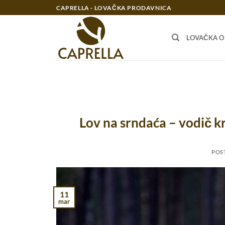
Preskoči
CAPRELLA - LOVAČKA PRODAVNICA
na
sadržaj
LOVAČKA 
Lov na srndaća – vodič kro
POS
11
mar