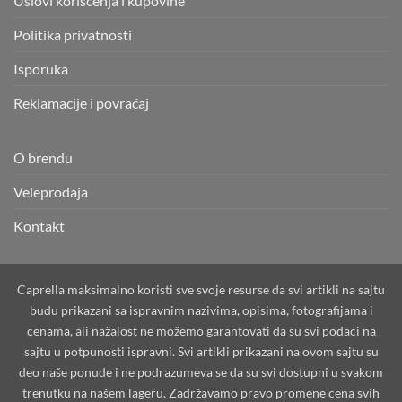
Uslovi korišćenja i kupovine
Politika privatnosti
Isporuka
Reklamacije i povraćaj
O brendu
Veleprodaja
Kontakt
Caprella maksimalno koristi sve svoje resurse da svi artikli na sajtu
budu prikazani sa ispravnim nazivima, opisima, fotografijama i
cenama, ali nažalost ne možemo garantovati da su svi podaci na
sajtu u potpunosti ispravni. Svi artikli prikazani na ovom sajtu su
deo naše ponude i ne podrazumeva se da su svi dostupni u svakom
trenutku na našem lageru. Zadržavamo pravo promene cena svih