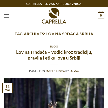
Preskoči
CAPRELLA - LOVAČKA PRODAVNICA
na
sadržaj
0
TAG ARCHIVES:
LOV NA SRDAĆA SRBIJA
BLOG
Lov na srndaća – vodič kroz tradiciju,
pravila i etiku lova u Srbiji
POSTED ON
MART 11, 2026
BY
LOVAC
11
mar