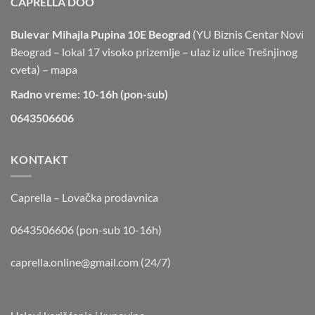
CAPRELLA DOO
Bulevar Mihajla Pupina 10E Beograd
(YU Biznis Centar Novi
Beograd – lokal 17 visoko prizemlje – ulaz iz ulice Trešnjinog
cveta) –
mapa
Radno vreme: 10-16h (pon-sub)
0643506606
KONTAKT
Caprella – Lovačka prodavnica
0643506606 (pon-sub 10-16h)
caprella.online@gmail.com
(24/7)