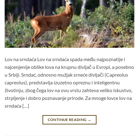
Lov na srndaća Lov na srndaća spada među najpoznatije i
najcenjenije oblike lova na krupnu divljač u Evropi, a posebno
u Srbiji. Srndać, odnosno mužjak srneće divljači (Capreolus
capreolus), predstavlja izuzetno opreznu i inteligentnu
životinju, zbog čega lov na ovu vrstu zahteva veliko iskustvo,
strpljenje i dobro poznavanje prirode. Za mnoge lovce lov na
srndaća […]
CONTINUE READING
→