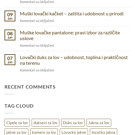
na
Komentari su isključeni
za
Taktičke
prirodu,
majice
Muški lovački kačket – zaštita i udobnost u prirodi
posao
09
–
i
jun
na
Komentari su isključeni
udobnost
svakodnevnicu
Muški
i
lovački
Muške lovačke pantalone: pravi izbor za različite
funkcionalnostza
08
kačket
jun
uslove
različite
–
aktivnosti
na
Komentari su isključeni
zaštita
Muške
i
lovačke
Lovački duks za lov – udobnost, toplina i praktičnost
udobnost
07
pantalone:
u
jun
na terenu
pravi
prirodi
na
Komentari su isključeni
izbor
Lovački
za
duks
različite
za
RECENT COMMENTS
uslove
lov
–
udobnost,
TAG CLOUD
toplina
i
praktičnost
na
Cipele za lov
duksevi za lov
Duks za lov
Jakna za lov
terenu
jakne za lov
kamere za lov
Lovacke jakne
lovačka jakna