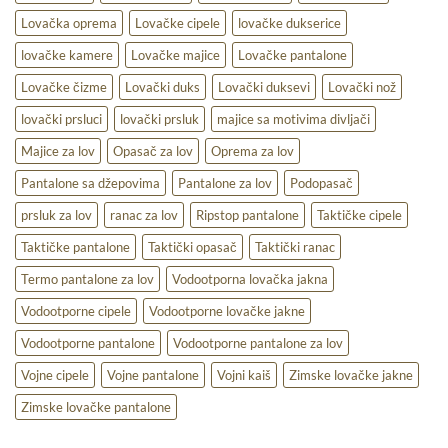
Lovačka oprema
Lovačke cipele
lovačke dukserice
lovačke kamere
Lovačke majice
Lovačke pantalone
Lovačke čizme
Lovački duks
Lovački duksevi
Lovački nož
lovački prsluci
lovački prsluk
majice sa motivima divljači
Majice za lov
Opasač za lov
Oprema za lov
Pantalone sa džepovima
Pantalone za lov
Podopasač
prsluk za lov
ranac za lov
Ripstop pantalone
Taktičke cipele
Taktičke pantalone
Taktički opasač
Taktički ranac
Termo pantalone za lov
Vodootporna lovačka jakna
Vodootporne cipele
Vodootporne lovačke jakne
Vodootporne pantalone
Vodootporne pantalone za lov
Vojne cipele
Vojne pantalone
Vojni kaiš
Zimske lovačke jakne
Zimske lovačke pantalone