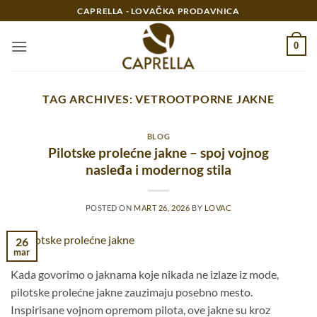
Preskoči
CAPRELLA - LOVAČKA PRODAVNICA
na
sadržaj
0
TAG ARCHIVES:
VETROOTPORNE JAKNE
BLOG
Pilotske prolećne jakne – spoj vojnog
nasleđa i modernog stila
POSTED ON
MART 26, 2026
BY
LOVAC
26
mar
Kada govorimo o jaknama koje nikada ne izlaze iz mode,
pilotske prolećne jakne zauzimaju posebno mesto.
Inspirisane vojnom opremom pilota, ove jakne su kroz