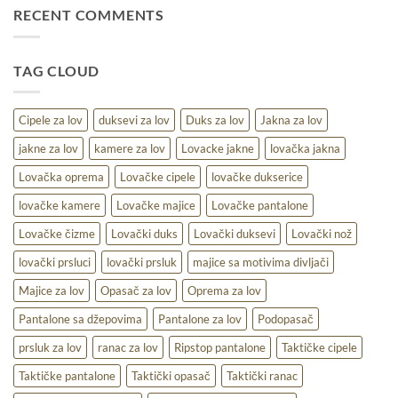
za
RECENT COMMENTS
uslove
lov
–
udobnost,
TAG CLOUD
toplina
i
praktičnost
na
Cipele za lov
duksevi za lov
Duks za lov
Jakna za lov
terenu
jakne za lov
kamere za lov
Lovacke jakne
lovačka jakna
Lovačka oprema
Lovačke cipele
lovačke dukserice
lovačke kamere
Lovačke majice
Lovačke pantalone
Lovačke čizme
Lovački duks
Lovački duksevi
Lovački nož
lovački prsluci
lovački prsluk
majice sa motivima divljači
Majice za lov
Opasač za lov
Oprema za lov
Pantalone sa džepovima
Pantalone za lov
Podopasač
prsluk za lov
ranac za lov
Ripstop pantalone
Taktičke cipele
Taktičke pantalone
Taktički opasač
Taktički ranac