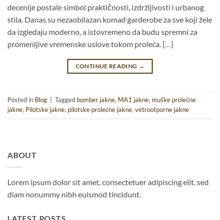
decenije postale simbol praktičnosti, izdržljivosti i urbanog
stila. Danas su nezaobilazan komad garderobe za sve koji žele
da izgledaju moderno, a istovremeno da budu spremni za
promenljive vremenske uslove tokom proleća. […]
CONTINUE READING
→
Posted in
Blog
|
Tagged
bomber jakne
,
MA1 jakne
,
muške prolećne
jakne
,
Pilotske jakne
,
pilotske prolećne jakne
,
vetrootporne jakne
ABOUT
Lorem ipsum dolor sit amet, consectetuer adipiscing elit, sed
diam nonummy nibh euismod tincidunt.
LATEST POSTS