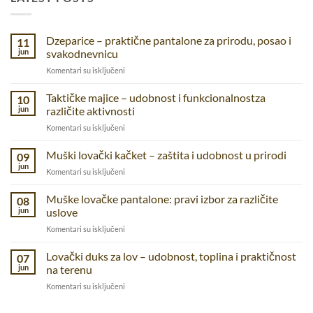
Dzeparice – praktične pantalone za prirodu, posao i
11
jun
svakodnevnicu
na
Komentari su isključeni
Dzeparice
–
Taktičke majice – udobnost i funkcionalnostza
10
praktične
jun
različite aktivnosti
pantalone
na
Komentari su isključeni
za
Taktičke
prirodu,
majice
Muški lovački kačket – zaštita i udobnost u prirodi
posao
09
–
i
jun
na
Komentari su isključeni
udobnost
svakodnevnicu
Muški
i
lovački
Muške lovačke pantalone: pravi izbor za različite
funkcionalnostza
08
kačket
jun
uslove
različite
–
aktivnosti
na
Komentari su isključeni
zaštita
Muške
i
lovačke
Lovački duks za lov – udobnost, toplina i praktičnost
udobnost
07
pantalone:
u
jun
na terenu
pravi
prirodi
na
Komentari su isključeni
izbor
Lovački
za
duks
različite