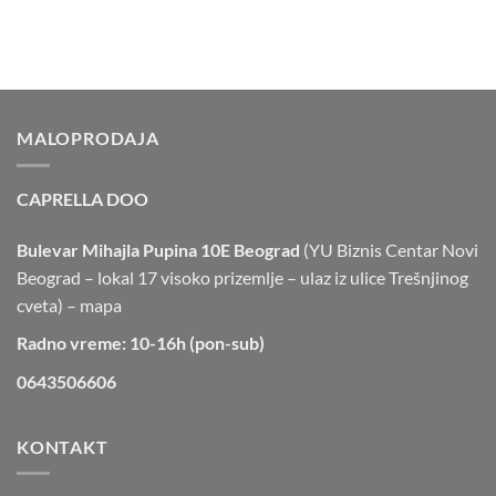
MALOPRODAJA
CAPRELLA DOO
Bulevar Mihajla Pupina 10E Beograd
(YU Biznis Centar Novi
Beograd – lokal 17 visoko prizemlje – ulaz iz ulice Trešnjinog
cveta) –
mapa
Radno vreme: 10-16h (pon-sub)
0643506606
KONTAKT