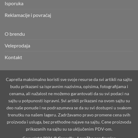
Isporuka
Reklamacije i povraćaj
O brendu
Veleprodaja
Kontakt
Caprella maksimalno koristi sve svoje resurse da svi artikli na sajtu
budu prikazani sa ispravnim nazivima, opisima, fotografijama i
cenama, ali nažalost ne možemo garantovati da su svi podaci na
sajtu u potpunosti ispravni. Svi artikli prikazani na ovom sajtu su
deo naše ponude i ne podrazumeva se da su svi dostupni u svakom
trenutku na našem lageru. Zadržavamo pravo promene cena svih
proizvoda i usluga, bez prethodne najave na sajtu. Cene proizvoda
prikazanih na sajtu su sa uključenim PDV-om.