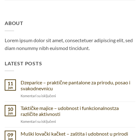
ABOUT
Lorem ipsum dolor sit amet, consectetuer adipiscing elit, sed
diam nonummy nibh euismod tincidunt.
LATEST POSTS
Dzeparice – praktične pantalone za prirodu, posao i
11
jun
svakodnevnicu
na
Komentari su isključeni
Dzeparice
–
Taktičke majice – udobnost i funkcionalnostza
10
praktične
jun
različite aktivnosti
pantalone
na
Komentari su isključeni
za
Taktičke
prirodu,
majice
Muški lovački kačket – zaštita i udobnost u prirodi
posao
09
–
i
jun