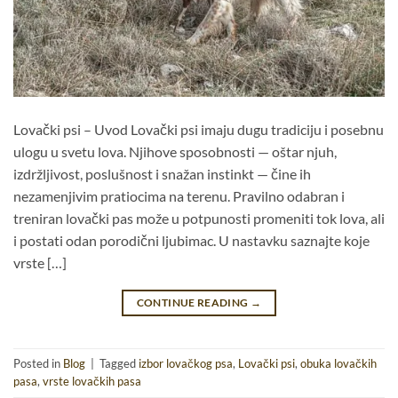
Lovački psi – Uvod Lovački psi imaju dugu tradiciju i posebnu
ulogu u svetu lova. Njihove sposobnosti — oštar njuh,
izdržljivost, poslušnost i snažan instinkt — čine ih
nezamenjivim pratiocima na terenu. Pravilno odabran i
treniran lovački pas može u potpunosti promeniti tok lova, ali
i postati odan porodični ljubimac. U nastavku saznajte koje
vrste […]
CONTINUE READING
→
Posted in
Blog
|
Tagged
izbor lovačkog psa
,
Lovački psi
,
obuka lovačkih
pasa
,
vrste lovačkih pasa