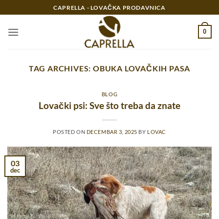
Preskoči
CAPRELLA - LOVAČKA PRODAVNICA
na
sadržaj
0
TAG ARCHIVES:
OBUKA LOVAČKIH PASA
BLOG
Lovački psi: Sve što treba da znate
POSTED ON
DECEMBAR 3, 2025
BY
LOVAC
03
dec