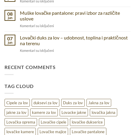
na
Komentari su isključeni
udobnost
svakodnevnicu
Muški
i
lovački
Muške lovačke pantalone: pravi izbor za različite
funkcionalnostza
08
kačket
jun
uslove
različite
–
aktivnosti
na
Komentari su isključeni
zaštita
Muške
i
lovačke
Lovački duks za lov – udobnost, toplina i praktičnost
udobnost
07
pantalone:
u
jun
na terenu
pravi
prirodi
na
Komentari su isključeni
izbor
Lovački
za
duks
različite
za
RECENT COMMENTS
uslove
lov
–
udobnost,
TAG CLOUD
toplina
i
praktičnost
na
Cipele za lov
duksevi za lov
Duks za lov
Jakna za lov
terenu
jakne za lov
kamere za lov
Lovacke jakne
lovačka jakna
Lovačka oprema
Lovačke cipele
lovačke dukserice
lovačke kamere
Lovačke majice
Lovačke pantalone