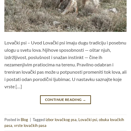
Lovački psi – Uvod Lovački psi imaju dugu tradiciju i posebnu
ulogu u svetu lova. Njihove sposobnosti — oštar njuh,
izdržljivost, poslušnost i snažan instinkt — čine ih
nezamenjivim pratiocima na terenu. Pravilno odabran i
treniran lovački pas može u potpunosti promeniti tok lova, ali
i postati odan porodični ljubimac. U nastavku saznajte koje
vrste […]
CONTINUE READING
→
Posted in
Blog
|
Tagged
izbor lovačkog psa
,
Lovački psi
,
obuka lovačkih
pasa
,
vrste lovačkih pasa