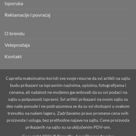
Isporuka
Reklamacije i povraćaj
O brendu
Veleprodaja
Kontakt
Caprella maksimalno koristi sve svoje resurse da svi artikli na sajtu
budu prikazani sa ispravnim nazivima, opisima, fotografijama i
cenama, ali nažalost ne možemo garantovati da su svi podaci na
sajtu u potpunosti ispravni. Svi artikli prikazani na ovom sajtu su
deo naše ponude i ne podrazumeva se da su svi dostupni u svakom
trenutku na našem lageru. Zadržavamo pravo promene cena svih
proizvoda i usluga, bez prethodne najave na sajtu. Cene proizvoda
prikazanih na sajtu su sa uključenim PDV-om.