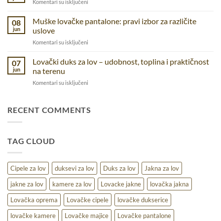
na
Komentari su isključeni
udobnost
svakodnevnicu
Muški
i
lovački
Muške lovačke pantalone: pravi izbor za različite
funkcionalnostza
08
kačket
jun
uslove
različite
–
aktivnosti
na
Komentari su isključeni
zaštita
Muške
i
lovačke
Lovački duks za lov – udobnost, toplina i praktičnost
udobnost
07
pantalone:
u
jun
na terenu
pravi
prirodi
na
Komentari su isključeni
izbor
Lovački
za
duks
različite
za
RECENT COMMENTS
uslove
lov
–
udobnost,
TAG CLOUD
toplina
i
praktičnost
na
Cipele za lov
duksevi za lov
Duks za lov
Jakna za lov
terenu
jakne za lov
kamere za lov
Lovacke jakne
lovačka jakna
Lovačka oprema
Lovačke cipele
lovačke dukserice
lovačke kamere
Lovačke majice
Lovačke pantalone