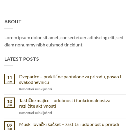
ABOUT
Lorem ipsum dolor sit amet, consectetuer adipiscing elit, sed
diam nonummy nibh euismod tincidunt.
LATEST POSTS
Dzeparice – praktične pantalone za prirodu, posao i
11
jun
svakodnevnicu
na
Komentari su isključeni
Dzeparice
–
Taktičke majice – udobnost i funkcionalnostza
10
praktične
jun
različite aktivnosti
pantalone
na
Komentari su isključeni
za
Taktičke
prirodu,
majice
Muški lovački kačket – zaštita i udobnost u prirodi
posao
09
–
i
jun