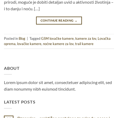
prirodi, moguće je dobiti detaljan uvid u aktivnosti životinja –
i to danju i noću. […]
CONTINUE READING
→
Posted in
Blog
|
Tagged
GSM lovačke kamere
,
kamere za lov
,
Lovačka
oprema
,
lovačke kamere
,
noćne kamere za lov
,
trail kamere
ABOUT
Lorem ipsum dolor sit amet, consectetuer adipiscing elit, sed
diam nonummy nibh euismod tincidunt.
LATEST POSTS