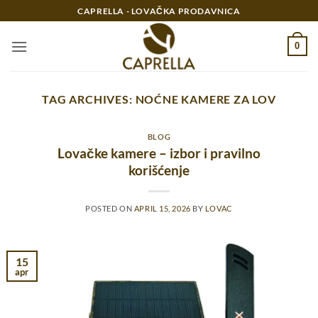
Preskoči
CAPRELLA - LOVAČKA PRODAVNICA
na
sadržaj
0
TAG ARCHIVES:
NOĆNE KAMERE ZA LOV
BLOG
Lovačke kamere – izbor i pravilno
korišćenje
POSTED ON
APRIL 15, 2026
BY
LOVAC
15
apr