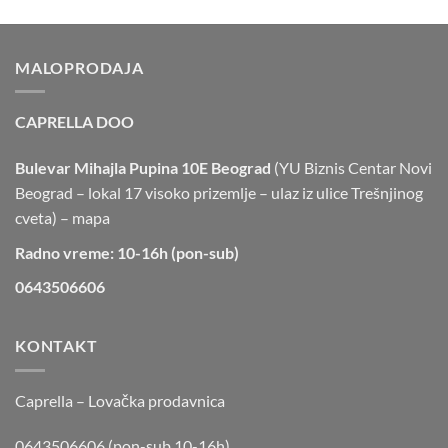
MALOPRODAJA
CAPRELLA DOO
Bulevar Mihajla Pupina 10E Beograd
(YU Biznis Centar Novi
Beograd – lokal 17 visoko prizemlje – ulaz iz ulice Trešnjinog
cveta) –
mapa
Radno vreme: 10-16h (pon-sub)
0643506606
KONTAKT
Caprella – Lovačka prodavnica
0643506606 (pon-sub 10-16h)