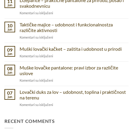
Dzeparice – praktične pantalone za prirodu, posao i
11
jun
svakodnevnicu
na
Komentari su isključeni
Dzeparice
–
Taktičke majice – udobnost i funkcionalnostza
10
praktične
jun
različite aktivnosti
pantalone
na
Komentari su isključeni
za
Taktičke
prirodu,
majice
Muški lovački kačket – zaštita i udobnost u prirodi
posao
09
–
i
jun
na
Komentari su isključeni
udobnost
svakodnevnicu
Muški
i
lovački
Muške lovačke pantalone: pravi izbor za različite
funkcionalnostza
08
kačket
jun
uslove
različite
–
aktivnosti
na
Komentari su isključeni
zaštita
Muške
i
lovačke
Lovački duks za lov – udobnost, toplina i praktičnost
udobnost
07
pantalone:
u
jun
na terenu
pravi
prirodi
na
Komentari su isključeni
izbor
Lovački
za
duks
različite
za
RECENT COMMENTS
uslove
lov
–