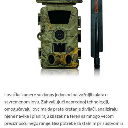
Lovačke kamere su danas jedan od najvažnijih alata u
savremenom lovu. Zahvaljujući naprednoj tehnologiji,
omogućavaju lovcima da prate kretanje divljači, analiziraju
njene navike i planiraju izlazak na teren sa mnogo većom
preciznošću nego ranije. Bez potrebe za stalnim prisustvom u