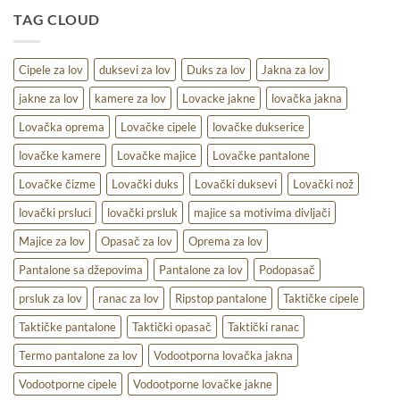
udobnost,
TAG CLOUD
toplina
i
praktičnost
na
Cipele za lov
duksevi za lov
Duks za lov
Jakna za lov
terenu
jakne za lov
kamere za lov
Lovacke jakne
lovačka jakna
Lovačka oprema
Lovačke cipele
lovačke dukserice
lovačke kamere
Lovačke majice
Lovačke pantalone
Lovačke čizme
Lovački duks
Lovački duksevi
Lovački nož
lovački prsluci
lovački prsluk
majice sa motivima divljači
Majice za lov
Opasač za lov
Oprema za lov
Pantalone sa džepovima
Pantalone za lov
Podopasač
prsluk za lov
ranac za lov
Ripstop pantalone
Taktičke cipele
Taktičke pantalone
Taktički opasač
Taktički ranac
Termo pantalone za lov
Vodootporna lovačka jakna
Vodootporne cipele
Vodootporne lovačke jakne