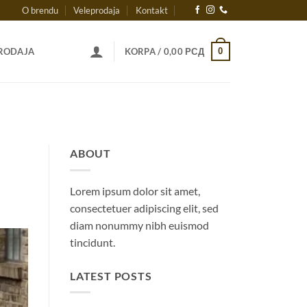
O brendu
Veleprodaja
Kontakt
0
RODAJA
KORPA /
0,00
РСД
ABOUT
Lorem ipsum dolor sit amet,
consectetuer adipiscing elit, sed
diam nonummy nibh euismod
tincidunt.
LATEST POSTS