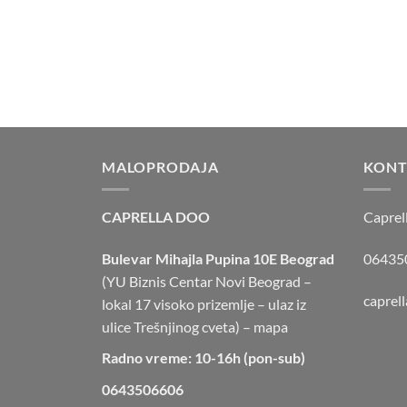
MALOPRODAJA
KONT
CAPRELLA DOO
Caprel
Bulevar Mihajla Pupina 10E Beograd
064350
(YU Biznis Centar Novi Beograd –
caprel
lokal 17 visoko prizemlje – ulaz iz
ulice Trešnjinog cveta) –
mapa
Radno vreme: 10-16h (pon-sub)
0643506606