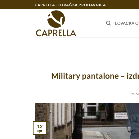
Preskoči
CAPRELLA - LOVAČKA PRODAVNICA
na
sadržaj
LOVAČKA 
Military pantalone – izdr
POS
12
apr