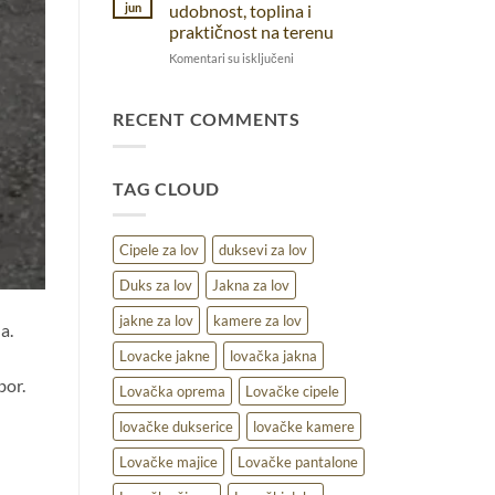
pantalone:
prirodi
jun
udobnost, toplina i
pravi
praktičnost na terenu
izbor
na
Komentari su isključeni
za
Lovački
različite
duks
uslove
za
RECENT COMMENTS
lov
–
udobnost,
TAG CLOUD
toplina
i
praktičnost
na
Cipele za lov
duksevi za lov
terenu
Duks za lov
Jakna za lov
jakne za lov
kamere za lov
a.
Lovacke jakne
lovačka jakna
bor.
Lovačka oprema
Lovačke cipele
lovačke dukserice
lovačke kamere
Lovačke majice
Lovačke pantalone