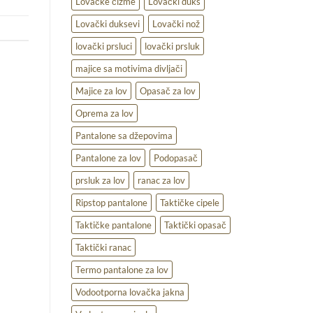
Lovačke čizme
Lovački duks
Lovački duksevi
Lovački nož
lovački prsluci
lovački prsluk
majice sa motivima divljači
Majice za lov
Opasač za lov
Oprema za lov
Pantalone sa džepovima
Pantalone za lov
Podopasač
prsluk za lov
ranac za lov
Ripstop pantalone
Taktičke cipele
Taktičke pantalone
Taktički opasač
Taktički ranac
Termo pantalone za lov
Vodootporna lovačka jakna