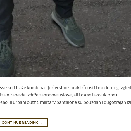
sve koji traže kombinaciju čvrstine, praktičnosti i modernog izgled
jnirane da izdrže zahtevne uslove, ali i da se lako uklope u
osao ili urbani outfit, military pantalone su pouzdan i dugotrajan iz
CONTINUE READING
→