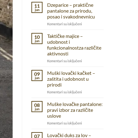
Dzeparice – praktične
11
jun
pantalone za prirodu,
posao i svakodnevnicu
na
Komentari su isključeni
Dzeparice
–
Taktičke majice –
10
praktične
jun
udobnost i
pantalone
funkcionalnostza različite
za
aktivnosti
prirodu,
posao
na
Komentari su isključeni
i
Taktičke
svakodnevnicu
majice
Muški lovački kačket –
09
–
jun
zaštita i udobnost u
udobnost
prirodi
i
na
Komentari su isključeni
funkcionalnostza
Muški
različite
lovački
aktivnosti
Muške lovačke pantalone:
08
kačket
jun
pravi izbor za različite
–
uslove
zaštita
na
Komentari su isključeni
i
Muške
udobnost
lovačke
u
Lovački duks za lov –
07