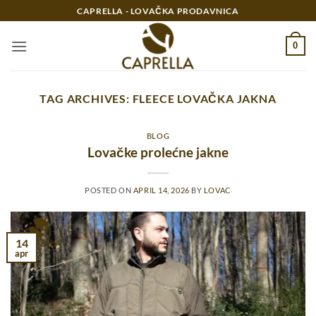
Preskoči
CAPRELLA - LOVAČKA PRODAVNICA
na
sadržaj
0
TAG ARCHIVES:
FLEECE LOVAČKA JAKNA
BLOG
Lovačke prolećne jakne
POSTED ON
APRIL 14, 2026
BY
LOVAC
14
apr