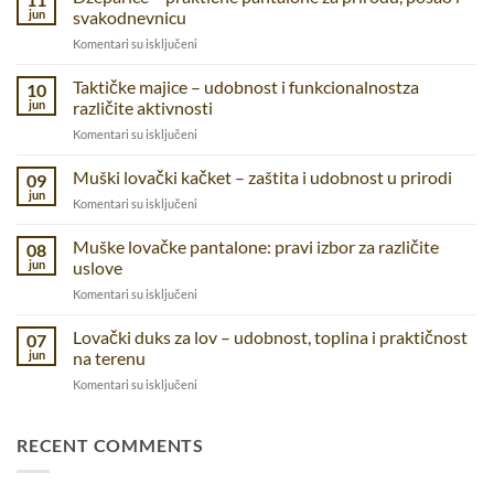
jun
svakodnevnicu
na
Komentari su isključeni
Dzeparice
–
Taktičke majice – udobnost i funkcionalnostza
10
praktične
jun
različite aktivnosti
pantalone
na
Komentari su isključeni
za
Taktičke
prirodu,
majice
Muški lovački kačket – zaštita i udobnost u prirodi
posao
09
–
i
jun
na
Komentari su isključeni
udobnost
svakodnevnicu
Muški
i
lovački
Muške lovačke pantalone: pravi izbor za različite
funkcionalnostza
08
kačket
jun
uslove
različite
–
aktivnosti
na
Komentari su isključeni
zaštita
Muške
i
lovačke
Lovački duks za lov – udobnost, toplina i praktičnost
udobnost
07
pantalone:
u
jun
na terenu
pravi
prirodi
na
Komentari su isključeni
izbor
Lovački
za
duks
različite
za
RECENT COMMENTS
uslove
lov
–