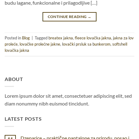
budu lagane, funkcionalne i prilagodljive […]
CONTINUE READING
→
Posted in
Blog
|
Tagged
breatex jakna
,
fleece lovačka jakna
,
jakna za lov
proleće
,
lovačke prolećne jakne
,
lovački prsluk sa bunkerom
,
softshell
lovačka jakna
ABOUT
Lorem ipsum dolor sit amet, consectetuer adipiscing elit, sed
diam nonummy nibh euismod tincidunt.
LATEST POSTS
Dzeparice – praktične pantalone za prirodu, posao i
11