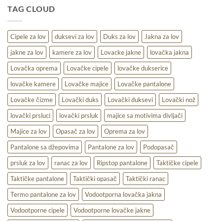
udobnost,
TAG CLOUD
toplina
i
praktičnost
na
Cipele za lov
duksevi za lov
Duks za lov
Jakna za lov
terenu
jakne za lov
kamere za lov
Lovacke jakne
lovačka jakna
Lovačka oprema
Lovačke cipele
lovačke dukserice
lovačke kamere
Lovačke majice
Lovačke pantalone
Lovačke čizme
Lovački duks
Lovački duksevi
Lovački nož
lovački prsluci
lovački prsluk
majice sa motivima divljači
Majice za lov
Opasač za lov
Oprema za lov
Pantalone sa džepovima
Pantalone za lov
Podopasač
prsluk za lov
ranac za lov
Ripstop pantalone
Taktičke cipele
Taktičke pantalone
Taktički opasač
Taktički ranac
Termo pantalone za lov
Vodootporna lovačka jakna
Vodootporne cipele
Vodootporne lovačke jakne