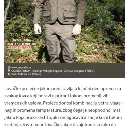
Lovačke prolećne jakne predstavljaju ključni deo opreme za
svakog lovca koji boravi u prirodi tokom promenljivih
vremenskih uslova. Proleće donosi kombinaciju vetra, vlage i
naglih promena temperature, zbog čega je neophodno imati
jaknu koja pruža zaštitu, ali i omogućava disanje kože tokom
kretanja. Savremene lovačke jakne dizajnirane su tako da