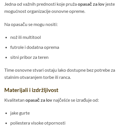
Jedna od važnih prednosti koje pruža
opasač za lov
jeste
mogućnost organizacije osnovne opreme.
Na opasaču se mogu nositi:
nož ili multitool
futrole i dodatna oprema
sitni pribor za teren
Time osnovne stvari ostaju lako dostupne bez potrebe za
stalnim otvaranjem torbe ili ranca.
Materijali i izdržljivost
Kvalitetan
opasač za lov
najčešće se izrađuje od:
jake gurte
poliestera visoke otpornosti