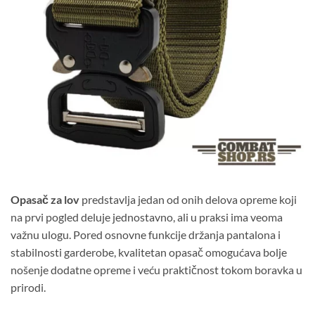
Opasač za lov
predstavlja jedan od onih delova opreme koji
na prvi pogled deluje jednostavno, ali u praksi ima veoma
važnu ulogu. Pored osnovne funkcije držanja pantalona i
stabilnosti garderobe, kvalitetan opasač omogućava bolje
nošenje dodatne opreme i veću praktičnost tokom boravka u
prirodi.