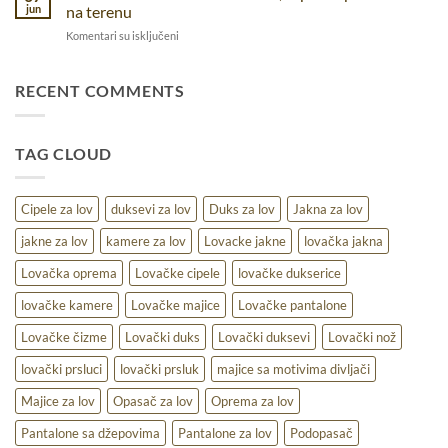
pantalone:
u
jun
na terenu
pravi
prirodi
na
Komentari su isključeni
izbor
Lovački
za
duks
različite
za
RECENT COMMENTS
uslove
lov
–
udobnost,
TAG CLOUD
toplina
i
praktičnost
na
Cipele za lov
duksevi za lov
Duks za lov
Jakna za lov
terenu
jakne za lov
kamere za lov
Lovacke jakne
lovačka jakna
Lovačka oprema
Lovačke cipele
lovačke dukserice
lovačke kamere
Lovačke majice
Lovačke pantalone
Lovačke čizme
Lovački duks
Lovački duksevi
Lovački nož
lovački prsluci
lovački prsluk
majice sa motivima divljači
Majice za lov
Opasač za lov
Oprema za lov
Pantalone sa džepovima
Pantalone za lov
Podopasač