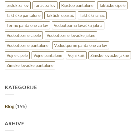
prsluk za lov
ranac za lov
Ripstop pantalone
Taktičke cipele
Taktičke pantalone
Taktički opasač
Taktički ranac
Termo pantalone za lov
Vodootporna lovačka jakna
Vodootporne cipele
Vodootporne lovačke jakne
Vodootporne pantalone
Vodootporne pantalone za lov
Vojne cipele
Vojne pantalone
Vojni kaiš
Zimske lovačke jakne
Zimske lovačke pantalone
KATEGORIJE
Blog
(196)
ARHIVE