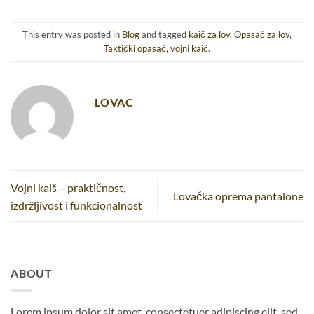
This entry was posted in
Blog
and tagged
kaič za lov
,
Opasač za lov
,
Taktički opasač
,
vojni kaič
.
LOVAC
Vojni kaiš – praktičnost,
Lovačka oprema pantalone
izdržljivost i funkcionalnost
ABOUT
Lorem ipsum dolor sit amet, consectetuer adipiscing elit, sed