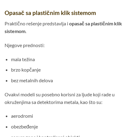
Opasač sa plastičnim klik sistemom
Praktično rešenje predstavlja i
opasač sa plastičnim klik
sistemom
.
Njegove prednosti:
mala težina
brzo kopčanje
bez metalnih delova
Ovakvi modeli su posebno korisni za ljude koji rade u
okruženjima sa detektorima metala, kao što su:
aerodromi
obezbeđenje