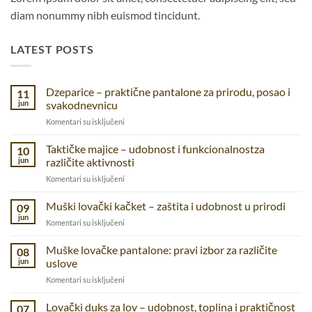
diam nonummy nibh euismod tincidunt.
LATEST POSTS
Dzeparice – praktične pantalone za prirodu, posao i
11
jun
svakodnevnicu
na
Komentari su isključeni
Dzeparice
–
Taktičke majice – udobnost i funkcionalnostza
10
praktične
jun
različite aktivnosti
pantalone
na
Komentari su isključeni
za
Taktičke
prirodu,
majice
Muški lovački kačket – zaštita i udobnost u prirodi
posao
09
–
i
jun
na
Komentari su isključeni
udobnost
svakodnevnicu
Muški
i
lovački
Muške lovačke pantalone: pravi izbor za različite
funkcionalnostza
08
kačket
jun
uslove
različite
–
aktivnosti
na
Komentari su isključeni
zaštita
Muške
i
lovačke
Lovački duks za lov – udobnost, toplina i praktičnost
udobnost
07