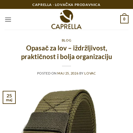
Preskoči
CAPRELLA - LOVAČKA PRODAVNICA
na
sadržaj
0
BLOG
Opasač za lov – iždržljivost,
praktičnost i bolja organizaciju
POSTED ON
MAJ 25, 2026
BY
LOVAC
25
maj