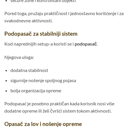
secure zone i kontrolisani objekti
Pored toga, pružaju praktičnost i jednostavno korišćenje i za
svakodnevne aktivnosti.
Podopasač za stabilniji sistem
Kod naprednijih setup-a koristi se i
podopasač
.
Njegova uloga:
dodatna stabilnost
sigurnije nošenje spoljnog pojasa
bolja organizacija opreme
Podopasać je posebno praktičan kada korisnik nosi više
dodatne opreme ili želi čvršći sistem tokom aktivnosti.
Opasač za lov i nošenje opreme