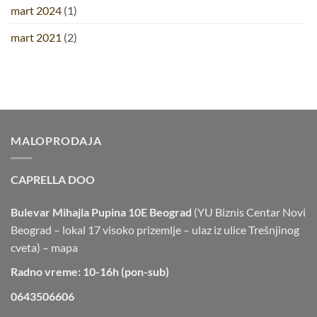
mart 2024
(1)
mart 2021
(2)
MALOPRODAJA
CAPRELLA DOO
Bulevar Mihajla Pupina 10E Beograd
(YU Biznis Centar Novi
Beograd – lokal 17 visoko prizemlje – ulaz iz ulice Trešnjinog
cveta) –
mapa
Radno vreme: 10-16h (pon-sub)
0643506606