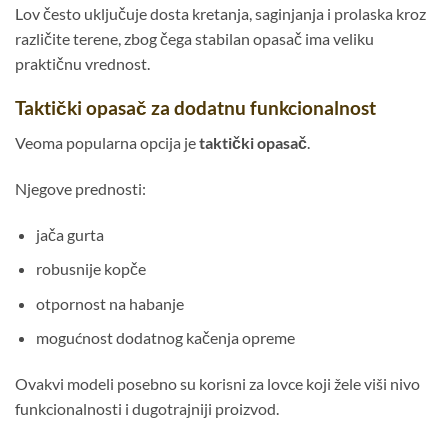
Lov često uključuje dosta kretanja, saginjanja i prolaska kroz
različite terene, zbog čega stabilan opasač ima veliku
praktičnu vrednost.
Taktički opasač za dodatnu funkcionalnost
Veoma popularna opcija je
taktički opasač
.
Njegove prednosti:
jača gurta
robusnije kopče
otpornost na habanje
mogućnost dodatnog kačenja opreme
Ovakvi modeli posebno su korisni za lovce koji žele viši nivo
funkcionalnosti i dugotrajniji proizvod.