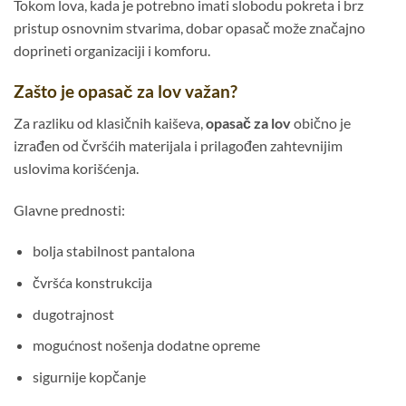
Tokom lova, kada je potrebno imati slobodu pokreta i brz
pristup osnovnim stvarima, dobar opasač može značajno
doprineti organizaciji i komforu.
Zašto je opasač za lov važan?
Za razliku od klasičnih kaiševa,
opasač za lov
obično je
izrađen od čvršćih materijala i prilagođen zahtevnijim
uslovima korišćenja.
Glavne prednosti:
bolja stabilnost pantalona
čvršća konstrukcija
dugotrajnost
mogućnost nošenja dodatne opreme
sigurnije kopčanje