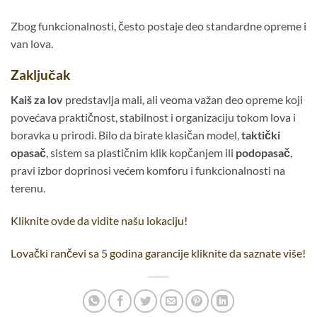
Zbog funkcionalnosti, često postaje deo standardne opreme i
van lova.
Zaključak
Kaiš za lov
predstavlja mali, ali veoma važan deo opreme koji
povećava praktičnost, stabilnost i organizaciju tokom lova i
boravka u prirodi. Bilo da birate klasičan model,
taktički
opasač
, sistem sa plastičnim klik kopčanjem ili
podopasač
,
pravi izbor doprinosi većem komforu i funkcionalnosti na
terenu.
Kliknite ovde da vidite našu lokaciju!
Lovački rančevi sa 5 godina garancije kliknite da saznate više!