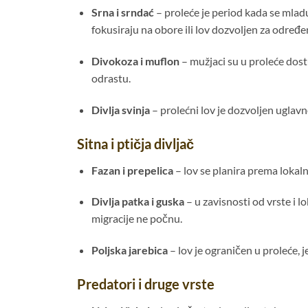
Srna i srndać
– proleće je period kada se mladu
fokusiraju na obore ili lov dozvoljen za određe
Divokoza i muflon
– mužjaci su u proleće dost
odrastu.
Divlja svinja
– prolećni lov je dozvoljen uglavn
Sitna i ptičja divljač
Fazan i prepelica
– lov se planira prema lokal
Divlja patka i guska
– u zavisnosti od vrste i 
migracije ne počnu.
Poljska jarebica
– lov je ograničen u proleće, j
Predatori i druge vrste