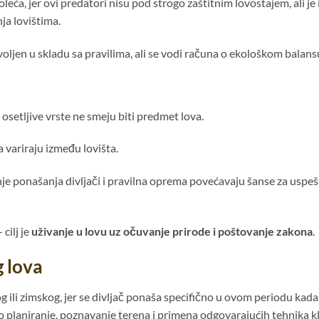
eća, jer ovi predatori nisu pod strogo zaštitnim lovostajem, ali je i
ja lovištima.
voljen u skladu sa pravilima, ali se vodi računa o ekološkom balans
osetljive vrste ne smeju biti predmet lova.
variraju između lovišta.
e ponašanja divljači i pravilna oprema povećavaju šanse za uspeš
cilj je
uživanje u lovu uz očuvanje prirode i poštovanje zakona
.
g lova
g ili zimskog, jer se divljač ponaša specifično u ovom periodu kada
ro planiranje, poznavanje terena i primena odgovarajućih tehnika k