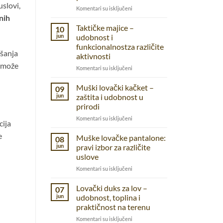
uslovi,
na
Komentari su isključeni
lnih
Dzeparice
–
Taktičke majice –
10
praktične
jun
udobnost i
pantalone
funkcionalnostza različite
za
ašanja
aktivnosti
prirodu,
, može
posao
na
Komentari su isključeni
i
Taktičke
svakodnevnicu
majice
Muški lovački kačket –
09
–
jun
zaštita i udobnost u
udobnost
prirodi
i
na
Komentari su isključeni
funkcionalnostza
cija
Muški
različite
e
lovački
aktivnosti
Muške lovačke pantalone:
08
kačket
jun
pravi izbor za različite
–
uslove
zaštita
na
Komentari su isključeni
i
Muške
udobnost
lovačke
u
Lovački duks za lov –
07
pantalone:
prirodi
jun
udobnost, toplina i
pravi
praktičnost na terenu
izbor
na
Komentari su isključeni
za