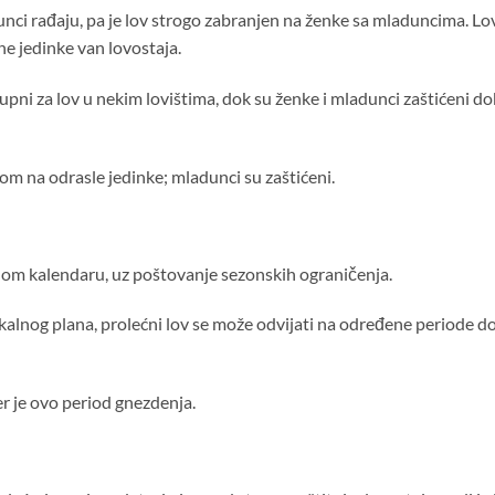
nci rađaju, pa je lov strogo zabranjen na ženke sa mladuncima. Lov
ne jedinke van lovostaja.
upni za lov u nekim lovištima, dok su ženke i mladunci zaštićeni do
om na odrasle jedinke; mladunci su zaštićeni.
nom kalendaru, uz poštovanje sezonskih ograničenja.
lokalnog plana, prolećni lov se može odvijati na određene periode d
er je ovo period gnezdenja.