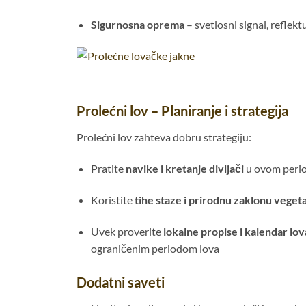
Sigurnosna oprema
– svetlosni signal, reflektu
Prolećni lov – Planiranje i strategija
Prolećni lov zahteva dobru strategiju:
Pratite
navike i kretanje divljači
u ovom period
Koristite
tihe staze i prirodnu zaklonu vegeta
Uvek proverite
lokalne propise i kalendar lov
ograničenim periodom lova
Dodatni saveti