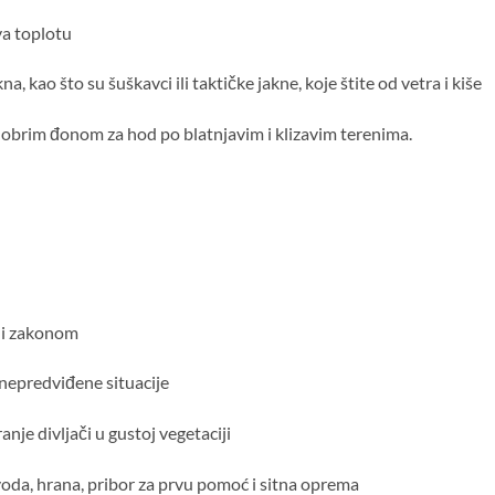
ava toplotu
, kao što su šuškavci ili taktičke jakne, koje štite od vetra i kiše
 dobrim đonom za hod po blatnjavim i klizavim terenima.
i i zakonom
i nepredviđene situacije
nje divljači u gustoj vegetaciji
voda, hrana, pribor za prvu pomoć i sitna oprema