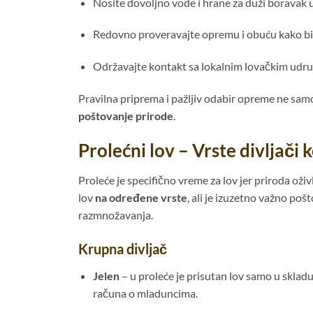
Nosite dovoljno vode i hrane za duži boravak u
Redovno proveravajte opremu i obuću kako bi 
Održavajte kontakt sa lokalnim lovačkim udru
Pravilna priprema i pažljiv odabir opreme ne sam
poštovanje prirode
.
Prolećni lov – Vrste divljači 
Proleće je specifično vreme za lov jer priroda oži
lov
na određene vrste
, ali je izuzetno važno poš
razmnožavanja.
Krupna divljač
Jelen
– u proleće je prisutan lov samo u skla
računa o mladuncima.