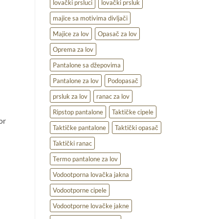
lovački prsluci
lovački prsluk
majice sa motivima divljači
Majice za lov
Opasač za lov
Oprema za lov
Pantalone sa džepovima
Pantalone za lov
Podopasač
prsluk za lov
ranac za lov
Ripstop pantalone
Taktičke cipele
or
Taktičke pantalone
Taktički opasač
Taktički ranac
Termo pantalone za lov
Vodootporna lovačka jakna
Vodootporne cipele
Vodootporne lovačke jakne