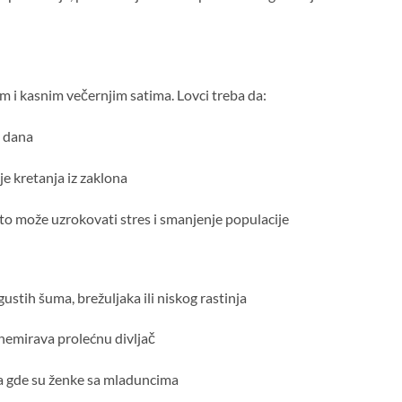
jim i kasnim večernjim satima. Lovci treba da:
h dana
je kretanja iz zaklona
 to može uzrokovati stres i smanjenje populacije
ustih šuma, brežuljaka ili niskog rastinja
znemirava prolećnu divljač
ta gde su ženke sa mladuncima