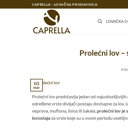
Preskoči
CAPRELLA - LOVAČKA PRODAVNICA
na
sadržaj
LOVAČKA 
Prolećni lov –
POS
03
mar
Prolećni lov predstavlja jedan od najuzbudljivijih
određene vrste divljači postaju dostupne za lov. I
veprova, muflona, lisice ili šakala,
prolećni lov je
lovostaja
za vrste koje su u ovom periodu osetljive