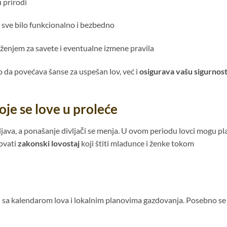
 prirodi
sve bilo funkcionalno i bezbedno
ženjem za savete i eventualne izmene pravila
o da povećava šanse za uspešan lov, već i
osigurava vašu sigurnost
koje se love u proleće
vljava, a ponašanje divljači se menja. U ovom periodu lovci mogu pl
tovati
zakonski lovostaj
koji štiti mladunce i ženke tokom
du sa kalendarom lova i lokalnim planovima gazdovanja. Posebno se