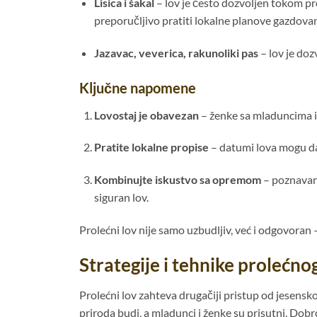
Lisica i šakal
– lov je često dozvoljen tokom prol
preporučljivo pratiti lokalne planove gazdovan
Jazavac, veverica, rakunoliki pas
– lov je doz
Ključne napomene
Lovostaj je obavezan
– ženke sa mladuncima i 
Pratite lokalne propise
– datumi lova mogu da 
Kombinujte iskustvo sa opremom
– poznavanj
siguran lov.
Prolećni lov nije samo uzbudljiv, već i odgovoran – 
Strategije i tehnike prolećno
Prolećni lov zahteva drugačiji pristup od jesensko
priroda budi, a mladunci i ženke su prisutni. Dob