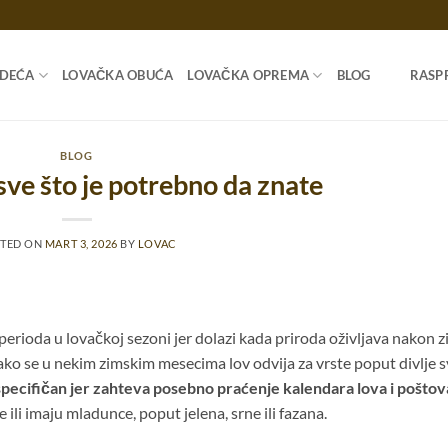
ODEĆA
LOVAČKA OBUĆA
LOVAČKA OPREMA
BLOG
RASP
BLOG
 sve što je potrebno da znate
TED ON
MART 3, 2026
BY
LOVAC
 perioda u lovačkoj sezoni jer dolazi kada priroda oživljava nakon z
ako se u nekim zimskim mesecima lov odvija za vrste poput divlje s
 specifičan jer zahteva posebno praćenje kalendara lova i poštov
 ili imaju mladunce, poput jelena, srne ili fazana.