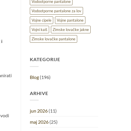
Vodootporne pantalone
Vodootporne pantalone za lov
Vojne cipele
Vojne pantalone
Vojni kaiš
Zimske lovačke jakne
Zimske lovačke pantalone
 i
KATEGORIJE
anirati
Blog
(196)
ARHIVE
jun 2026
(11)
 vodi
maj 2026
(25)