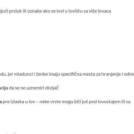
jući prsluk ili oznake ako se lovi u lovištu sa više lovaca
u, jer mladunci i ženke imaju specifična mesta za hranjenje i odm
ciju
da se ne uznemiri divljač
a
pre izlaska u lov – neke vrste mogu biti još pod lovostajem ili sa