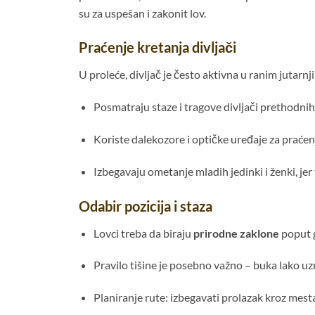
su za uspešan i zakonit lov.
Praćenje kretanja divljači
U proleće, divljač je često aktivna u ranim jutarn
Posmatraju staze i tragove divljači prethodni
Koriste dalekozore i optičke uređaje za praćen
Izbegavaju ometanje mladih jedinki i ženki, jer
Odabir pozicija i staza
Lovci treba da biraju
prirodne zaklone
poput g
Pravilo tišine je posebno važno – buka lako u
Planiranje rute: izbegavati prolazak kroz mes