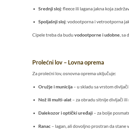
Srednji sloj
: fleece ili lagana jakna koja zadrž
Spoljašnji sloj
: vodootporna i vetrootporna jakna
Cipele treba da budu
vodootporne i udobne
, sa
Prolećni lov – Lovna oprema
Za prolećni lov, osnovna oprema uključuje:
Oružje i municija
– u skladu sa vrstom divljač
Nož ili multi-alat
– za obradu sitnije divljači il
Dalekozor i optički uređaji
– za bolje posmatra
Ranac
– lagan, ali dovoljno prostran da stane 