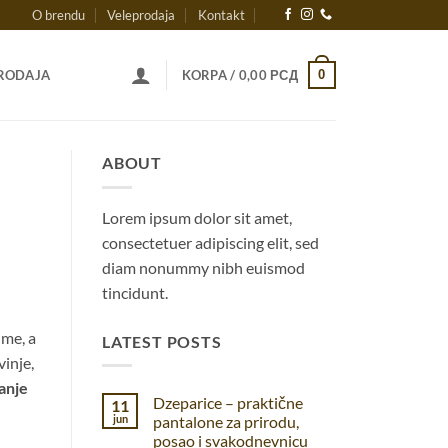
O brendu
Veleprodaja
Kontakt
0
RODAJA
KORPA /
0,00
РСД
ABOUT
Lorem ipsum dolor sit amet,
consectetuer adipiscing elit, sed
diam nonummy nibh euismod
tincidunt.
ime, a
LATEST POSTS
vinje,
anje
Dzeparice – praktične
11
jun
pantalone za prirodu,
posao i svakodnevnicu