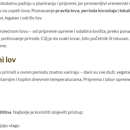
 dodatnu pažnju u planiranju i pripremi, jer promenljivi vremenski 
iču na uspeh lova. Poznavanje
pravila lova, perioda lovostaja i loka
n, legalan i održiv lov.
prolećnom lovu – od pripreme opreme i odabira lovišta, preko pon
i poštovanje prirode. Cilj je da svaki lovac, bilo početnik ili iskusan
rme.
i lov
 u prirodi u ovom periodu znatno variraju – dani su sve duži, vegeta
jutarnjim i toplim dnevnim temperaturama. Priprema i izbor oprem
štitna
. Najbolje je koristiti slojeviti pristup:
jaju vlagu