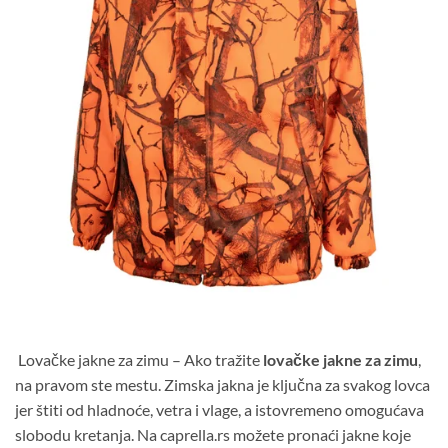
Lovačke jakne za zimu – Ako tražite
lovačke jakne za zimu
,
na pravom ste mestu. Zimska jakna je ključna za svakog lovca
jer štiti od hladnoće, vetra i vlage, a istovremeno omogućava
slobodu kretanja. Na caprella.rs možete pronaći jakne koje