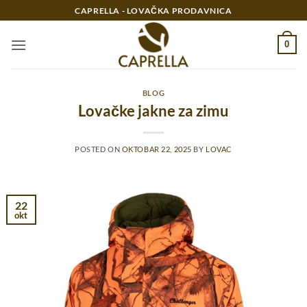
Preskoči
CAPRELLA - LOVAČKA PRODAVNICA
na
sadržaj
0
BLOG
Lovačke jakne za zimu
POSTED ON
OKTOBAR 22, 2025
BY
LOVAC
22
okt