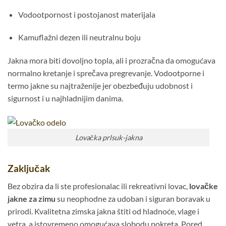
Vodootpornost i postojanost materijala
Kamuflažni dezen ili neutralnu boju
Jakna mora biti dovoljno topla, ali i prozračna da omogućava
normalno kretanje i sprečava pregrevanje. Vodootporne i
termo jakne su najtraženije jer obezbeđuju udobnost i
sigurnost i u najhladnijim danima.
Lovačka prlsuk-jakna
Zaključak
Bez obzira da li ste profesionalac ili rekreativni lovac,
lovačke
jakne za zimu
su neophodne za udoban i siguran boravak u
prirodi. Kvalitetna zimska jakna štiti od hladnoće, vlage i
vetra, a istovremeno omogućava slobodu pokreta. Pored