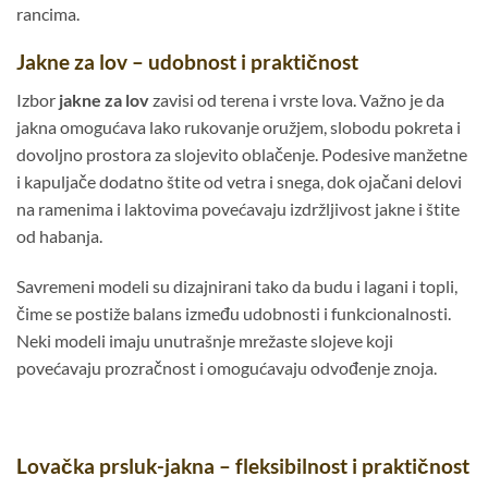
rancima.
Jakne za lov – udobnost i praktičnost
Izbor
jakne za lov
zavisi od terena i vrste lova. Važno je da
jakna omogućava lako rukovanje oružjem, slobodu pokreta i
dovoljno prostora za slojevito oblačenje. Podesive manžetne
i kapuljače dodatno štite od vetra i snega, dok ojačani delovi
na ramenima i laktovima povećavaju izdržljivost jakne i štite
od habanja.
Savremeni modeli su dizajnirani tako da budu i lagani i topli,
čime se postiže balans između udobnosti i funkcionalnosti.
Neki modeli imaju unutrašnje mrežaste slojeve koji
povećavaju prozračnost i omogućavaju odvođenje znoja.
Lovačka prsluk-jakna – fleksibilnost i praktičnost