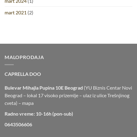
mart 2024
(1)
mart 2021
(2)
MALOPRODAJA
CAPRELLA DOO
Bulevar Mihajla Pupina 10E Beograd
(YU Biznis Centar Novi
Beograd – lokal 17 visoko prizemlje – ulaz iz ulice Trešnjinog
cveta) –
mapa
Radno vreme: 10-16h (pon-sub)
0643506606