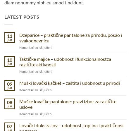
diam nonummy nibh euismod tincidunt.
LATEST POSTS
Dzeparice – praktične pantalone za prirodu, posao i
11
jun
svakodnevnicu
na
Komentari su isključeni
Dzeparice
–
Taktičke majice – udobnost i funkcionalnostza
10
praktične
jun
različite aktivnosti
pantalone
na
Komentari su isključeni
za
Taktičke
prirodu,
majice
Muški lovački kačket – zaštita i udobnost u prirodi
posao
09
–
i
jun
na
Komentari su isključeni
udobnost
svakodnevnicu
Muški
i
lovački
Muške lovačke pantalone: pravi izbor za različite
funkcionalnostza
08
kačket
jun
uslove
različite
–
aktivnosti
na
Komentari su isključeni
zaštita
Muške
i
lovačke
Lovački duks za lov – udobnost, toplina i praktičnost
udobnost
07
pantalone:
u
jun
na terenu