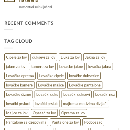
pravi
prirodi
na
Komentari su isključeni
izbor
Lovački
za
duks
različite
za
RECENT COMMENTS
uslove
lov
–
udobnost,
TAG CLOUD
toplina
i
praktičnost
na
Cipele za lov
duksevi za lov
Duks za lov
Jakna za lov
terenu
jakne za lov
kamere za lov
Lovacke jakne
lovačka jakna
Lovačka oprema
Lovačke cipele
lovačke dukserice
lovačke kamere
Lovačke majice
Lovačke pantalone
Lovačke čizme
Lovački duks
Lovački duksevi
Lovački nož
lovački prsluci
lovački prsluk
majice sa motivima divljači
Majice za lov
Opasač za lov
Oprema za lov
Pantalone sa džepovima
Pantalone za lov
Podopasač