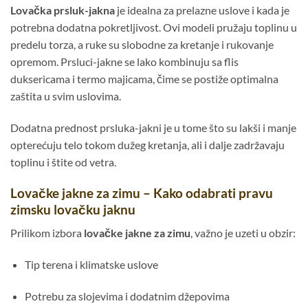
Lovačka prsluk-jakna
je idealna za prelazne uslove i kada je
potrebna dodatna pokretljivost. Ovi modeli pružaju toplinu u
predelu torza, a ruke su slobodne za kretanje i rukovanje
opremom. Prsluci-jakne se lako kombinuju sa flis
duksericama i termo majicama, čime se postiže optimalna
zaštita u svim uslovima.
Dodatna prednost prsluka-jakni je u tome što su lakši i manje
opterećuju telo tokom dužeg kretanja, ali i dalje zadržavaju
toplinu i štite od vetra.
Lovačke jakne za zimu – Kako odabrati pravu
zimsku lovačku jaknu
Prilikom izbora
lovačke jakne za zimu
, važno je uzeti u obzir:
Tip terena i klimatske uslove
Potrebu za slojevima i dodatnim džepovima