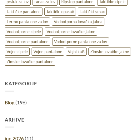
prsluk za lov
ranac za lov
Ripstop pantalone
Taktičke cipele
Taktičke pantalone
Taktički opasač
Taktički ranac
Termo pantalone za lov
Vodootporna lovačka jakna
Vodootporne cipele
Vodootporne lovačke jakne
Vodootporne pantalone
Vodootporne pantalone za lov
Vojne cipele
Vojne pantalone
Vojni kaiš
Zimske lovačke jakne
Zimske lovačke pantalone
KATEGORIJE
Blog
(196)
ARHIVE
jun 2026
(11)