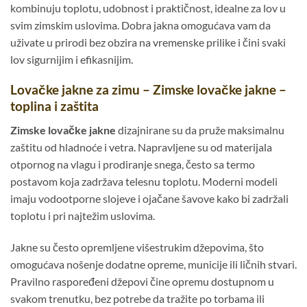
kombinuju toplotu, udobnost i praktičnost, idealne za lov u
svim zimskim uslovima. Dobra jakna omogućava vam da
uživate u prirodi bez obzira na vremenske prilike i čini svaki
lov sigurnijim i efikasnijim.
Lovačke jakne za zimu – Zimske lovačke jakne –
toplina i zaštita
Zimske lovačke jakne
dizajnirane su da pruže maksimalnu
zaštitu od hladnoće i vetra. Napravljene su od materijala
otpornog na vlagu i prodiranje snega, često sa termo
postavom koja zadržava telesnu toplotu. Moderni modeli
imaju vodootporne slojeve i ojačane šavove kako bi zadržali
toplotu i pri najtežim uslovima.
Jakne su često opremljene višestrukim džepovima, što
omogućava nošenje dodatne opreme, municije ili ličnih stvari.
Pravilno raspoređeni džepovi čine opremu dostupnom u
svakom trenutku, bez potrebe da tražite po torbama ili