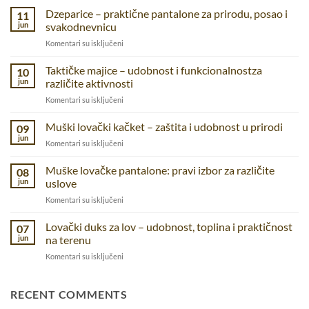
Dzeparice – praktične pantalone za prirodu, posao i
11
jun
svakodnevnicu
na
Komentari su isključeni
Dzeparice
–
Taktičke majice – udobnost i funkcionalnostza
10
praktične
jun
različite aktivnosti
pantalone
na
Komentari su isključeni
za
Taktičke
prirodu,
majice
Muški lovački kačket – zaštita i udobnost u prirodi
posao
09
–
i
jun
na
Komentari su isključeni
udobnost
svakodnevnicu
Muški
i
lovački
Muške lovačke pantalone: pravi izbor za različite
funkcionalnostza
08
kačket
jun
uslove
različite
–
aktivnosti
na
Komentari su isključeni
zaštita
Muške
i
lovačke
Lovački duks za lov – udobnost, toplina i praktičnost
udobnost
07
pantalone:
u
jun
na terenu
pravi
prirodi
na
Komentari su isključeni
izbor
Lovački
za
duks
različite
za
RECENT COMMENTS
uslove
lov