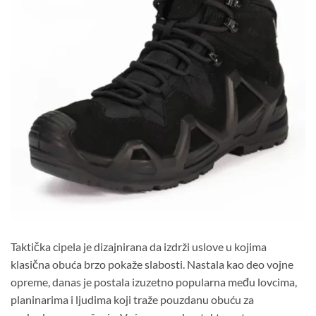
Taktička cipela je dizajnirana da izdrži uslove u kojima
klasična obuća brzo pokaže slabosti. Nastala kao deo vojne
opreme, danas je postala izuzetno popularna među lovcima,
planinarima i ljudima koji traže pouzdanu obuću za