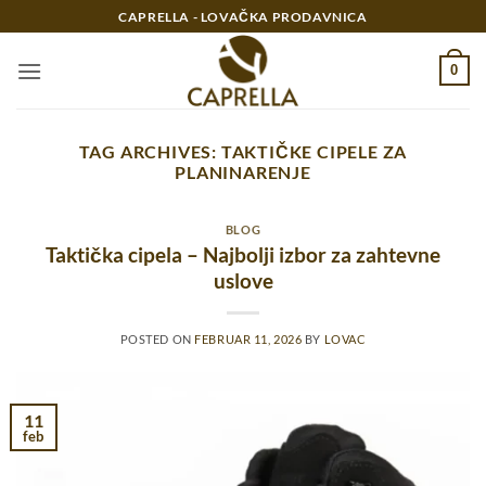
Preskoči
CAPRELLA - LOVAČKA PRODAVNICA
na
sadržaj
0
TAG ARCHIVES:
TAKTIČKE CIPELE ZA
PLANINARENJE
BLOG
Taktička cipela – Najbolji izbor za zahtevne
uslove
POSTED ON
FEBRUAR 11, 2026
BY
LOVAC
11
feb