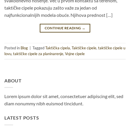
svakodnevno nošenje. Već u prvom kontaktu sa terenom,
taktičke cipele pokazuju zašto važe za jedan od
najfunkcionalnijih modela obuće. Njihova prednost […]
CONTINUE READING
→
Posted in
Blog
|
Tagged
Taktička cipela
,
Taktičke cipele
,
taktičke cipele u
lovu
,
taktičke cipele za planinarenje
,
Vojne cipele
ABOUT
Lorem ipsum dolor sit amet, consectetuer adipiscing elit, sed
diam nonummy nibh euismod tincidunt.
LATEST POSTS