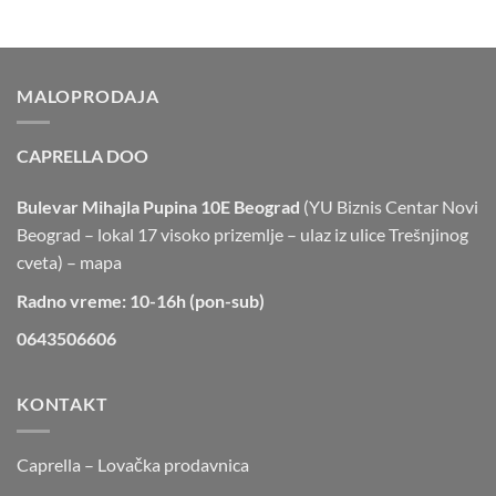
MALOPRODAJA
CAPRELLA DOO
Bulevar Mihajla Pupina 10E Beograd
(YU Biznis Centar Novi
Beograd – lokal 17 visoko prizemlje – ulaz iz ulice Trešnjinog
cveta) –
mapa
Radno vreme: 10-16h (pon-sub)
0643506606
KONTAKT
Caprella – Lovačka prodavnica