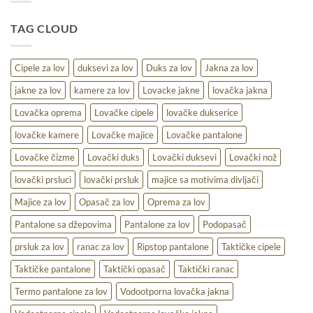
–
udobnost,
TAG CLOUD
toplina
i
praktičnost
na
Cipele za lov
duksevi za lov
Duks za lov
Jakna za lov
terenu
jakne za lov
kamere za lov
Lovacke jakne
lovačka jakna
Lovačka oprema
Lovačke cipele
lovačke dukserice
lovačke kamere
Lovačke majice
Lovačke pantalone
Lovačke čizme
Lovački duks
Lovački duksevi
Lovački nož
lovački prsluci
lovački prsluk
majice sa motivima divljači
Majice za lov
Opasač za lov
Oprema za lov
Pantalone sa džepovima
Pantalone za lov
Podopasač
prsluk za lov
ranac za lov
Ripstop pantalone
Taktičke cipele
Taktičke pantalone
Taktički opasač
Taktički ranac
Termo pantalone za lov
Vodootporna lovačka jakna