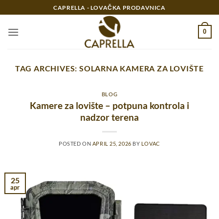
Preskoči
CAPRELLA - LOVAČKA PRODAVNICA
na
sadržaj
0
TAG ARCHIVES:
SOLARNA KAMERA ZA LOVIŠTE
BLOG
Kamere za lovište – potpuna kontrola i
nadzor terena
POSTED ON
APRIL 25, 2026
BY
LOVAC
25
apr