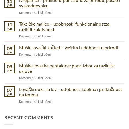
Dzeparice – praktične pantalone za prirodu, posao i
11
jun
svakodnevnicu
na
Komentari su isključeni
Dzeparice
–
Taktičke majice – udobnost i funkcionalnostza
10
praktične
jun
različite aktivnosti
pantalone
na
Komentari su isključeni
za
Taktičke
prirodu,
majice
Muški lovački kačket – zaštita i udobnost u prirodi
posao
09
–
i
jun
na
Komentari su isključeni
udobnost
svakodnevnicu
Muški
i
lovački
Muške lovačke pantalone: pravi izbor za različite
funkcionalnostza
08
kačket
jun
uslove
različite
–
aktivnosti
na
Komentari su isključeni
zaštita
Muške
i
lovačke
Lovački duks za lov – udobnost, toplina i praktičnost
udobnost
07
pantalone:
u
jun
na terenu
pravi
prirodi
na
Komentari su isključeni
izbor
Lovački
za
duks
različite
za
RECENT COMMENTS
uslove
lov
–