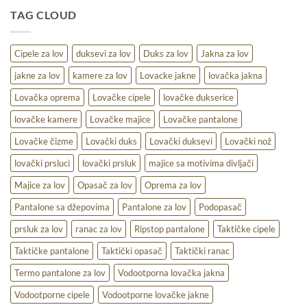
udobnost,
TAG CLOUD
toplina
i
praktičnost
na
Cipele za lov
duksevi za lov
Duks za lov
Jakna za lov
terenu
jakne za lov
kamere za lov
Lovacke jakne
lovačka jakna
Lovačka oprema
Lovačke cipele
lovačke dukserice
lovačke kamere
Lovačke majice
Lovačke pantalone
Lovačke čizme
Lovački duks
Lovački duksevi
Lovački nož
lovački prsluci
lovački prsluk
majice sa motivima divljači
Majice za lov
Opasač za lov
Oprema za lov
Pantalone sa džepovima
Pantalone za lov
Podopasač
prsluk za lov
ranac za lov
Ripstop pantalone
Taktičke cipele
Taktičke pantalone
Taktički opasač
Taktički ranac
Termo pantalone za lov
Vodootporna lovačka jakna
Vodootporne cipele
Vodootporne lovačke jakne