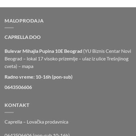
MALOPRODAJA
CAPRELLA DOO
Bulevar Mihajla Pupina 10E Beograd
(YU Biznis Centar Novi
Beograd – lokal 17 visoko prizemlje – ulaz iz ulice Trešnjinog
cveta) –
mapa
Radno vreme: 10-16h (pon-sub)
0643506606
KONTAKT
Caprella – Lovačka prodavnica
0643506606 (pon-sub 10-16h)