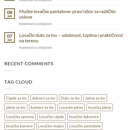
udobnost
svakodnevnicu
Muški
i
lovački
Muške lovačke pantalone: pravi izbor za različite
funkcionalnostza
08
kačket
jun
uslove
različite
–
aktivnosti
na
Komentari su isključeni
zaštita
Muške
i
lovačke
Lovački duks za lov – udobnost, toplina i praktičnost
udobnost
07
pantalone:
u
jun
na terenu
pravi
prirodi
na
Komentari su isključeni
izbor
Lovački
za
duks
različite
za
RECENT COMMENTS
uslove
lov
–
udobnost,
TAG CLOUD
toplina
i
praktičnost
na
Cipele za lov
duksevi za lov
Duks za lov
Jakna za lov
terenu
jakne za lov
kamere za lov
Lovacke jakne
lovačka jakna
Lovačka oprema
Lovačke cipele
lovačke dukserice
lovačke kamere
Lovačke majice
Lovačke pantalone