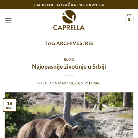
Preskoči
CAPRELLA - LOVAČKA PRODAVNICA
na
sadržaj
0
TAG ARCHIVES:
RIS
BLOG
Najopasnije životinje u Srbiji
POSTED ON
MART 18, 2026
BY
LOVAC
18
mar