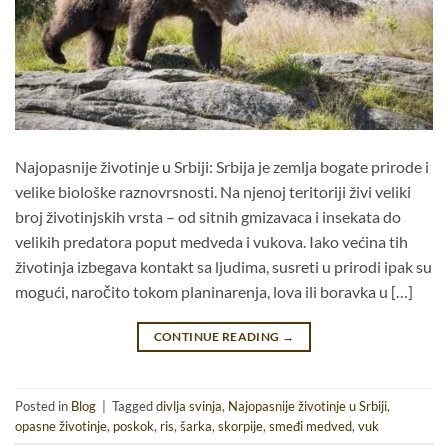
Najopasnije životinje u Srbiji: Srbija je zemlja bogate prirode i
velike biološke raznovrsnosti. Na njenoj teritoriji živi veliki
broj životinjskih vrsta – od sitnih gmizavaca i insekata do
velikih predatora poput medveda i vukova. Iako većina tih
životinja izbegava kontakt sa ljudima, susreti u prirodi ipak su
mogući, naročito tokom planinarenja, lova ili boravka u […]
CONTINUE READING
→
Posted in
Blog
|
Tagged
divlja svinja
,
Najopasnije životinje u Srbiji
,
opasne životinje
,
poskok
,
ris
,
šarka
,
skorpije
,
smeđi medved
,
vuk