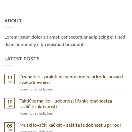
ABOUT
Lorem ipsum dolor sit amet, consectetuer adipiscing elit, sed
diam nonummy nibh euismod tincidunt.
LATEST POSTS
Dzeparice – praktične pantalone za prirodu, posao i
11
jun
svakodnevnicu
na
Komentari su isključeni
Dzeparice
–
Taktičke majice – udobnost i funkcionalnostza
10
praktične
jun
različite aktivnosti
pantalone
na
Komentari su isključeni
za
Taktičke
prirodu,
majice
Muški lovački kačket – zaštita i udobnost u prirodi
posao
09
–
i
jun
na
Komentari su isključeni