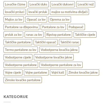
Lovačke čizme
Lovački duks
Lovački duksevi
Lovački nož
lovački prsluci
lovački prsluk
majice sa motivima divljači
Majice za lov
Opasač za lov
Oprema za lov
Pantalone sa džepovima
Pantalone za lov
Podopasač
prsluk za lov
ranac za lov
Ripstop pantalone
Taktičke cipele
Taktičke pantalone
Taktički opasač
Taktički ranac
Termo pantalone za lov
Vodootporna lovačka jakna
Vodootporne cipele
Vodootporne lovačke jakne
Vodootporne pantalone
Vodootporne pantalone za lov
Vojne cipele
Vojne pantalone
Vojni kaiš
Zimske lovačke jakne
Zimske lovačke pantalone
KATEGORIJE