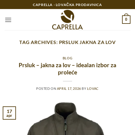
Preskoči
CAPRELLA - LOVAČKA PRODAVNICA
na
sadržaj
0
TAG ARCHIVES:
PRSLUK JAKNA ZA LOV
BLOG
Prsluk – jakna za lov – idealan izbor za
proleće
POSTED ON
APRIL 17, 2026
BY
LOVAC
17
apr