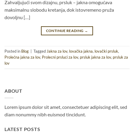
Zahvaljujući svom dizajnu, prsluk – jakna omogućava
maksimalnu slobodu kretanja, dok istovremeno pruža
dovoljnu […]
CONTINUE READING
→
Posted in
Blog
|
Tagged
Jakna za lov
,
lovačka jakna
,
lovački prsluk
,
Prolećna jakna za lov
,
Prolecni prsluci za lov
,
prsluk jakna za lov
,
prsluk za
lov
ABOUT
Lorem ipsum dolor sit amet, consectetuer adipiscing elit, sed
diam nonummy nibh euismod tincidunt.
LATEST POSTS