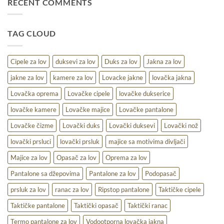
RECENT COMMENTS
uslove
lov
–
udobnost,
TAG CLOUD
toplina
i
praktičnost
na
Cipele za lov
duksevi za lov
Duks za lov
Jakna za lov
terenu
jakne za lov
kamere za lov
Lovacke jakne
lovačka jakna
Lovačka oprema
Lovačke cipele
lovačke dukserice
lovačke kamere
Lovačke majice
Lovačke pantalone
Lovačke čizme
Lovački duks
Lovački duksevi
Lovački nož
lovački prsluci
lovački prsluk
majice sa motivima divljači
Majice za lov
Opasač za lov
Oprema za lov
Pantalone sa džepovima
Pantalone za lov
Podopasač
prsluk za lov
ranac za lov
Ripstop pantalone
Taktičke cipele
Taktičke pantalone
Taktički opasač
Taktički ranac
Termo pantalone za lov
Vodootporna lovačka jakna