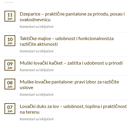
Dzeparice – praktične pantalone za prirodu, posao i
11
jun
svakodnevnicu
na
Komentari su isključeni
Dzeparice
–
Taktičke majice – udobnost i funkcionalnostza
10
praktične
jun
različite aktivnosti
pantalone
na
Komentari su isključeni
za
Taktičke
prirodu,
majice
Muški lovački kačket – zaštita i udobnost u prirodi
posao
09
–
i
jun
na
Komentari su isključeni
udobnost
svakodnevnicu
Muški
i
lovački
Muške lovačke pantalone: pravi izbor za različite
funkcionalnostza
08
kačket
jun
uslove
različite
–
aktivnosti
na
Komentari su isključeni
zaštita
Muške
i
lovačke
Lovački duks za lov – udobnost, toplina i praktičnost
udobnost
07
pantalone:
u
jun
na terenu
pravi
prirodi
na
Komentari su isključeni
izbor
Lovački
za
duks
različite
za