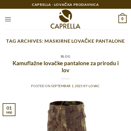
Preskoči
CAPRELLA - LOVAČKA PRODAVNICA
na
sadržaj
0
TAG ARCHIVES:
MASKIRNE LOVAČKE PANTALONE
BLOG
Kamuflažne lovačke pantalone za prirodu i
lov
POSTED ON
SEPTEMBAR 1, 2025
BY
LOVAC
01
sep