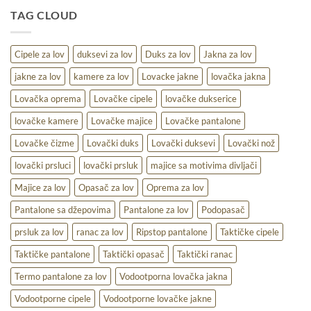
udobnost,
TAG CLOUD
toplina
i
praktičnost
na
Cipele za lov
duksevi za lov
Duks za lov
Jakna za lov
terenu
jakne za lov
kamere za lov
Lovacke jakne
lovačka jakna
Lovačka oprema
Lovačke cipele
lovačke dukserice
lovačke kamere
Lovačke majice
Lovačke pantalone
Lovačke čizme
Lovački duks
Lovački duksevi
Lovački nož
lovački prsluci
lovački prsluk
majice sa motivima divljači
Majice za lov
Opasač za lov
Oprema za lov
Pantalone sa džepovima
Pantalone za lov
Podopasač
prsluk za lov
ranac za lov
Ripstop pantalone
Taktičke cipele
Taktičke pantalone
Taktički opasač
Taktički ranac
Termo pantalone za lov
Vodootporna lovačka jakna
Vodootporne cipele
Vodootporne lovačke jakne