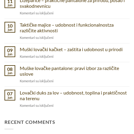
Dzeparice – praktične pantalone za prirodu, posao i
11
jun
svakodnevnicu
na
Komentari su isključeni
Dzeparice
–
Taktičke majice – udobnost i funkcionalnostza
10
praktične
jun
različite aktivnosti
pantalone
na
Komentari su isključeni
za
Taktičke
prirodu,
majice
Muški lovački kačket – zaštita i udobnost u prirodi
posao
09
–
i
jun
na
Komentari su isključeni
udobnost
svakodnevnicu
Muški
i
lovački
Muške lovačke pantalone: pravi izbor za različite
funkcionalnostza
08
kačket
jun
uslove
različite
–
aktivnosti
na
Komentari su isključeni
zaštita
Muške
i
lovačke
Lovački duks za lov – udobnost, toplina i praktičnost
udobnost
07
pantalone:
u
jun
na terenu
pravi
prirodi
na
Komentari su isključeni
izbor
Lovački
za
duks
različite
za
RECENT COMMENTS
uslove
lov
–