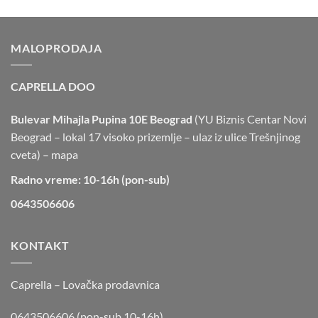
MALOPRODAJA
CAPRELLA DOO
Bulevar Mihajla Pupina 10E Beograd
(YU Biznis Centar Novi
Beograd – lokal 17 visoko prizemlje – ulaz iz ulice Trešnjinog
cveta) –
mapa
Radno vreme: 10-16h (pon-sub)
0643506606
KONTAKT
Caprella – Lovačka prodavnica
0643506606 (pon-sub 10-16h)