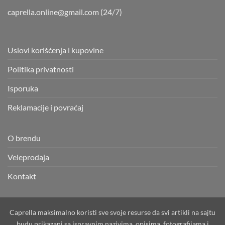
caprella.online@gmail.com
(24/7)
Uslovi korišćenja i kupovine
Politika privatnosti
Isporuka
Reklamacije i povraćaj
O brendu
Veleprodaja
Kontakt
Caprella maksimalno koristi sve svoje resurse da svi artikli na sajtu
budu prikazani sa ispravnim nazivima, opisima, fotografijama i