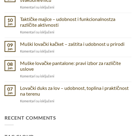
na
Komentari su isključeni
Dzeparice
–
Taktičke majice – udobnost i funkcionalnostza
10
praktične
jun
različite aktivnosti
pantalone
na
Komentari su isključeni
za
Taktičke
prirodu,
majice
Muški lovački kačket – zaštita i udobnost u prirodi
posao
09
–
i
jun
na
Komentari su isključeni
udobnost
svakodnevnicu
Muški
i
lovački
Muške lovačke pantalone: pravi izbor za različite
funkcionalnostza
08
kačket
jun
uslove
različite
–
aktivnosti
na
Komentari su isključeni
zaštita
Muške
i
lovačke
Lovački duks za lov – udobnost, toplina i praktičnost
udobnost
07
pantalone:
u
jun
na terenu
pravi
prirodi
na
Komentari su isključeni
izbor
Lovački
za
duks
različite
za
RECENT COMMENTS
uslove
lov
–
udobnost,