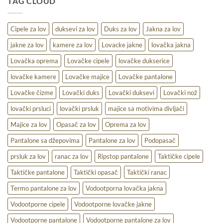
TAG CLOUD
toplina
i
praktičnost
na
Cipele za lov
duksevi za lov
Duks za lov
Jakna za lov
terenu
jakne za lov
kamere za lov
Lovacke jakne
lovačka jakna
Lovačka oprema
Lovačke cipele
lovačke dukserice
lovačke kamere
Lovačke majice
Lovačke pantalone
Lovačke čizme
Lovački duks
Lovački duksevi
Lovački nož
lovački prsluci
lovački prsluk
majice sa motivima divljači
Majice za lov
Opasač za lov
Oprema za lov
Pantalone sa džepovima
Pantalone za lov
Podopasač
prsluk za lov
ranac za lov
Ripstop pantalone
Taktičke cipele
Taktičke pantalone
Taktički opasač
Taktički ranac
Termo pantalone za lov
Vodootporna lovačka jakna
Vodootporne cipele
Vodootporne lovačke jakne
Vodootporne pantalone
Vodootporne pantalone za lov