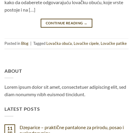
kako da odaberete odgovarajuću lovačku obuću, koje vrste
postoje i na […]
CONTINUE READING
→
Posted in
Blog
|
Tagged
Lovačka obuća
,
Lovačke cipele
,
Lovačke patike
ABOUT
Lorem ipsum dolor sit amet, consectetuer adipiscing elit, sed
diam nonummy nibh euismod tincidunt.
LATEST POSTS
Dzeparice – praktične pantalone za prirodu, posao i
11
jun
svakodnevnicu