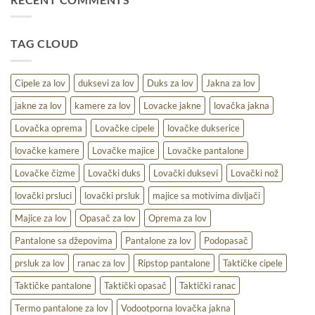
lov
–
udobnost,
TAG CLOUD
toplina
i
praktičnost
na
Cipele za lov
duksevi za lov
Duks za lov
Jakna za lov
terenu
jakne za lov
kamere za lov
Lovacke jakne
lovačka jakna
Lovačka oprema
Lovačke cipele
lovačke dukserice
lovačke kamere
Lovačke majice
Lovačke pantalone
Lovačke čizme
Lovački duks
Lovački duksevi
Lovački nož
lovački prsluci
lovački prsluk
majice sa motivima divljači
Majice za lov
Opasač za lov
Oprema za lov
Pantalone sa džepovima
Pantalone za lov
Podopasač
prsluk za lov
ranac za lov
Ripstop pantalone
Taktičke cipele
Taktičke pantalone
Taktički opasač
Taktički ranac
Termo pantalone za lov
Vodootporna lovačka jakna