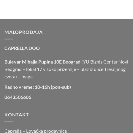
MALOPRODAJA
CAPRELLA DOO
Bulevar Mihajla Pupina 10E Beograd
(YU Biznis Centar Novi
Beograd – lokal 17 visoko prizemlje – ulaz iz ulice Trešnjinog
cveta) –
mapa
Radno vreme: 10-16h (pon-sub)
0643506606
KONTAKT
Caprella – Lovačka prodavnica