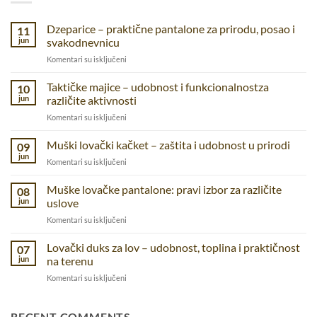
Dzeparice – praktične pantalone za prirodu, posao i
11
jun
svakodnevnicu
na
Komentari su isključeni
Dzeparice
–
Taktičke majice – udobnost i funkcionalnostza
10
praktične
jun
različite aktivnosti
pantalone
na
Komentari su isključeni
za
Taktičke
prirodu,
majice
Muški lovački kačket – zaštita i udobnost u prirodi
posao
09
–
i
jun
na
Komentari su isključeni
udobnost
svakodnevnicu
Muški
i
lovački
Muške lovačke pantalone: pravi izbor za različite
funkcionalnostza
08
kačket
jun
uslove
različite
–
aktivnosti
na
Komentari su isključeni
zaštita
Muške
i
lovačke
Lovački duks za lov – udobnost, toplina i praktičnost
udobnost
07
pantalone:
u
jun
na terenu
pravi
prirodi
na
Komentari su isključeni
izbor
Lovački
za
duks
različite
za
RECENT COMMENTS
uslove