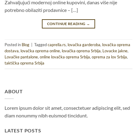
Zahvaljujući modernoj online kupovini, danas više nije
potrebno obilaziti prodavnice – […]
CONTINUE READING
→
Posted in
Blog
|
Tagged
caprella.rs
,
lovačka garderoba
,
lovačka oprema
dostava
,
lovačka oprema online
,
lovačka oprema Srbija
,
Lovacke jakne
,
Lovačke pantalone
,
online lovačka oprema Srbija
,
oprema za lov Srbija
,
taktička oprema Srbija
ABOUT
Lorem ipsum dolor sit amet, consectetuer adipiscing elit, sed
diam nonummy nibh euismod tincidunt.
LATEST POSTS