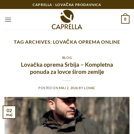
Preskoči
CAPRELLA - LOVAČKA PRODAVNICA
na
sadržaj
0
TAG ARCHIVES:
LOVAČKA OPREMA ONLINE
BLOG
Lovačka oprema Srbija – Kompletna
ponuda za lovce širom zemlje
POSTED ON
MAJ 2, 2026
BY
LOVAC
02
maj