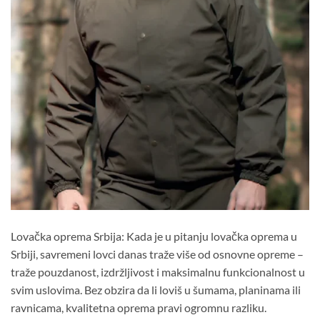
Lovačka oprema Srbija: Kada je u pitanju lovačka oprema u
Srbiji, savremeni lovci danas traže više od osnovne opreme –
traže pouzdanost, izdržljivost i maksimalnu funkcionalnost u
svim uslovima. Bez obzira da li loviš u šumama, planinama ili
ravnicama, kvalitetna oprema pravi ogromnu razliku.