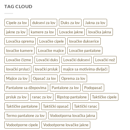
udobnost,
TAG CLOUD
toplina
i
praktičnost
na
Cipele za lov
duksevi za lov
Duks za lov
Jakna za lov
terenu
jakne za lov
kamere za lov
Lovacke jakne
lovačka jakna
Lovačka oprema
Lovačke cipele
lovačke dukserice
lovačke kamere
Lovačke majice
Lovačke pantalone
Lovačke čizme
Lovački duks
Lovački duksevi
Lovački nož
lovački prsluci
lovački prsluk
majice sa motivima divljači
Majice za lov
Opasač za lov
Oprema za lov
Pantalone sa džepovima
Pantalone za lov
Podopasač
prsluk za lov
ranac za lov
Ripstop pantalone
Taktičke cipele
Taktičke pantalone
Taktički opasač
Taktički ranac
Termo pantalone za lov
Vodootporna lovačka jakna
Vodootporne cipele
Vodootporne lovačke jakne