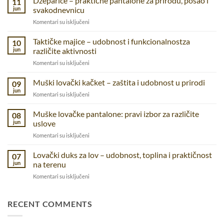
Dzeparice – praktične pantalone za prirodu, posao i
11
jun
svakodnevnicu
na
Komentari su isključeni
Dzeparice
–
Taktičke majice – udobnost i funkcionalnostza
10
praktične
jun
različite aktivnosti
pantalone
na
Komentari su isključeni
za
Taktičke
prirodu,
majice
Muški lovački kačket – zaštita i udobnost u prirodi
posao
09
–
i
jun
na
Komentari su isključeni
udobnost
svakodnevnicu
Muški
i
lovački
Muške lovačke pantalone: pravi izbor za različite
funkcionalnostza
08
kačket
jun
uslove
različite
–
aktivnosti
na
Komentari su isključeni
zaštita
Muške
i
lovačke
Lovački duks za lov – udobnost, toplina i praktičnost
udobnost
07
pantalone:
u
jun
na terenu
pravi
prirodi
na
Komentari su isključeni
izbor
Lovački
za
duks
različite
za
RECENT COMMENTS
uslove
lov
–