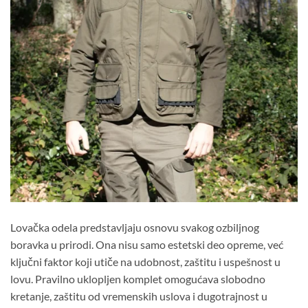
Lovačka odela predstavljaju osnovu svakog ozbiljnog
boravka u prirodi. Ona nisu samo estetski deo opreme, već
ključni faktor koji utiče na udobnost, zaštitu i uspešnost u
lovu. Pravilno uklopljen komplet omogućava slobodno
kretanje, zaštitu od vremenskih uslova i dugotrajnost u