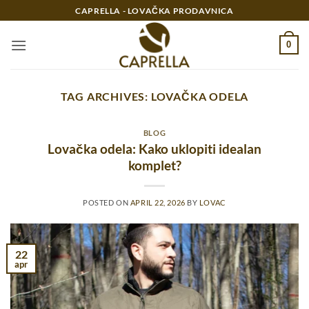
Preskoči
CAPRELLA - LOVAČKA PRODAVNICA
na
sadržaj
0
TAG ARCHIVES:
LOVAČKA ODELA
BLOG
Lovačka odela: Kako uklopiti idealan
komplet?
POSTED ON
APRIL 22, 2026
BY
LOVAC
22
apr