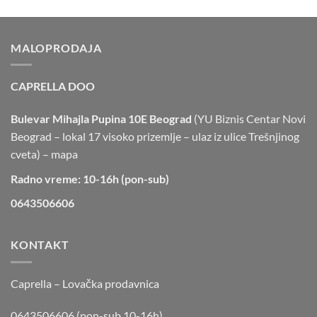
MALOPRODAJA
CAPRELLA DOO
Bulevar Mihajla Pupina 10E Beograd
(YU Biznis Centar Novi
Beograd – lokal 17 visoko prizemlje – ulaz iz ulice Trešnjinog
cveta) –
mapa
Radno vreme: 10-16h (pon-sub)
0643506606
KONTAKT
Caprella – Lovačka prodavnica
0643506606 (pon-sub 10-16h)