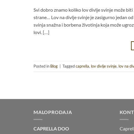
Svi dobro znamo koliko lov divlje svinje može bit
strane… Lov na divlje svinje je zasigurno jedan od n
svinja snažna i borbena životinja koja može ugroz
lovi. […]
Posted in
Blog
|
Tagged
caprella
,
lov divlje svinje
,
lov na div
MALOPRODAJA
KONT
CAPRELLA DOO
Caprel