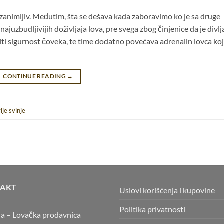
i zanimljiv. Međutim, šta se dešava kada zaboravimo ko je sa druge
ajuzbudljivijih doživljaja lova, pre svega zbog činjenice da je divlj
iti sigurnost čoveka, te time dodatno povećava adrenalin lovca koji
CONTINUE READING
→
lje svinje
AKT
Uslovi korišćenja i kupovine
Politika privatnosti
la – Lovačka prodavnica