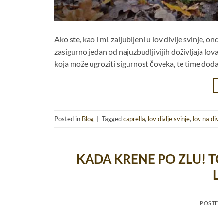
Ako ste, kao i mi, zaljubljeni u lov divlje svinje, o
zasigurno jedan od najuzbudljivijih doživljaja lova
koja može ugroziti sigurnost čoveka, te time dodat
Posted in
Blog
|
Tagged
caprella
,
lov divlje svinje
,
lov na div
KADA KRENE PO ZLU! T
POST