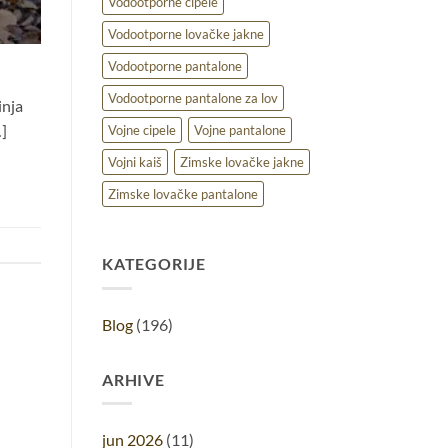
Vodootporne cipele
Vodootporne lovačke jakne
Vodootporne pantalone
Vodootporne pantalone za lov
inja
…]
Vojne cipele
Vojne pantalone
Vojni kaiš
Zimske lovačke jakne
Zimske lovačke pantalone
KATEGORIJE
Blog
(196)
ARHIVE
jun 2026
(11)