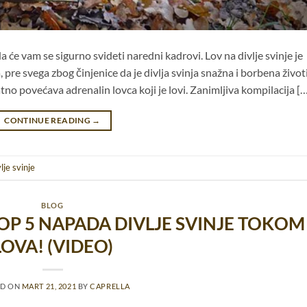
nda će vam se sigurno svideti naredni kadrovi. Lov na divlje svinje je
, pre svega zbog činjenice da je divlja svinja snažna i borbena život
no povećava adrenalin lovca koji je lovi. Zanimljiva kompilacija [
CONTINUE READING
→
lje svinje
BLOG
OP 5 NAPADA DIVLJE SVINJE TOKOM
LOVA! (VIDEO)
ED ON
MART 21, 2021
BY
CAPRELLA