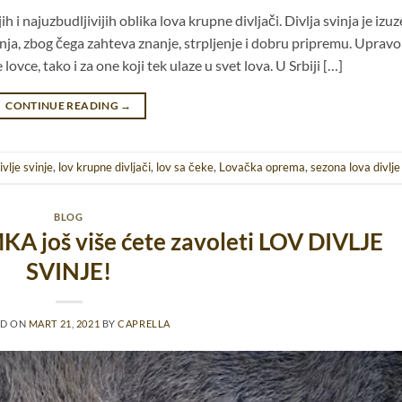
jih i najuzbudljivijih oblika lova krupne divljači. Divlja svinja je izu
tinja, zbog čega zahteva znanje, strpljenje i dobru pripremu. Upravo
lovce, tako i za one koji tek ulaze u svet lova. U Srbiji […]
CONTINUE READING
→
ivlje svinje
,
lov krupne divljači
,
lov sa čeke
,
Lovačka oprema
,
sezona lova divlje
BLOG
A još više ćete zavoleti LOV DIVLJE
SVINJE!
ED ON
MART 21, 2021
BY
CAPRELLA