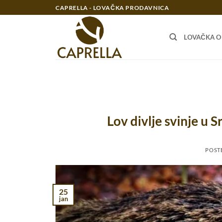
Preskoči
CAPRELLA - LOVAČKA PRODAVNICA
na
sadržaj
LOVAČKA 
Lov divlje svinje u S
POST
25
jan