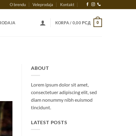
O brendu
Veleprodaja
Kontakt
0
RODAJA
KORPA /
0,00
РСД
ABOUT
Lorem ipsum dolor sit amet,
consectetuer adipiscing elit, sed
diam nonummy nibh euismod
tincidunt.
LATEST POSTS