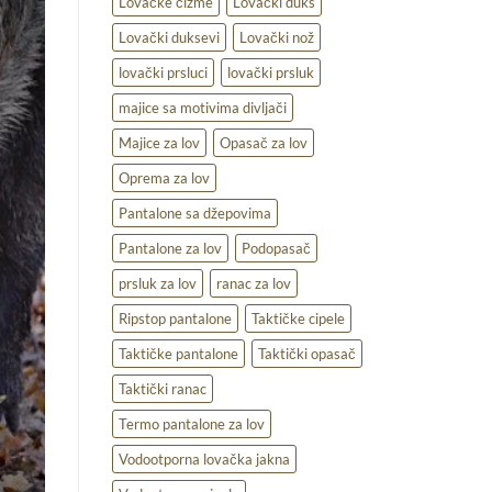
Lovačke čizme
Lovački duks
Lovački duksevi
Lovački nož
lovački prsluci
lovački prsluk
majice sa motivima divljači
Majice za lov
Opasač za lov
Oprema za lov
Pantalone sa džepovima
Pantalone za lov
Podopasač
prsluk za lov
ranac za lov
Ripstop pantalone
Taktičke cipele
Taktičke pantalone
Taktički opasač
Taktički ranac
Termo pantalone za lov
Vodootporna lovačka jakna