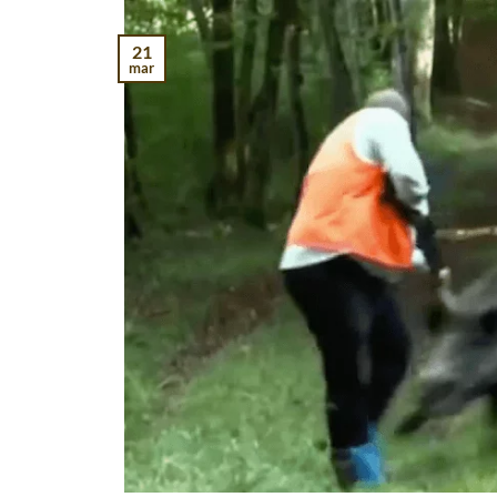
21
mar