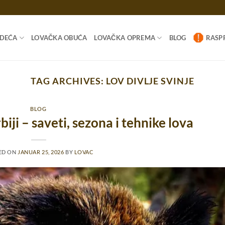
ODEĆA
LOVAČKA OBUĆA
LOVAČKA OPREMA
BLOG
RASP
TAG ARCHIVES:
LOV DIVLJE SVINJE
BLOG
rbiji – saveti, sezona i tehnike lova
ED ON
JANUAR 25, 2026
BY
LOVAC