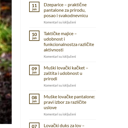
Dzeparice – praktične
11
jun
pantalone za prirodu,
posao i svakodnevnicu
na
Komentari su isključeni
Dzeparice
–
Taktičke majice –
10
praktične
jun
udobnost i
pantalone
funkcionalnostza različite
za
aktivnosti
prirodu,
posao
na
Komentari su isključeni
i
Taktičke
svakodnevnicu
majice
Muški lovački kačket –
09
–
jun
zaštita i udobnost u
udobnost
prirodi
i
na
Komentari su isključeni
funkcionalnostza
Muški
različite
lovački
aktivnosti
Muške lovačke pantalone:
08
kačket
jun
pravi izbor za različite
–
uslove
zaštita
na
Komentari su isključeni
i
Muške
udobnost
lovačke
u
Lovački duks za lov –
07