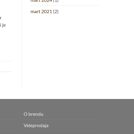
mart 2021
(2)
a
 je
O brendu
Veleprodaja