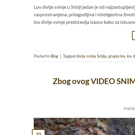
Lov divlje svinje u Srbiji jedan je od najzastupljeni
rasprostranjena, prilagodljiva i inteligentna živo
lov divlje svinje predstavlja izazov kako za iskusne 
Posted in
Blog
|
Tagged
divlja svinja Srbija
,
grupni lov
,
lov d
Zbog ovog VIDEO SNIMK
POST
21