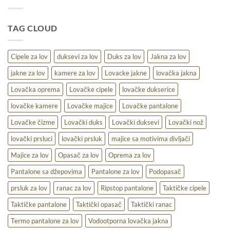
lov
–
udobnost,
TAG CLOUD
toplina
i
praktičnost
na
Cipele za lov
duksevi za lov
Duks za lov
Jakna za lov
terenu
jakne za lov
kamere za lov
Lovacke jakne
lovačka jakna
Lovačka oprema
Lovačke cipele
lovačke dukserice
lovačke kamere
Lovačke majice
Lovačke pantalone
Lovačke čizme
Lovački duks
Lovački duksevi
Lovački nož
lovački prsluci
lovački prsluk
majice sa motivima divljači
Majice za lov
Opasač za lov
Oprema za lov
Pantalone sa džepovima
Pantalone za lov
Podopasač
prsluk za lov
ranac za lov
Ripstop pantalone
Taktičke cipele
Taktičke pantalone
Taktički opasač
Taktički ranac
Termo pantalone za lov
Vodootporna lovačka jakna