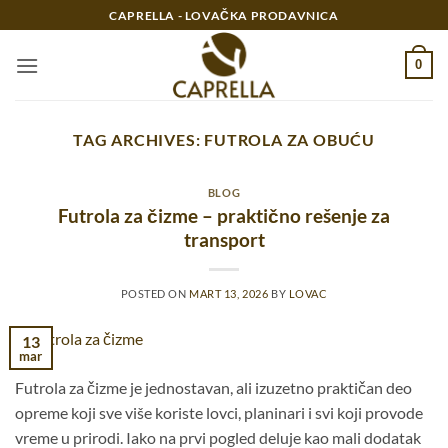
Preskoči
CAPRELLA - LOVAČKA PRODAVNICA
na
sadržaj
0
TAG ARCHIVES:
FUTROLA ZA OBUĆU
BLOG
Futrola za čizme – praktično rešenje za
transport
POSTED ON
MART 13, 2026
BY
LOVAC
13
mar
Futrola za čizme je jednostavan, ali izuzetno praktičan deo
opreme koji sve više koriste lovci, planinari i svi koji provode
vreme u prirodi. Iako na prvi pogled deluje kao mali dodatak