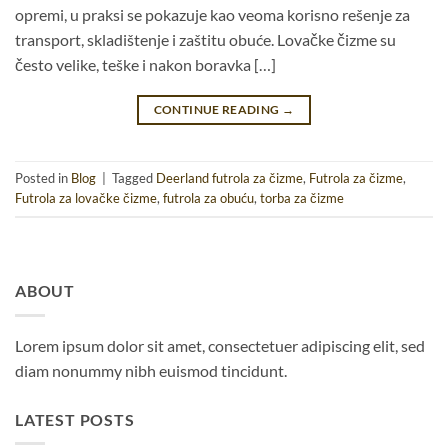
opremi, u praksi se pokazuje kao veoma korisno rešenje za
transport, skladištenje i zaštitu obuće. Lovačke čizme su
često velike, teške i nakon boravka […]
CONTINUE READING
→
Posted in
Blog
|
Tagged
Deerland futrola za čizme
,
Futrola za čizme
,
Futrola za lovačke čizme
,
futrola za obuću
,
torba za čizme
ABOUT
Lorem ipsum dolor sit amet, consectetuer adipiscing elit, sed
diam nonummy nibh euismod tincidunt.
LATEST POSTS