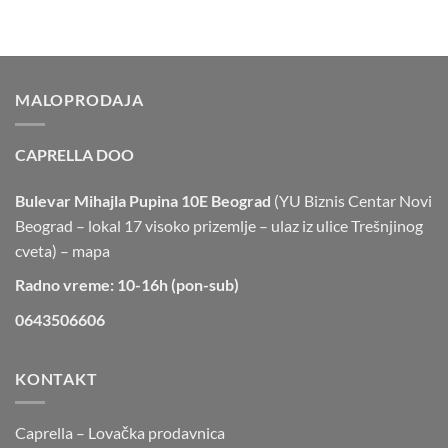
MALOPRODAJA
CAPRELLA DOO
Bulevar Mihajla Pupina 10E Beograd
(YU Biznis Centar Novi
Beograd – lokal 17 visoko prizemlje – ulaz iz ulice Trešnjinog
cveta) –
mapa
Radno vreme: 10-16h (pon-sub)
0643506606
KONTAKT
Caprella – Lovačka prodavnica