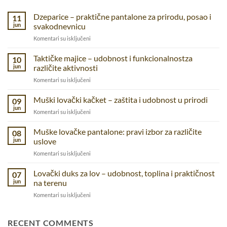
Dzeparice – praktične pantalone za prirodu, posao i
11
jun
svakodnevnicu
na
Komentari su isključeni
Dzeparice
–
Taktičke majice – udobnost i funkcionalnostza
10
praktične
jun
različite aktivnosti
pantalone
na
Komentari su isključeni
za
Taktičke
prirodu,
majice
Muški lovački kačket – zaštita i udobnost u prirodi
posao
09
–
i
jun
na
Komentari su isključeni
udobnost
svakodnevnicu
Muški
i
lovački
Muške lovačke pantalone: pravi izbor za različite
funkcionalnostza
08
kačket
jun
uslove
različite
–
aktivnosti
na
Komentari su isključeni
zaštita
Muške
i
lovačke
Lovački duks za lov – udobnost, toplina i praktičnost
udobnost
07
pantalone:
u
jun
na terenu
pravi
prirodi
na
Komentari su isključeni
izbor
Lovački
za
duks
različite
za
RECENT COMMENTS
uslove