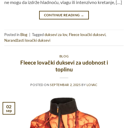
ne mogu da izdrže hladnoću, vlagu ili intenzivno kretanje, […]
CONTINUE READING
→
Posted in
Blog
|
Tagged
duksevi za lov
,
Fleece lovački duksevi
,
Narandžasti lovački duksevi
BLOG
Fleece lovački duksevi za udobnost i
toplinu
POSTED ON
SEPTEMBAR 2, 2025
BY
LOVAC
02
sep