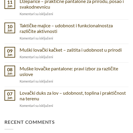
Dzeparice – praktične pantalone za prirodu, posao i
11
jun
svakodnevnicu
na
Komentari su isključeni
Dzeparice
–
Taktičke majice – udobnost i funkcionalnostza
10
praktične
jun
različite aktivnosti
pantalone
na
Komentari su isključeni
za
Taktičke
prirodu,
majice
Muški lovački kačket – zaštita i udobnost u prirodi
posao
09
–
i
jun
na
Komentari su isključeni
udobnost
svakodnevnicu
Muški
i
lovački
Muške lovačke pantalone: pravi izbor za različite
funkcionalnostza
08
kačket
jun
uslove
različite
–
aktivnosti
na
Komentari su isključeni
zaštita
Muške
i
lovačke
Lovački duks za lov – udobnost, toplina i praktičnost
udobnost
07
pantalone:
u
jun
na terenu
pravi
prirodi
na
Komentari su isključeni
izbor
Lovački
za
duks
različite
za
RECENT COMMENTS
uslove
lov
–