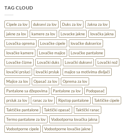
udobnost,
TAG CLOUD
toplina
i
praktičnost
na
Cipele za lov
duksevi za lov
Duks za lov
Jakna za lov
terenu
jakne za lov
kamere za lov
Lovacke jakne
lovačka jakna
Lovačka oprema
Lovačke cipele
lovačke dukserice
lovačke kamere
Lovačke majice
Lovačke pantalone
Lovačke čizme
Lovački duks
Lovački duksevi
Lovački nož
lovački prsluci
lovački prsluk
majice sa motivima divljači
Majice za lov
Opasač za lov
Oprema za lov
Pantalone sa džepovima
Pantalone za lov
Podopasač
prsluk za lov
ranac za lov
Ripstop pantalone
Taktičke cipele
Taktičke pantalone
Taktički opasač
Taktički ranac
Termo pantalone za lov
Vodootporna lovačka jakna
Vodootporne cipele
Vodootporne lovačke jakne