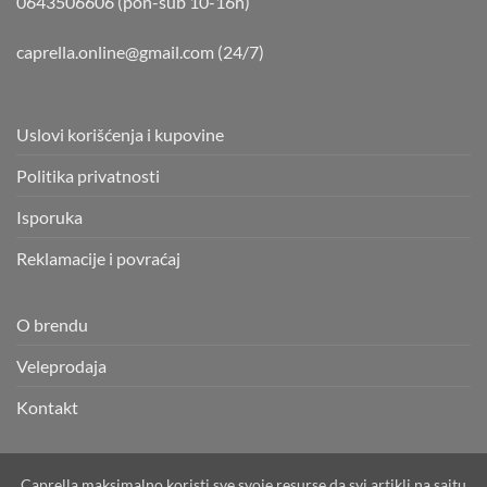
0643506606 (pon-sub 10-16h)
caprella.online@gmail.com
(24/7)
Uslovi korišćenja i kupovine
Politika privatnosti
Isporuka
Reklamacije i povraćaj
O brendu
Veleprodaja
Kontakt
Caprella maksimalno koristi sve svoje resurse da svi artikli na sajtu