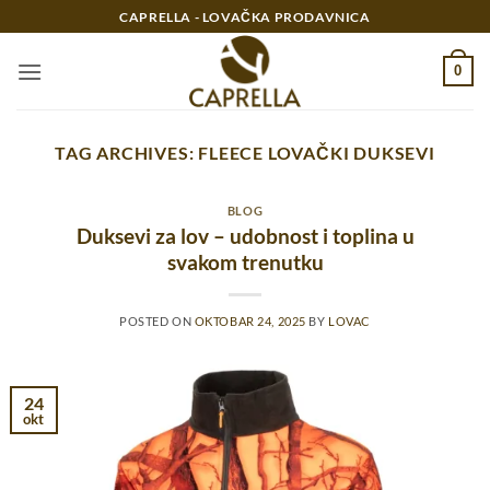
Preskoči
CAPRELLA - LOVAČKA PRODAVNICA
na
sadržaj
0
TAG ARCHIVES:
FLEECE LOVAČKI DUKSEVI
BLOG
Duksevi za lov – udobnost i toplina u
svakom trenutku
POSTED ON
OKTOBAR 24, 2025
BY
LOVAC
24
okt