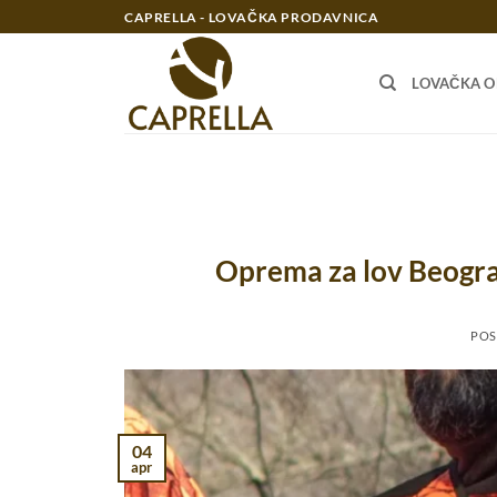
Preskoči
CAPRELLA - LOVAČKA PRODAVNICA
na
sadržaj
LOVAČKA 
Oprema za lov Beograd
POS
04
apr