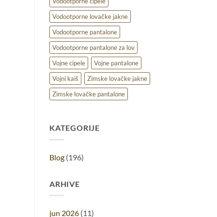
Vodootporne cipele
Vodootporne lovačke jakne
Vodootporne pantalone
Vodootporne pantalone za lov
Vojne cipele
Vojne pantalone
Vojni kaiš
Zimske lovačke jakne
Zimske lovačke pantalone
KATEGORIJE
Blog
(196)
ARHIVE
jun 2026
(11)