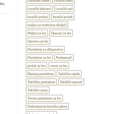
Lovačke čizme
Lovački duks
lov
,
Lovački duksevi
Lovački nož
lovački prsluci
lovački prsluk
majice sa motivima divljači
Majice za lov
Opasač za lov
Oprema za lov
Pantalone sa džepovima
Pantalone za lov
Podopasač
prsluk za lov
ranac za lov
Ripstop pantalone
Taktičke cipele
Taktičke pantalone
Taktički opasač
Taktički ranac
Termo pantalone za lov
Vodootporna lovačka jakna