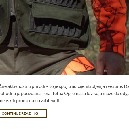
aktivnosti u prirodi – to je spoj tradicije, strpljenja i veštine. Da
eophodna je pouzdana i kvalitetna Oprema za lov koja može da odg
remenskih promena do zahtevnih […]
CONTINUE READING
→