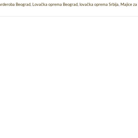
arderoba Beograd
,
Lovačka oprema Beograd
,
lovačka oprema Srbija
,
Majice za 