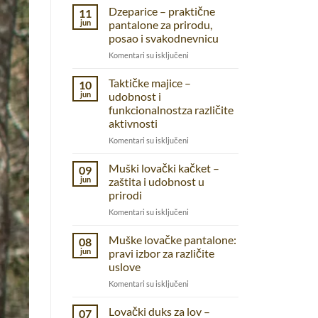
Dzeparice – praktične
11
jun
pantalone za prirodu,
posao i svakodnevnicu
na
Komentari su isključeni
Dzeparice
–
Taktičke majice –
10
praktične
jun
udobnost i
pantalone
funkcionalnostza različite
za
aktivnosti
prirodu,
posao
na
Komentari su isključeni
i
Taktičke
svakodnevnicu
majice
Muški lovački kačket –
09
–
jun
zaštita i udobnost u
udobnost
prirodi
i
na
Komentari su isključeni
funkcionalnostza
Muški
različite
lovački
aktivnosti
Muške lovačke pantalone:
08
kačket
jun
pravi izbor za različite
–
uslove
zaštita
na
Komentari su isključeni
i
Muške
udobnost
lovačke
u
Lovački duks za lov –
07