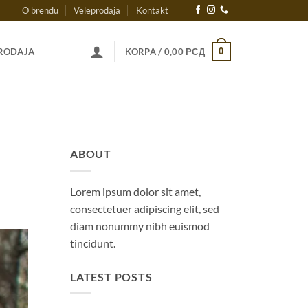
O brendu
Veleprodaja
Kontakt
0
RODAJA
KORPA /
0,00
РСД
ABOUT
Lorem ipsum dolor sit amet,
consectetuer adipiscing elit, sed
diam nonummy nibh euismod
tincidunt.
LATEST POSTS