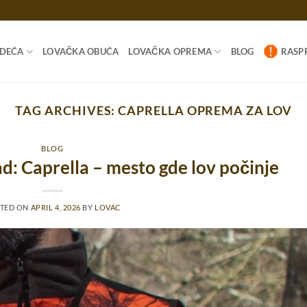
ODEĆA
LOVAČKA OBUĆA
LOVAČKA OPREMA
BLOG
RASP
TAG ARCHIVES:
CAPRELLA OPREMA ZA LOV
BLOG
: Caprella – mesto gde lov počinje
TED ON
APRIL 4, 2026
BY
LOVAC