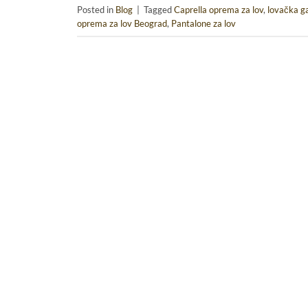
Posted in
Blog
|
Tagged
Caprella oprema za lov
,
lovačka g
oprema za lov Beograd
,
Pantalone za lov