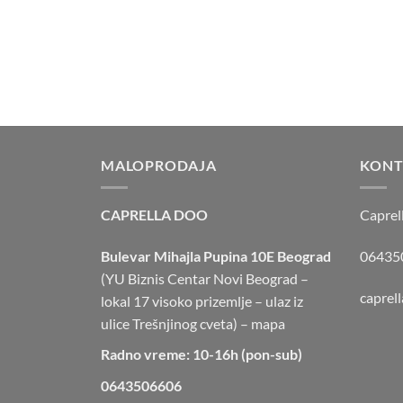
MALOPRODAJA
KONT
CAPRELLA DOO
Caprel
Bulevar Mihajla Pupina 10E Beograd
064350
(YU Biznis Centar Novi Beograd –
caprel
lokal 17 visoko prizemlje – ulaz iz
ulice Trešnjinog cveta) –
mapa
Radno vreme: 10-16h (pon-sub)
0643506606