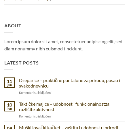
ABOUT
Lorem ipsum dolor sit amet, consectetuer adipiscing elit, sed
diam nonummy nibh euismod tincidunt.
LATEST POSTS
Dzeparice – praktične pantalone za prirodu, posao i
11
jun
svakodnevnicu
na
Komentari su isključeni
Dzeparice
–
Taktičke majice – udobnost i funkcionalnostza
10
praktične
jun
različite aktivnosti
pantalone
na
Komentari su isključeni
za
Taktičke
prirodu,
majice
Muški lovački kačket – zaštita i udobnost u prirodi
posao
09