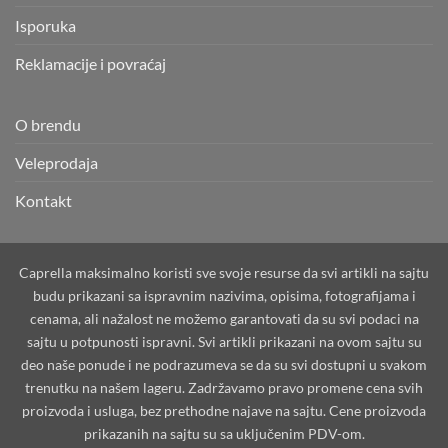
Isporuka
Reklamacije i povraćaj
O brendu
Veleprodaja
Kontakt
Caprella maksimalno koristi sve svoje resurse da svi artikli na sajtu
budu prikazani sa ispravnim nazivima, opisima, fotografijama i
cenama, ali nažalost ne možemo garantovati da su svi podaci na
sajtu u potpunosti ispravni. Svi artikli prikazani na ovom sajtu su
deo naše ponude i ne podrazumeva se da su svi dostupni u svakom
trenutku na našem lageru. Zadržavamo pravo promene cena svih
proizvoda i usluga, bez prethodne najave na sajtu. Cene proizvoda
prikazanih na sajtu su sa uključenim PDV-om.