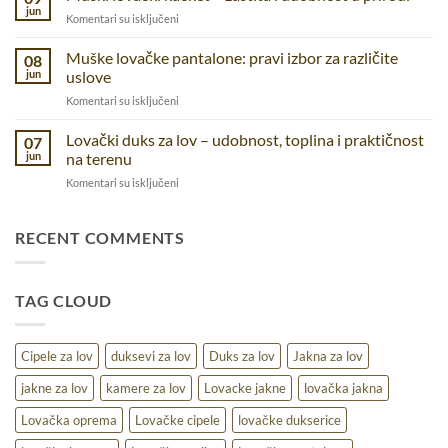
–
i
jun
na
Komentari su isključeni
udobnost
svakodnevnicu
Muški
i
lovački
Muške lovačke pantalone: pravi izbor za različite
funkcionalnostza
08
kačket
jun
uslove
različite
–
aktivnosti
na
Komentari su isključeni
zaštita
Muške
i
lovačke
Lovački duks za lov – udobnost, toplina i praktičnost
udobnost
07
pantalone:
u
jun
na terenu
pravi
prirodi
na
Komentari su isključeni
izbor
Lovački
za
duks
različite
za
RECENT COMMENTS
uslove
lov
–
udobnost,
TAG CLOUD
toplina
i
praktičnost
na
Cipele za lov
duksevi za lov
Duks za lov
Jakna za lov
terenu
jakne za lov
kamere za lov
Lovacke jakne
lovačka jakna
Lovačka oprema
Lovačke cipele
lovačke dukserice