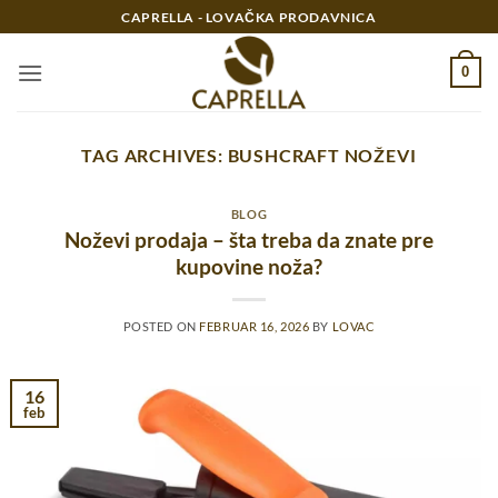
Preskoči
CAPRELLA - LOVAČKA PRODAVNICA
na
sadržaj
0
TAG ARCHIVES:
BUSHCRAFT NOŽEVI
BLOG
Noževi prodaja – šta treba da znate pre
kupovine noža?
POSTED ON
FEBRUAR 16, 2026
BY
LOVAC
16
feb