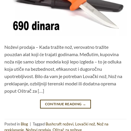
Noževi prodaja – Kada tražite nož, verovatno tražite
pouzdan alat koji će trajati godinama. Međutim, kupovina
noža nije samo izbor modela koji lepo izgleda – to je odluka
koja utiče na bezbednost, efikasnost i dugoročnu
upotrebljivost. Bilo da vam je potreban Lovački nož, Nož na
preklapanje, ozbiljniji terenski model ili dodatna oprema
poput Oštrač za […]
CONTINUE READING
→
Posted in
Blog
|
Tagged
Bushcraft noževi
,
Lovački nož
,
Nož na
preklapanje
,
Noževi prodaja
,
Oštrač za noževe