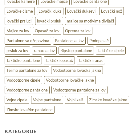
lovačke kamere
Lovačke majice
Lovačke pantalone
Lovačke čizme
Lovački duks
Lovački duksevi
Lovački nož
lovački prsluci
lovački prsluk
majice sa motivima divljači
Majice za lov
Opasač za lov
Oprema za lov
Pantalone sa džepovima
Pantalone za lov
Podopasač
prsluk za lov
ranac za lov
Ripstop pantalone
Taktičke cipele
Taktičke pantalone
Taktički opasač
Taktički ranac
Termo pantalone za lov
Vodootporna lovačka jakna
Vodootporne cipele
Vodootporne lovačke jakne
Vodootporne pantalone
Vodootporne pantalone za lov
Vojne cipele
Vojne pantalone
Vojni kaiš
Zimske lovačke jakne
Zimske lovačke pantalone
KATEGORIJE