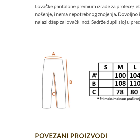
Lovačke pantalone premium izrade za proleće/leto
nošenje, i nema nepotrebnog znojenja. Dovoljno iz
nalazi džep za lovački nož. Sadrže dupli sloj u pre
POVEZANI PROIZVODI