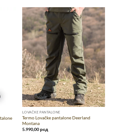
LOVAČKE PANTALONE
Termo Lovačke pantalone Deerland
ntalone
Montana
5.990,00
рсд