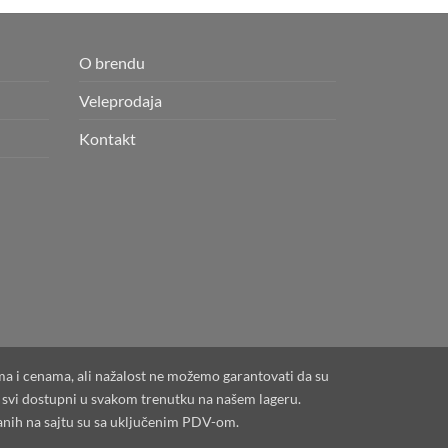
O brendu
Veleprodaja
Kontakt
ama i cenama, ali nažalost ne možemo garantovati da su
su svi dostupni u svakom trenutku na našem lageru.
anih na sajtu su sa uključenim PDV-om.