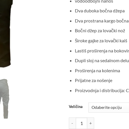
vodoodbojni nanos
Dva duboka bočna džepa
Dva prostrana kargo bočna
Bočni džep za lovački nož
Široke gajke za lovački kaiš
Lastiš proširenja na bokov
Dupli sloj na sedalnom delu
Proširenja na kolenima
Prijatne za nošenje
Proizvodnja i distribucij
Veličina
Deerland Louis classic light zelen