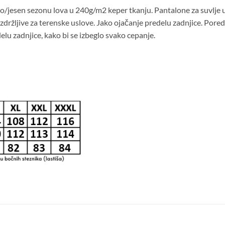
/jesen sezonu lova u 240g/m2 keper tkanju. Pantalone za suvlje us
držljive za terenske uslove. Jako ojačanje predelu zadnjice. Pore
delu zadnjice, kako bi se izbeglo svako cepanje.