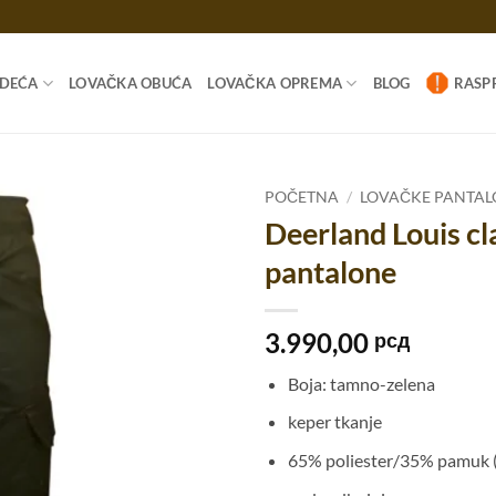
ODEĆA
LOVAČKA OBUĆA
LOVAČKA OPREMA
BLOG
RASP
POČETNA
/
LOVAČKE PANTAL
Deerland Louis cla
pantalone
3.990,00
рсд
Boja: tamno-zelena
keper tkanje
65% poliester/35% pamuk