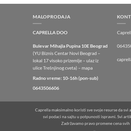
MALOPRODAJA
KONT
CAPRELLA DOO
Caprel
Bulevar Mihajla Pupina 10E Beograd
064350
(YU Biznis Centar Novi Beograd –
caprel
lokal 17 visoko prizemlje – ulaz iz
ulice Trešnjinog cveta) –
mapa
Radno vreme: 10-16h (pon-sub)
0643506606
Caprella maksimalno koristi sve svoje resurse da svi 
svi podaci na sajtu u potpunosti ispravni. Svi ar
Zadržavamo pravo promene cena svih pr