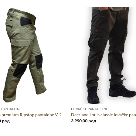
 PANTALONE
LOVAČKE PANTALONE
a premium Ripstop pantalone V-2
Deerland Louis classic lovačke pa
0
рсд
3.990,00
рсд