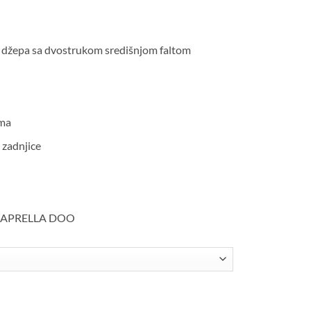
 džepa sa dvostrukom središnjom faltom
ima
 zadnjice
a: CAPRELLA DOO
e lovačke pantalone količina