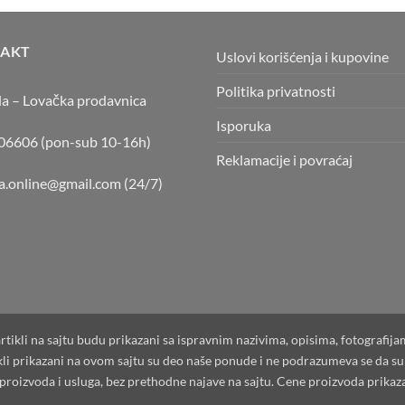
AKT
Uslovi korišćenja i kupovine
Politika privatnosti
la – Lovačka prodavnica
Isporuka
6606 (pon-sub 10-16h)
Reklamacije i povraćaj
la.online@gmail.com
(24/7)
artikli na sajtu budu prikazani sa ispravnim nazivima, opisima, fotografij
tikli prikazani na ovom sajtu su deo naše ponude i ne podrazumeva se da 
oizvoda i usluga, bez prethodne najave na sajtu. Cene proizvoda prikaz