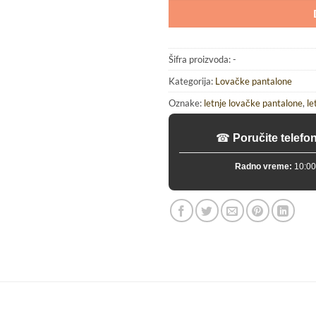
Šifra proizvoda:
-
Kategorija:
Lovačke pantalone
Oznake:
letnje lovačke pantalone
,
le
☎
Poručite telefo
Radno vreme:
10:00