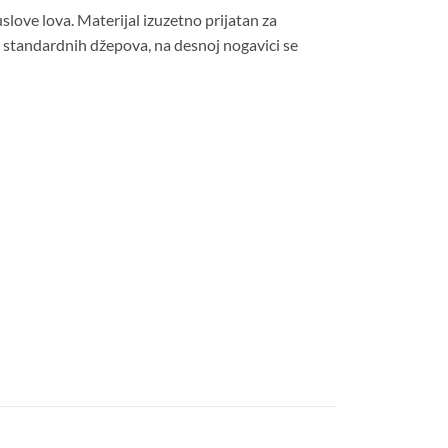
love lova. Materijal izuzetno prijatan za
d standardnih džepova, na desnoj nogavici se