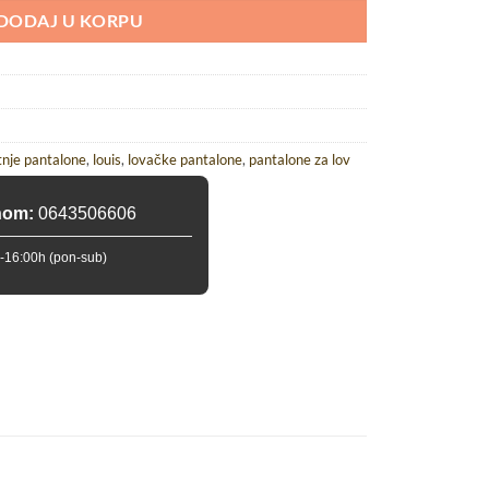
DODAJ U KORPU
tnje pantalone
,
louis
,
lovačke pantalone
,
pantalone za lov
nom:
0643506606
-16:00h (pon-sub)