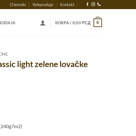
O brendu
Veleprodaja
Kontakt
0
RODAJA
KORPA /
0,00
РСД
ONE
ssic light zelene lovačke
 (240g7m2)