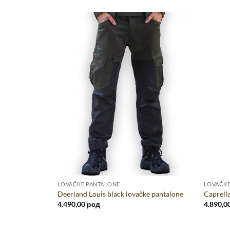
LOVAČKE PANTALONE
LOVAČKE
 Camo Orange
Deerland Louis black lovačke pantalone
Caprell
4.490,00
рсд
4.890,0