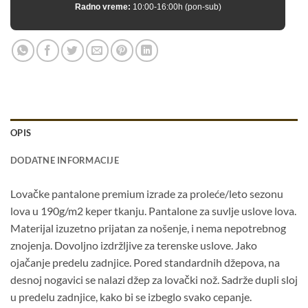
Radno vreme:
10:00-16:00h (pon-sub)
OPIS
DODATNE INFORMACIJE
Lovačke pantalone premium izrade za proleće/leto sezonu
lova u 190g/m2 keper tkanju. Pantalone za suvlje uslove lova.
Materijal izuzetno prijatan za nošenje, i nema nepotrebnog
znojenja. Dovoljno izdržljive za terenske uslove. Jako
ojačanje predelu zadnjice. Pored standardnih džepova, na
desnoj nogavici se nalazi džep za lovački nož. Sadrže dupli sloj
u predelu zadnjice, kako bi se izbeglo svako cepanje.