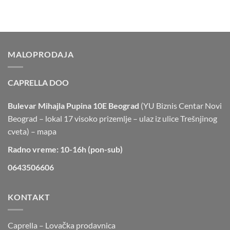
MALOPRODAJA
CAPRELLA DOO
Bulevar Mihajla Pupina 10E Beograd
(YU Biznis Centar Novi
Beograd – lokal 17 visoko prizemlje – ulaz iz ulice Trešnjinog
cveta) –
mapa
Radno vreme: 10-16h (pon-sub)
0643506606
KONTAKT
Caprella – Lovačka prodavnica