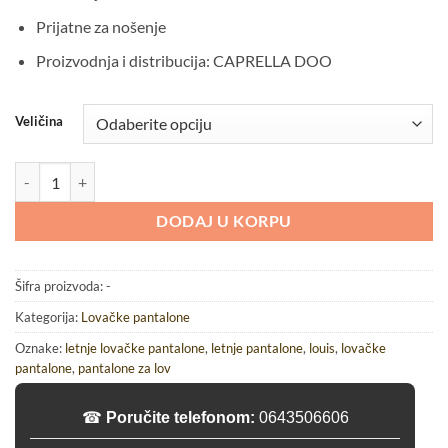
Prijatne za nošenje
Proizvodnja i distribucija: CAPRELLA DOO
Veličina
Deerland Louis classic light braon lovačke pantalone količina
DODAJ U KORPU
Šifra proizvoda:
-
Kategorija:
Lovačke pantalone
Oznake:
letnje lovačke pantalone
,
letnje pantalone
,
louis
,
lovačke
pantalone
,
pantalone za lov
☎
Poručite telefonom:
0643506606