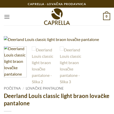
Preskoči
CAPRELLA - LOVAČKA PRODAVNICA
na
sadržaj
0
POČETNA
/
LOVAČKE PANTALONE
Deerland Louis classic light braon lovačke
pantalone