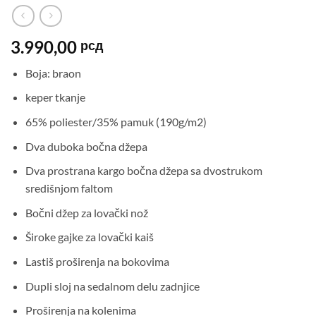
3.990,00
рсд
Boja: braon
keper tkanje
65% poliester/35% pamuk (190g/m2)
Dva duboka bočna džepa
Dva prostrana kargo bočna džepa sa dvostrukom
središnjom faltom
Bočni džep za lovački nož
Široke gajke za lovački kaiš
Lastiš proširenja na bokovima
Dupli sloj na sedalnom delu zadnjice
Proširenja na kolenima