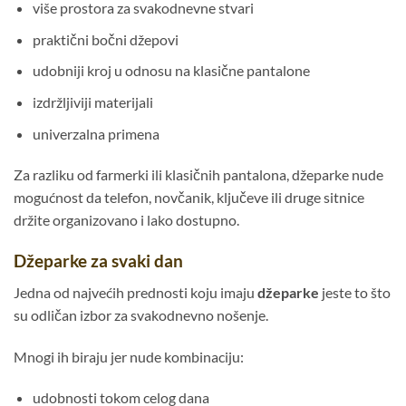
više prostora za svakodnevne stvari
praktični bočni džepovi
udobniji kroj u odnosu na klasične pantalone
izdržljiviji materijali
univerzalna primena
Za razliku od farmerki ili klasičnih pantalona, džeparke nude
mogućnost da telefon, novčanik, ključeve ili druge sitnice
držite organizovano i lako dostupno.
Džeparke za svaki dan
Jedna od najvećih prednosti koju imaju
džeparke
jeste to što
su odličan izbor za svakodnevno nošenje.
Mnogi ih biraju jer nude kombinaciju:
udobnosti tokom celog dana