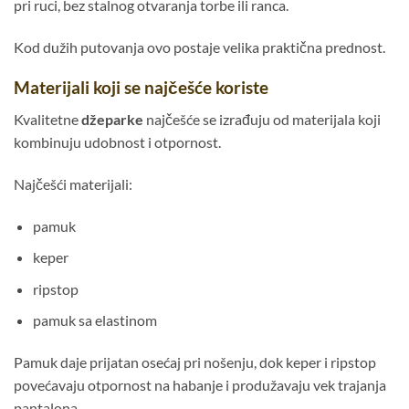
pri ruci, bez stalnog otvaranja torbe ili ranca.
Kod dužih putovanja ovo postaje velika praktična prednost.
Materijali koji se najčešće koriste
Kvalitetne
džeparke
najčešće se izrađuju od materijala koji
kombinuju udobnost i otpornost.
Najčešći materijali:
pamuk
keper
ripstop
pamuk sa elastinom
Pamuk daje prijatan osećaj pri nošenju, dok keper i ripstop
povećavaju otpornost na habanje i produžavaju vek trajanja
pantalona.