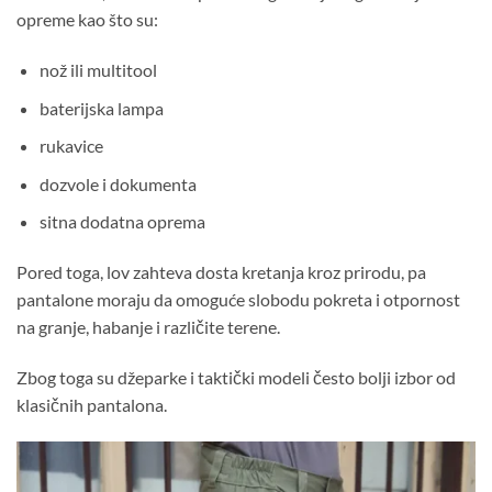
opreme kao što su:
nož ili multitool
baterijska lampa
rukavice
dozvole i dokumenta
sitna dodatna oprema
Pored toga, lov zahteva dosta kretanja kroz prirodu, pa
pantalone moraju da omoguće slobodu pokreta i otpornost
na granje, habanje i različite terene.
Zbog toga su džeparke i taktički modeli često bolji izbor od
klasičnih pantalona.