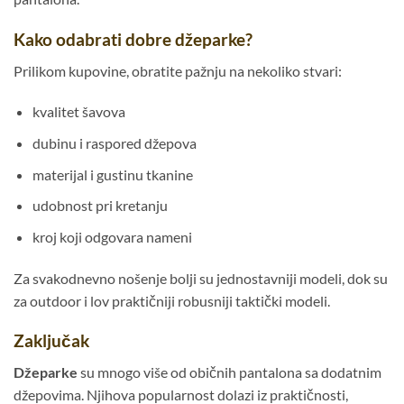
Kako odabrati dobre džeparke?
Prilikom kupovine, obratite pažnju na nekoliko stvari:
kvalitet šavova
dubinu i raspored džepova
materijal i gustinu tkanine
udobnost pri kretanju
kroj koji odgovara nameni
Za svakodnevno nošenje bolji su jednostavniji modeli, dok su
za outdoor i lov praktičniji robusniji taktički modeli.
Zaključak
Džeparke
su mnogo više od običnih pantalona sa dodatnim
džepovima. Njihova popularnost dolazi iz praktičnosti,