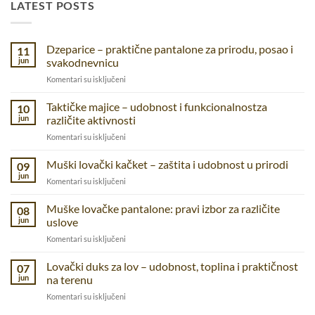
LATEST POSTS
Dzeparice – praktične pantalone za prirodu, posao i
11
jun
svakodnevnicu
na
Komentari su isključeni
Dzeparice
–
Taktičke majice – udobnost i funkcionalnostza
10
praktične
jun
različite aktivnosti
pantalone
na
Komentari su isključeni
za
Taktičke
prirodu,
majice
Muški lovački kačket – zaštita i udobnost u prirodi
posao
09
–
i
jun
na
Komentari su isključeni
udobnost
svakodnevnicu
Muški
i
lovački
Muške lovačke pantalone: pravi izbor za različite
funkcionalnostza
08
kačket
jun
uslove
različite
–
aktivnosti
na
Komentari su isključeni
zaštita
Muške
i
lovačke
Lovački duks za lov – udobnost, toplina i praktičnost
udobnost
07
pantalone:
u
jun
na terenu
pravi
prirodi
na
Komentari su isključeni
izbor
Lovački
za