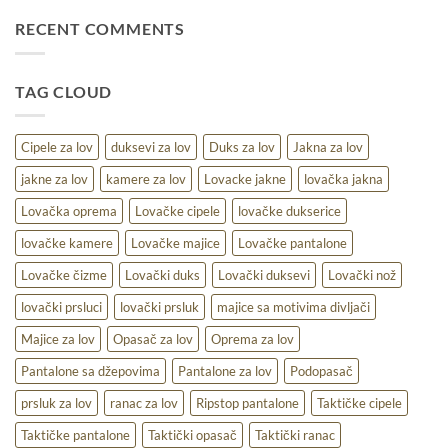
duks
različite
za
RECENT COMMENTS
uslove
lov
–
udobnost,
TAG CLOUD
toplina
i
praktičnost
na
Cipele za lov
duksevi za lov
Duks za lov
Jakna za lov
terenu
jakne za lov
kamere za lov
Lovacke jakne
lovačka jakna
Lovačka oprema
Lovačke cipele
lovačke dukserice
lovačke kamere
Lovačke majice
Lovačke pantalone
Lovačke čizme
Lovački duks
Lovački duksevi
Lovački nož
lovački prsluci
lovački prsluk
majice sa motivima divljači
Majice za lov
Opasač za lov
Oprema za lov
Pantalone sa džepovima
Pantalone za lov
Podopasač
prsluk za lov
ranac za lov
Ripstop pantalone
Taktičke cipele
Taktičke pantalone
Taktički opasač
Taktički ranac