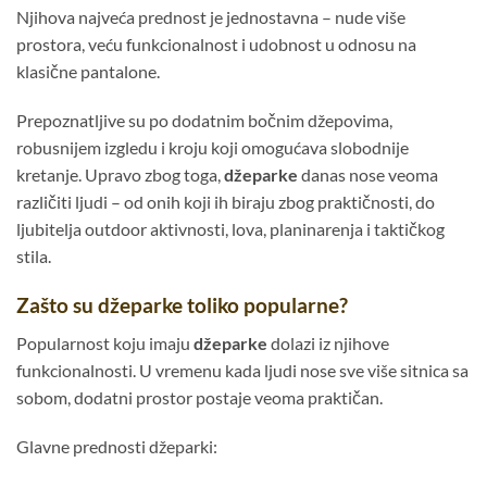
Njihova najveća prednost je jednostavna – nude više
prostora, veću funkcionalnost i udobnost u odnosu na
klasične pantalone.
Prepoznatljive su po dodatnim bočnim džepovima,
robusnijem izgledu i kroju koji omogućava slobodnije
kretanje. Upravo zbog toga,
džeparke
danas nose veoma
različiti ljudi – od onih koji ih biraju zbog praktičnosti, do
ljubitelja outdoor aktivnosti, lova, planinarenja i taktičkog
stila.
Zašto su džeparke toliko popularne?
Popularnost koju imaju
džeparke
dolazi iz njihove
funkcionalnosti. U vremenu kada ljudi nose sve više sitnica sa
sobom, dodatni prostor postaje veoma praktičan.
Glavne prednosti džeparki: