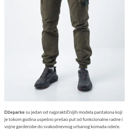
Džeparke
su jedan od najpraktičnijih modela pantalona koji
je tokom godina uspešno prešao put od funkcionalne radne i
vojne garderobe do svakodnevnog urbanog komada odeće.