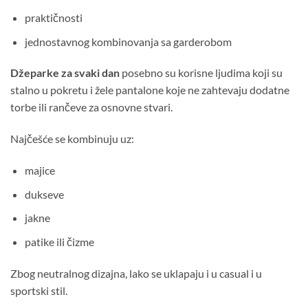
praktičnosti
jednostavnog kombinovanja sa garderobom
Džeparke za svaki dan
posebno su korisne ljudima koji su
stalno u pokretu i žele pantalone koje ne zahtevaju dodatne
torbe ili rančeve za osnovne stvari.
Najčešće se kombinuju uz:
majice
dukseve
jakne
patike ili čizme
Zbog neutralnog dizajna, lako se uklapaju i u casual i u
sportski stil.