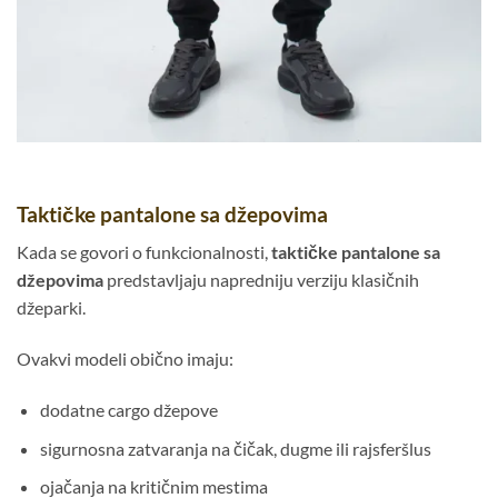
Taktičke pantalone sa džepovima
Kada se govori o funkcionalnosti,
taktičke pantalone sa
džepovima
predstavljaju napredniju verziju klasičnih
džeparki.
Ovakvi modeli obično imaju:
dodatne cargo džepove
sigurnosna zatvaranja na čičak, dugme ili rajsferšlus
ojačanja na kritičnim mestima