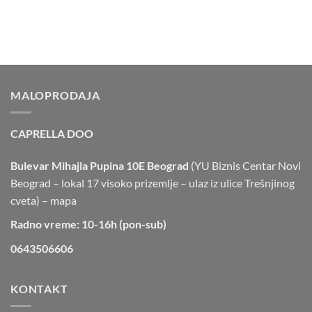
MALOPRODAJA
CAPRELLA DOO
Bulevar Mihajla Pupina 10E Beograd
(YU Biznis Centar Novi
Beograd – lokal 17 visoko prizemlje – ulaz iz ulice Trešnjinog
cveta) –
mapa
Radno vreme: 10-16h (pon-sub)
0643506606
KONTAKT