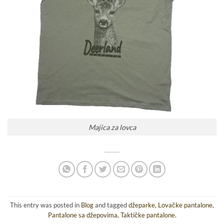
Majica za lovca
This entry was posted in
Blog
and tagged
džeparke
,
Lovačke pantalone
,
Pantalone sa džepovima
,
Taktičke pantalone
.