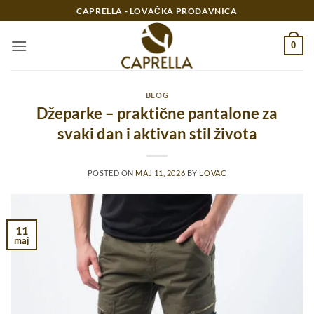
Preskoči
CAPRELLA - LOVAČKA PRODAVNICA
na
sadržaj
0
BLOG
Džeparke – praktične pantalone za
svaki dan i aktivan stil života
POSTED ON
MAJ 11, 2026
BY
LOVAC
11
maj