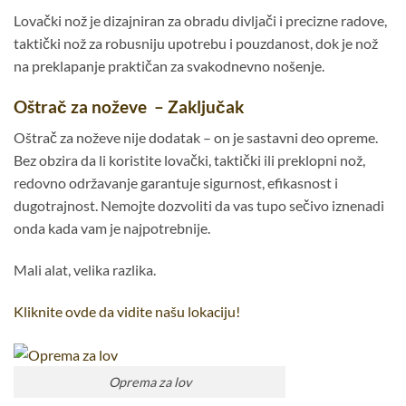
Lovački nož je dizajniran za obradu divljači i precizne radove,
taktički nož za robusniju upotrebu i pouzdanost, dok je nož
na preklapanje praktičan za svakodnevno nošenje.
Oštrač za noževe – Zaključak
Oštrač za noževe nije dodatak – on je sastavni deo opreme.
Bez obzira da li koristite lovački, taktički ili preklopni nož,
redovno održavanje garantuje sigurnost, efikasnost i
dugotrajnost. Nemojte dozvoliti da vas tupo sečivo iznenadi
onda kada vam je najpotrebnije.
Mali alat, velika razlika.
Kliknite ovde da vidite našu lokaciju!
Oprema za lov