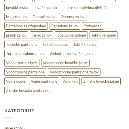
lovački prsluci
lovački prsluk
majice sa motivima divljači
Majice za lov
Opasač za lov
Oprema za lov
Pantalone sa džepovima
Pantalone za lov
Podopasač
prsluk za lov
ranac za lov
Ripstop pantalone
Taktičke cipele
Taktičke pantalone
Taktički opasač
Taktički ranac
Termo pantalone za lov
Vodootporna lovačka jakna
Vodootporne cipele
Vodootporne lovačke jakne
Vodootporne pantalone
Vodootporne pantalone za lov
Vojne cipele
Vojne pantalone
Vojni kaiš
Zimske lovačke jakne
Zimske lovačke pantalone
KATEGORIJE
Blog
(196)