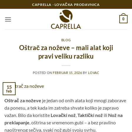
Preskoči
CAPRELLA - LOVAČKA PRODAVNICA
na
sadržaj
0
BLOG
Oštrač za noževe – mali alat koji
pravi veliku razliku
POSTED ON
FEBRUAR 15, 2026
BY
LOVAC
15
feb
Oštrač za noževe
je jedan od onih alata koji mnogi zaborave
da ponesu, a tek kada im zatreba shvate koliko je zapravo
važan. Bilo da koristite
Lovački nož
,
Taktički nož
ili
Nož na
preklapanje
, oštrina se vremenom gubi – a bez pravilno
naoštrenog sečiva, svaki nož gubi svoju svrhu.