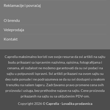
Reklamacije i povraćaj
O brendu
Veleprodaja
Kontakt
Caprella maksimalno koristi sve svoje resurse da svi artikli na sajtu
budu prikazani sa ispravnim nazivima, opisima, fotografijama i
cenama, ali nažalost ne možemo garantovati da su svi podaci na
sajtu u potpunosti ispravni. Svi artikli prikazani na ovom sajtu su
deo naše ponude i ne podrazumeva se da su svi dostupni u svakom
trenutku na našem lageru. Zadržavamo pravo promene cena svih
proizvoda i usluga, bez prethodne najave na sajtu. Cene proizvoda
prikazanih na sajtu su sa uključenim PDV-om.
Copyright 2026 ©
Caprella - Lovačka prodavnica