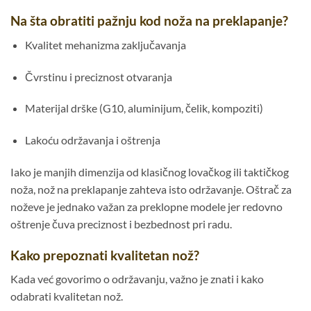
Na šta obratiti pažnju kod noža na preklapanje?
Kvalitet mehanizma zaključavanja
Čvrstinu i preciznost otvaranja
Materijal drške (G10, aluminijum, čelik, kompoziti)
Lakoću održavanja i oštrenja
Iako je manjih dimenzija od klasičnog lovačkog ili taktičkog
noža, nož na preklapanje zahteva isto održavanje. Oštrač za
noževe je jednako važan za preklopne modele jer redovno
oštrenje čuva preciznost i bezbednost pri radu.
Kako prepoznati kvalitetan nož?
Kada već govorimo o održavanju, važno je znati i kako
odabrati kvalitetan nož.