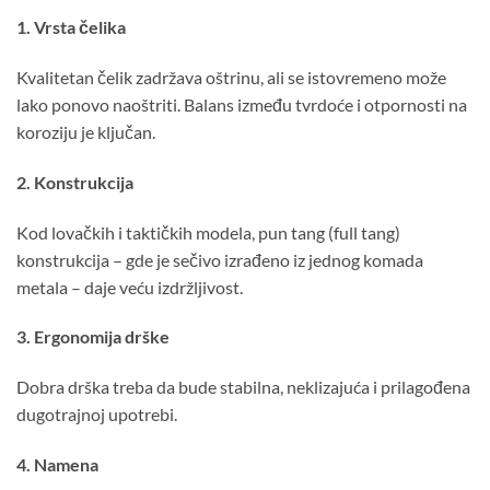
1. Vrsta čelika
Kvalitetan čelik zadržava oštrinu, ali se istovremeno može
lako ponovo naoštriti. Balans između tvrdoće i otpornosti na
koroziju je ključan.
2. Konstrukcija
Kod lovačkih i taktičkih modela, pun tang (full tang)
konstrukcija – gde je sečivo izrađeno iz jednog komada
metala – daje veću izdržljivost.
3. Ergonomija drške
Dobra drška treba da bude stabilna, neklizajuća i prilagođena
dugotrajnoj upotrebi.
4. Namena