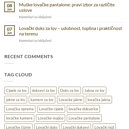
lovački
Muške lovačke pantalone: pravi izbor za različite
funkcionalnostza
08
kačket
jun
uslove
različite
–
aktivnosti
na
Komentari su isključeni
zaštita
Muške
i
lovačke
Lovački duks za lov – udobnost, toplina i praktičnost
udobnost
07
pantalone:
u
jun
na terenu
pravi
prirodi
na
Komentari su isključeni
izbor
Lovački
za
duks
različite
za
RECENT COMMENTS
uslove
lov
–
udobnost,
TAG CLOUD
toplina
i
praktičnost
na
Cipele za lov
duksevi za lov
Duks za lov
Jakna za lov
terenu
jakne za lov
kamere za lov
Lovacke jakne
lovačka jakna
Lovačka oprema
Lovačke cipele
lovačke dukserice
lovačke kamere
Lovačke majice
Lovačke pantalone
Lovačke čizme
Lovački duks
Lovački duksevi
Lovački nož