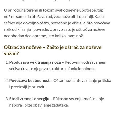
U prirodi, na terenu ili tokom svakodnevne upotrebe, tupi
nož ne samo da otežava rad, već može biti i opasniji. Kada
sečivo nije dovoljno oštro, potrebno je više sile, što povećava
rizik od klizanja i povrede. Upravo zato je oštrač za noževe
neophodan deo opreme, isto koliko i sam nož.
Oštrač za noževe – Zašto je oštrač za noževe
važan?
Produžava vek trajanja noža
– Redovnim održavanjem
sečiva čuvate njegovu strukturu i funkcionalnost.
Povećava bezbednost
– Oštar nož zahteva manje pritiska
i precizniji je pri radu.
Štedi vreme i energiju
– Efikasno sečenje znači manje
napora i brže obavljanje zadataka.