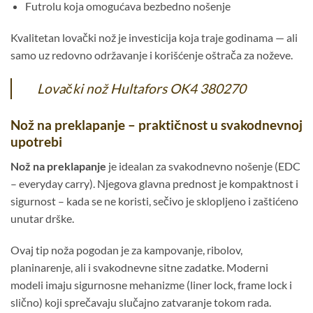
Futrolu koja omogućava bezbedno nošenje
Kvalitetan lovački nož je investicija koja traje godinama — ali
samo uz redovno održavanje i korišćenje oštrača za noževe.
Lovački nož Hultafors OK4 380270
Nož na preklapanje – praktičnost u svakodnevnoj
upotrebi
Nož na preklapanje
je idealan za svakodnevno nošenje (EDC
– everyday carry). Njegova glavna prednost je kompaktnost i
sigurnost – kada se ne koristi, sečivo je sklopljeno i zaštićeno
unutar drške.
Ovaj tip noža pogodan je za kampovanje, ribolov,
planinarenje, ali i svakodnevne sitne zadatke. Moderni
modeli imaju sigurnosne mehanizme (liner lock, frame lock i
slično) koji sprečavaju slučajno zatvaranje tokom rada.