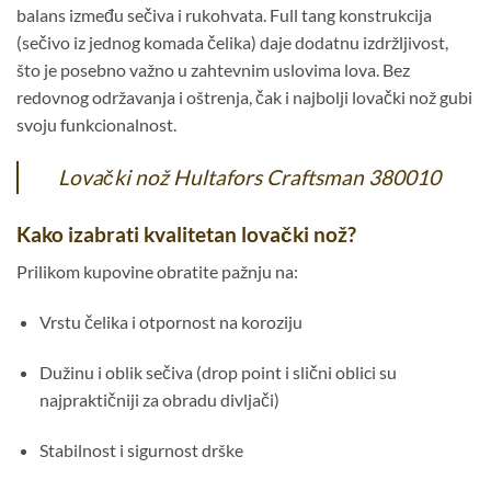
balans između sečiva i rukohvata. Full tang konstrukcija
(sečivo iz jednog komada čelika) daje dodatnu izdržljivost,
što je posebno važno u zahtevnim uslovima lova. Bez
redovnog održavanja i oštrenja, čak i najbolji lovački nož gubi
svoju funkcionalnost.
Lovački nož Hultafors Craftsman 380010
Kako izabrati kvalitetan lovački nož?
Prilikom kupovine obratite pažnju na:
Vrstu čelika i otpornost na koroziju
Dužinu i oblik sečiva (drop point i slični oblici su
najpraktičniji za obradu divljači)
Stabilnost i sigurnost drške