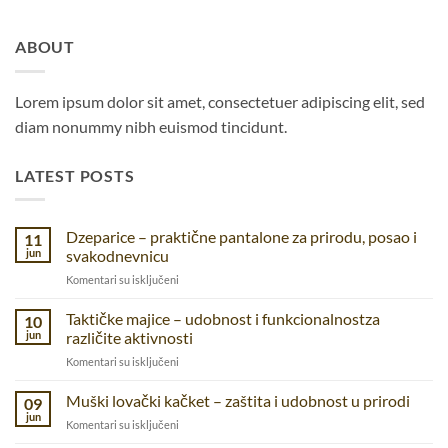
ABOUT
Lorem ipsum dolor sit amet, consectetuer adipiscing elit, sed
diam nonummy nibh euismod tincidunt.
LATEST POSTS
Dzeparice – praktične pantalone za prirodu, posao i
11
jun
svakodnevnicu
na
Komentari su isključeni
Dzeparice
–
Taktičke majice – udobnost i funkcionalnostza
10
praktične
jun
različite aktivnosti
pantalone
na
Komentari su isključeni
za
Taktičke
prirodu,
majice
Muški lovački kačket – zaštita i udobnost u prirodi
posao
09
–
i
jun
na
Komentari su isključeni
udobnost
svakodnevnicu
Muški
i