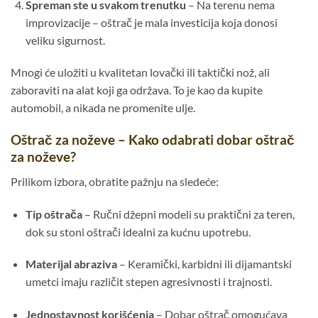
Spreman ste u svakom trenutku
– Na terenu nema
improvizacije – oštrač je mala investicija koja donosi
veliku sigurnost.
Mnogi će uložiti u kvalitetan lovački ili taktički nož, ali
zaboraviti na alat koji ga održava. To je kao da kupite
automobil, a nikada ne promenite ulje.
Oštrač za noževe – Kako odabrati dobar oštrač
za noževe?
Prilikom izbora, obratite pažnju na sledeće:
Tip oštrača
– Ručni džepni modeli su praktični za teren,
dok su stoni oštrači idealni za kućnu upotrebu.
Materijal abraziva
– Keramički, karbidni ili dijamantski
umetci imaju različit stepen agresivnosti i trajnosti.
Jednostavnost korišćenja
– Dobar oštrač omogućava