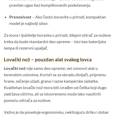
pravilan ugao bez komplikovanih podešavanja.
Prenosivost
– Ako često boravite u prirodi, kompaktan
model je najbolji izbor.
Za lovce i ljubitelje boravka u prirodi, džepni oštrač za noževe
treba da bude standardni deo opreme – isto kao baterijska
lampa ili rezervni upaljač.
Lovački nož – pouzdan alat svakog lovca
Lovački nož
nije samo deo opreme, već osnovni alat u
terenskim uslovima. Koristi se za obradu divljači, pripremu
hrane, sečenje užadi, grana i razne kamperske zadatke.
Kvalitetan lovački nož mora biti izrađen od čelika koji dugo
zadržava oštrinu, ali se istovremeno može lako naoštriti
pomoću oštrača za noževe.
Važno je da poseduje ergonomsku, neklizajuću dršku i dobar