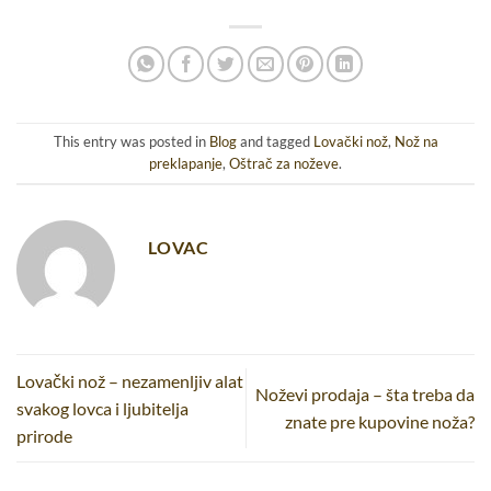
This entry was posted in
Blog
and tagged
Lovački nož
,
Nož na
preklapanje
,
Oštrač za noževe
.
LOVAC
Lovački nož – nezamenljiv alat
Noževi prodaja – šta treba da
svakog lovca i ljubitelja
znate pre kupovine noža?
prirode