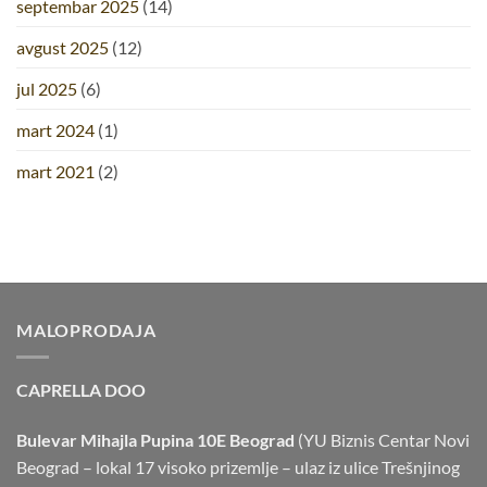
septembar 2025
(14)
avgust 2025
(12)
jul 2025
(6)
mart 2024
(1)
mart 2021
(2)
MALOPRODAJA
CAPRELLA DOO
Bulevar Mihajla Pupina 10E Beograd
(YU Biznis Centar Novi
Beograd – lokal 17 visoko prizemlje – ulaz iz ulice Trešnjinog