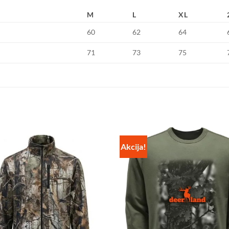
M
L
XL
60
62
64
71
73
75
Akcija!