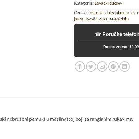
Kategorija:
Lovački duksevi
Oznake:
ciscenje
,
duks jakna za lov
,
d
jakna
,
lovački duks
,
zeleni duks
☎
Poručite telefo
Radno vreme:
10:00
ki nebrušeni pamuk) u maslinastoj boji sa ranglanim rukavima.