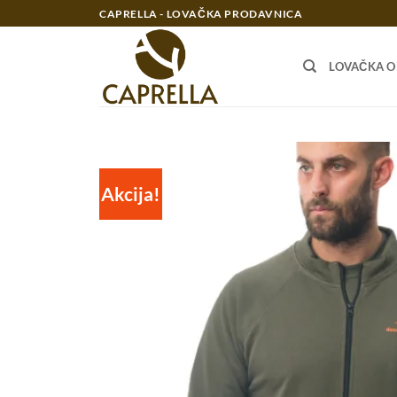
Preskoči
CAPRELLA - LOVAČKA PRODAVNICA
na
sadržaj
LOVAČKA 
Akcija!