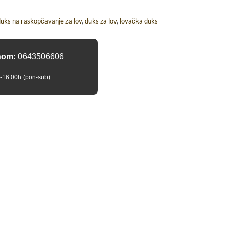
uks na raskopčavanje za lov
,
duks za lov
,
lovačka duks
nom:
0643506606
-16:00h (pon-sub)