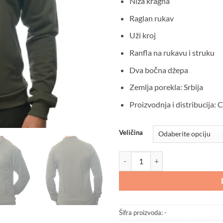
Niža kragna
Raglan rukav
Uži kroj
Ranfla na rukavu i struku
Dva bočna džepa
Zemlja porekla: Srbija
Proizvodnja i distribucij
Veličina
Duks Deerland Classic Green koli
Šifra proizvoda:
-