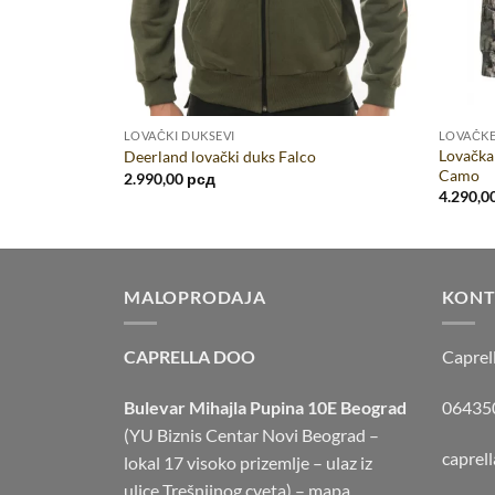
LOVAČKI DUKSEVI
LOVAČKE
Lovačka 
a D-2
Deerland lovački duks Falco
Camo
2.990,00
рсд
4.290,0
MALOPRODAJA
KONT
CAPRELLA DOO
Caprel
Bulevar Mihajla Pupina 10E Beograd
064350
(YU Biznis Centar Novi Beograd –
caprel
lokal 17 visoko prizemlje – ulaz iz
ulice Trešnjinog cveta) –
mapa