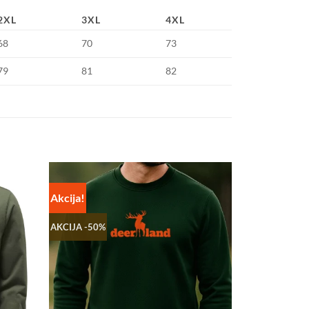
2XL
3XL
4XL
68
70
73
79
81
82
Akcija!
AKCIJA -50%