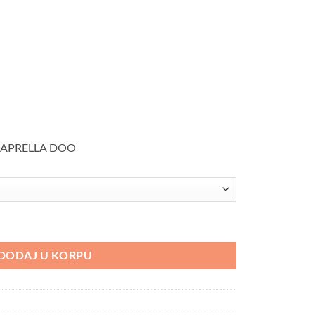
a: CAPRELLA DOO
čina
DODAJ U KORPU