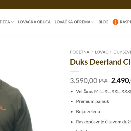
ODEĆA
LOVAČKA OBUĆA
LOVAČKA OPREMA
BLOG
RASP
POČETNA
/
LOVAČKI DUKSEV
Duks Deerland Cl
Origi
3.590,00
2.490
рсд
cena
Veličine: M, L, XL, XXL, XXX
je
bila:
Premium pamuk
3.590,
Boja: zelena
Raskopčavnje čitavom duž