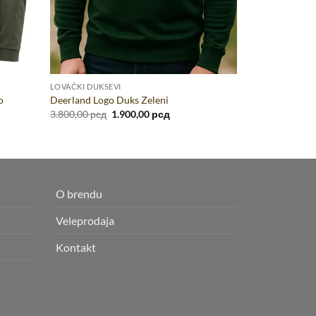
LOVAČKI DUKSEVI
o
Deerland Logo Duks Zeleni
na
Originalna
Trenutna
3.800,00
рсд
1.900,00
рсд
cena
cena
je
je:
0 рсд.
bila:
1.900,00 рсд.
3.800,00 рсд.
O brendu
Veleprodaja
Kontakt