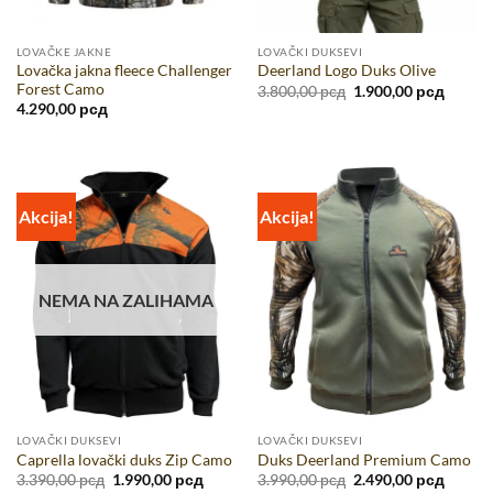
LOVAČKE JAKNE
LOVAČKI DUKSEVI
Lovačka jakna fleece Challenger
Deerland Logo Duks Olive
Forest Camo
Originalna
Trenut
3.800,00
рсд
1.900,00
рсд
cena
cena
4.290,00
рсд
je
je:
bila:
1.900,0
3.800,00 рсд.
Akcija!
Akcija!
NEMA NA ZALIHAMA
LOVAČKI DUKSEVI
LOVAČKI DUKSEVI
Caprella lovački duks Zip Camo
Duks Deerland Premium Camo
Originalna
Trenutna
Originalna
Trenut
3.390,00
рсд
1.990,00
рсд
3.990,00
рсд
2.490,00
рсд