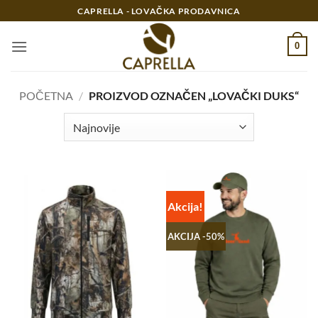
Preskoči
CAPRELLA - LOVAČKA PRODAVNICA
na
sadržaj
0
POČETNA
/
PROIZVOD OZNAČEN „LOVAČKI DUKS“
Akcija!
AKCIJA -50%