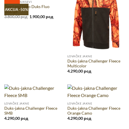
LOVAČKI DUKSEVI
Deerland Logo Duks Fluo
AKCIJA -50%
Orange
Originalna
Trenutna
3.800,00
рсд
1.900,00
рсд
cena
cena
je
je:
bila:
1.900,00 рсд.
3.800,00 рсд.
LOVAČKE JAKNE
Duks-jakna Challenger Fleece
Multicolor
4.290,00
рсд
LOVAČKE JAKNE
LOVAČKE JAKNE
Duks-jakna Challenger Fleece
Duks-jakna Challenger Fleece
SMB
Orange Camo
4.290,00
рсд
4.290,00
рсд