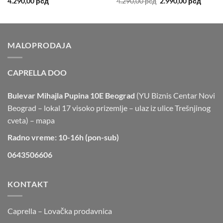
Originalna
Trenut
4.290,00
рсд
4.290,00
рсд
2.990,00
рсд
cena
cena
je
je:
bila:
2.990,0
4.290,00 рсд.
MALOPRODAJA
CAPRELLA DOO
Bulevar Mihajla Pupina 10E Beograd
(YU Biznis Centar Novi
Beograd – lokal 17 visoko prizemlje – ulaz iz ulice Trešnjinog
cveta) –
mapa
Radno vreme: 10-16h (pon-sub)
0643506606
KONTAKT
Caprella – Lovačka prodavnica