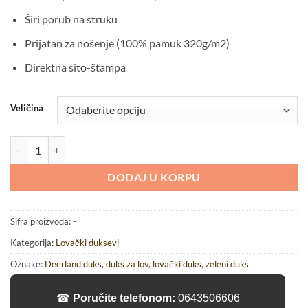
Širi porub na struku
Prijatan za nošenje (100% pamuk 320g/m2)
Direktna sito-štampa
Veličina
Deerland lovački duks Forest Camo količina
DODAJ U KORPU
Šifra proizvoda:
-
Kategorija:
Lovački duksevi
Oznake:
Deerland duks
,
duks za lov
,
lovački duks
,
zeleni duks
☎
Poručite telefonom:
0643506606