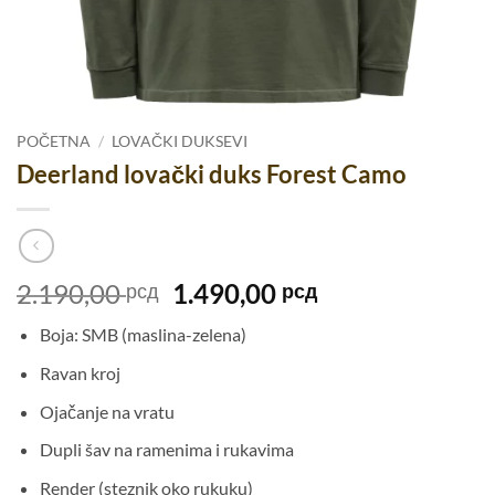
POČETNA
/
LOVAČKI DUKSEVI
Deerland lovački duks Forest Camo
Originalna
Trenutna
2.190,00
1.490,00
рсд
рсд
cena
cena
Boja: SMB (maslina-zelena)
je
je:
bila:
1.490,00 рсд.
Ravan kroj
2.190,00 рсд.
Ojačanje na vratu
Dupli šav na ramenima i rukavima
Render (steznik oko rukuku)