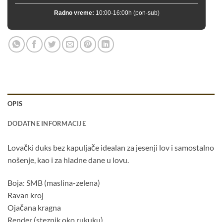
Radno vreme:
10:00-16:00h (pon-sub)
OPIS
DODATNE INFORMACIJE
Lovački duks bez kapuljače idealan za jesenji lov i samostalno
nošenje, kao i za hladne dane u lovu.
Boja: SMB (maslina-zelena)
Ravan kroj
Ojačana kragna
Render (steznik oko rukuku)