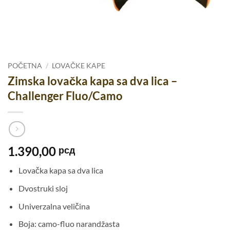
POČETNA
/
LOVAČKE KAPE
Zimska lovačka kapa sa dva lica –
Challenger Fluo/Camo
1.390,00
рсд
Lovačka kapa sa dva lica
Dvostruki sloj
Univerzalna veličina
Boja: camo-fluo narandžasta