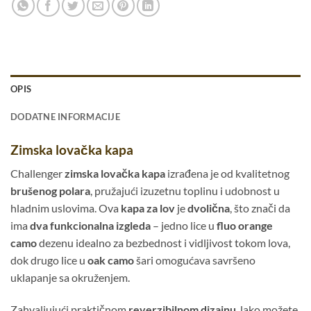
OPIS
DODATNE INFORMACIJE
Zimska lovačka kapa
Challenger
zimska lovačka kapa
izrađena je od kvalitetnog
brušenog polara
, pružajući izuzetnu toplinu i udobnost u
hladnim uslovima. Ova
kapa za lov
je
dvolična
, što znači da
ima
dva funkcionalna izgleda
– jedno lice u
fluo orange
camo
dezenu idealno za bezbednost i vidljivost tokom lova,
dok drugo lice u
oak camo
šari omogućava savršeno
uklapanje sa okruženjem.
Zahvaljujući praktičnom
reverzibilnom dizajnu
, lako možete