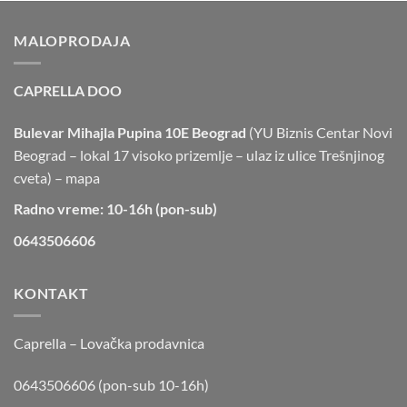
MALOPRODAJA
CAPRELLA DOO
Bulevar Mihajla Pupina 10E Beograd
(YU Biznis Centar Novi
Beograd – lokal 17 visoko prizemlje – ulaz iz ulice Trešnjinog
cveta) –
mapa
Radno vreme: 10-16h (pon-sub)
0643506606
KONTAKT
Caprella – Lovačka prodavnica
0643506606 (pon-sub 10-16h)