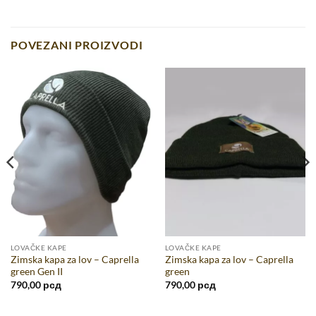
POVEZANI PROIZVODI
LOVAČKE KAPE
LOVAČKE KAPE
Zimska kapa za lov – Caprella
Zimska kapa za lov – Caprella
green Gen II
green
790,00
рсд
790,00
рсд