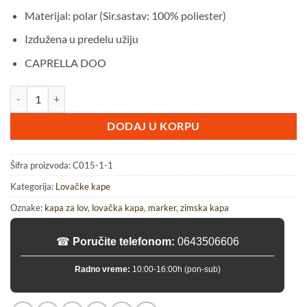
Materijal: polar (Sir.sastav: 100% poliester)
Izdužena u predelu užiju
CAPRELLA DOO
Zimska lovačka kapa sa dva lica - Challenger Fluo/Camo količina
DODAJ U KORPU
Šifra proizvoda:
C015-1-1
Kategorija:
Lovačke kape
Oznake:
kapa za lov
,
lovačka kapa
,
marker
,
zimska kapa
☎
Poručite telefonom:
0643506606
Radno vreme:
10:00-16:00h (pon-sub)