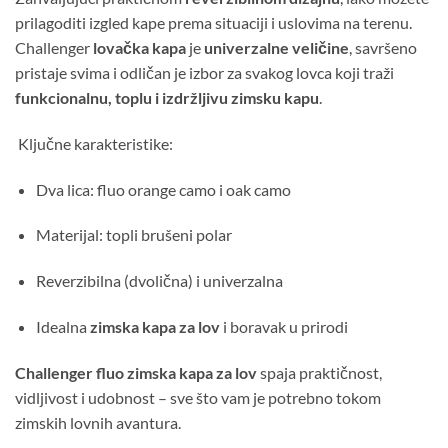
prilagoditi izgled kape prema situaciji i uslovima na terenu.
Challenger
lovačka kapa
je
univerzalne veličine
, savršeno
pristaje svima i odličan je izbor za svakog lovca koji traži
funkcionalnu, toplu i izdržljivu zimsku kapu
.
Ključne karakteristike:
Dva lica: fluo orange camo i oak camo
Materijal: topli brušeni polar
Reverzibilna (dvolična) i univerzalna
Idealna
zimska kapa za lov
i boravak u prirodi
Challenger fluo zimska kapa za lov
spaja praktičnost,
vidljivost i udobnost – sve što vam je potrebno tokom
zimskih lovnih avantura.