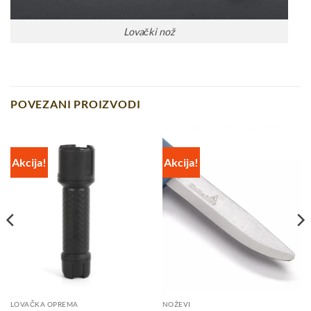
Lovački nož
POVEZANI PROIZVODI
Akcija!
Akcija!
LOVAČKA OPREMA
NOŽEVI