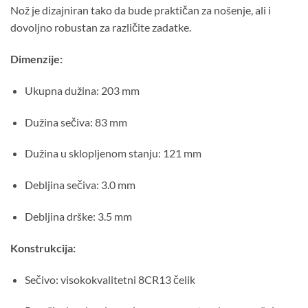
Nož je dizajniran tako da bude praktičan za nošenje, ali i
dovoljno robustan za različite zadatke.
Dimenzije:
Ukupna dužina: 203 mm
Dužina sečiva: 83 mm
Dužina u sklopljenom stanju: 121 mm
Debljina sečiva: 3.0 mm
Debljina drške: 3.5 mm
Konstrukcija:
Sečivo: visokokvalitetni 8CR13 čelik