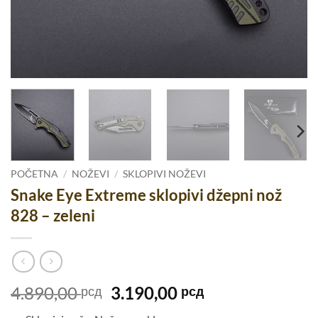
POČETNA
/
NOŽEVI
/
SKLOPIVI NOŽEVI
Snake Eye Extreme sklopivi džepni nož
828 – zeleni
Originalna
Trenutna
4.890,00
3.190,00
рсд
рсд
cena
cena