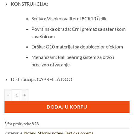
KONSTRUKCIJA:
Sečivo: Visokokvalitetni 8CR13 čelik
Površinska obrada: Crni premaz sa satenskom
završnicom
Drška: G10 materijal sa doublecolor efektom
Mehanizam: Ball bearing sistem za brzo i
precizno otvaranje
Distribucija: CAPRELLA DOO
Snake Eye Extreme sklopivi džepni nož 828 - zeleni količina
DODAJ U KORPU
Šifra proizvoda:
828
Kategorije:
Noževi
,
Sklopivi noževi
,
Taktička oprema