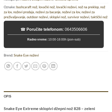
Oznake:
bushcaraft nož
,
lovački nož
,
lovački noževi
,
nož na preklop
,
nož
za lov
,
noževi prodaja
,
noževi za bacanje
,
noževi za lov
,
noževi za
preživaljavanje
,
outdoor noževi
,
sklopivi nož
,
survivor noževi
,
taktički nož
☎
Poručite telefonom:
0643506606
Radno vreme:
10:00-16:00h (pon-sub)
Brend:
Snake Eye noževi
OPIS
Snake Eye Extreme sklopivi džepni nož 828 – zeleni