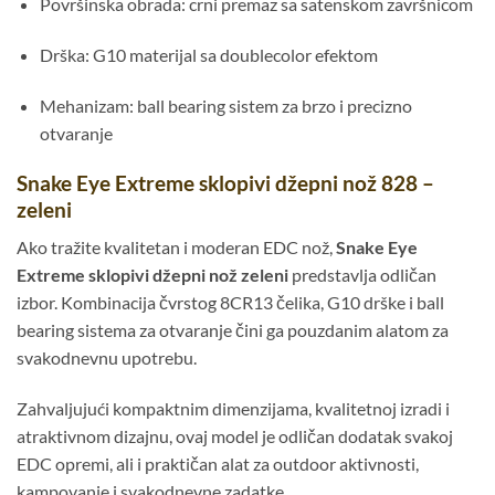
Površinska obrada: crni premaz sa satenskom završnicom
Drška: G10 materijal sa doublecolor efektom
Mehanizam: ball bearing sistem za brzo i precizno
otvaranje
Snake Eye Extreme sklopivi džepni nož 828 –
zeleni
Ako tražite kvalitetan i moderan EDC nož,
Snake Eye
Extreme sklopivi džepni nož zeleni
predstavlja odličan
izbor. Kombinacija čvrstog 8CR13 čelika, G10 drške i ball
bearing sistema za otvaranje čini ga pouzdanim alatom za
svakodnevnu upotrebu.
Zahvaljujući kompaktnim dimenzijama, kvalitetnoj izradi i
atraktivnom dizajnu, ovaj model je odličan dodatak svakoj
EDC opremi, ali i praktičan alat za outdoor aktivnosti,
kampovanje i svakodnevne zadatke.