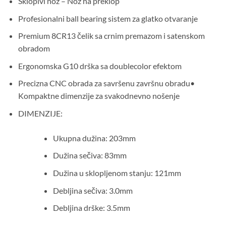
Sklopivi nož – Nož na preklop
je
je:
bila:
3.190,00 рсд.
Profesionalni ball bearing sistem za glatko otvaranje
4.890,00 рсд.
Premium 8CR13 čelik sa crnim premazom i satenskom
obradom
Ergonomska G10 drška sa doublecolor efektom
Precizna CNC obrada za savršenu završnu obradu•
Kompaktne dimenzije za svakodnevno nošenje
DIMENZIJE:
Ukupna dužina: 203mm
Dužina sečiva: 83mm
Dužina u sklopljenom stanju: 121mm
Debljina sečiva: 3.0mm
Debljina drške: 3.5mm