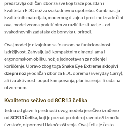
predstavlja odličan izbor za sve koji traže pouzdan i
kvalitetan EDC nož za svakodnevnu upotrebu. Kombinacija
kvalitetnih materijala, modernog dizajna i precizne izrade čini
ovaj model veoma praktičnim za različite situacije – od
svakodnevnih zadataka do boravka u prirodi.
Ovaj model je dizajniran sa fokusom na funkcionalnost i
izdržljivost. Zahvaljujući kompaktnim dimenzijama i
ergonomskom obliku, nož je jednostavan za nošenje i
korišćenje. Upravo zbog toga
Snake Eye Extreme sklopivi
džepni nož
je odličan izbor za EDC opremu (Everyday Carry),
ali i za aktivnosti poput kampovanja, planinarenja ili rada na
otvorenom.
Kvalitetno sečivo od 8CR13 čelika
Jedna od glavnih prednosti ovog modela je sečivo izrađeno
od
8CR13 čelika
, koji je poznat po dobroj ravnoteži između
čvrstoće, otpornosti i lakoće oštrenja. Ovaj čelik je često