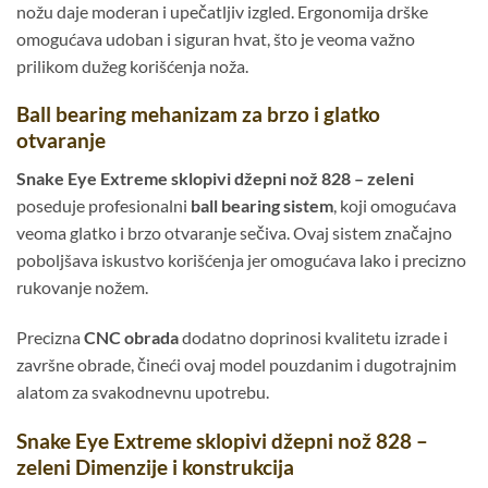
nožu daje moderan i upečatljiv izgled. Ergonomija drške
omogućava udoban i siguran hvat, što je veoma važno
prilikom dužeg korišćenja noža.
Ball bearing mehanizam za brzo i glatko
otvaranje
Snake Eye Extreme sklopivi džepni nož 828 – zeleni
poseduje profesionalni
ball bearing sistem
, koji omogućava
veoma glatko i brzo otvaranje sečiva. Ovaj sistem značajno
poboljšava iskustvo korišćenja jer omogućava lako i precizno
rukovanje nožem.
Precizna
CNC obrada
dodatno doprinosi kvalitetu izrade i
završne obrade, čineći ovaj model pouzdanim i dugotrajnim
alatom za svakodnevnu upotrebu.
Snake Eye Extreme sklopivi džepni nož 828 –
zeleni Dimenzije i konstrukcija