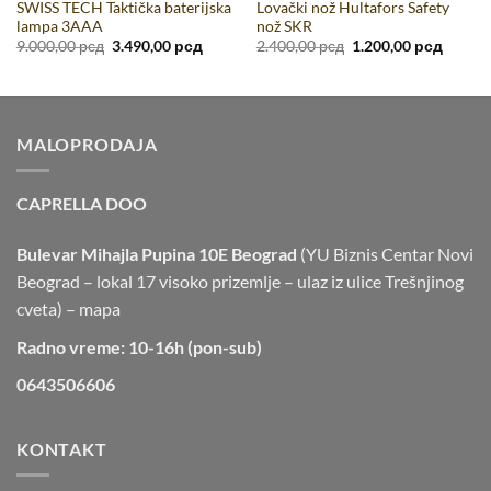
SWISS TECH Taktička baterijska
Lovački nož Hultafors Safety
lampa 3AAA
nož SKR
tna
Originalna
Trenutna
Originalna
Trenut
9.000,00
рсд
3.490,00
рсд
2.400,00
рсд
1.200,00
рсд
cena
cena
cena
cena
je
je:
je
je:
,00 рсд.
bila:
3.490,00 рсд.
bila:
1.200,0
9.000,00 рсд.
2.400,00 рсд.
MALOPRODAJA
CAPRELLA DOO
Bulevar Mihajla Pupina 10E Beograd
(YU Biznis Centar Novi
Beograd – lokal 17 visoko prizemlje – ulaz iz ulice Trešnjinog
cveta) –
mapa
Radno vreme: 10-16h (pon-sub)
0643506606
KONTAKT