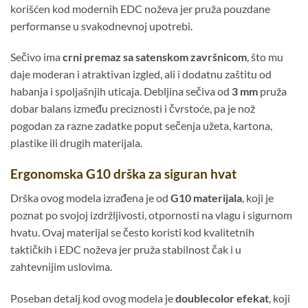
korišćen kod modernih EDC noževa jer pruža pouzdane
performanse u svakodnevnoj upotrebi.
Sečivo ima
crni premaz sa satenskom završnicom
, što mu
daje moderan i atraktivan izgled, ali i dodatnu zaštitu od
habanja i spoljašnjih uticaja. Debljina sečiva od
3 mm
pruža
dobar balans između preciznosti i čvrstoće, pa je nož
pogodan za razne zadatke poput sečenja užeta, kartona,
plastike ili drugih materijala.
Ergonomska G10 drška za siguran hvat
Drška ovog modela izrađena je od
G10 materijala
, koji je
poznat po svojoj izdržljivosti, otpornosti na vlagu i sigurnom
hvatu. Ovaj materijal se često koristi kod kvalitetnih
taktičkih i EDC noževa jer pruža stabilnost čak i u
zahtevnijim uslovima.
Poseban detalj kod ovog modela je
doublecolor efekat
, koji