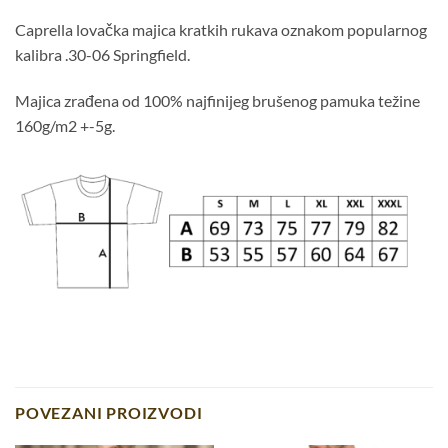
Caprella lovačka majica kratkih rukava oznakom popularnog
kalibra .30-06 Springfield.
Majica zrađena od 100% najfinijeg brušenog pamuka težine
160g/m2 +-5g.
POVEZANI PROIZVODI