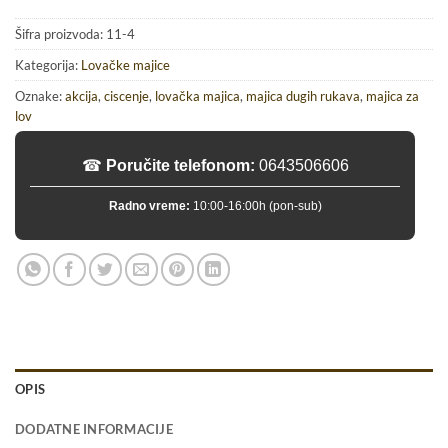
Šifra proizvoda:
11-4
Kategorija:
Lovačke majice
Oznake:
akcija
,
ciscenje
,
lovačka majica
,
majica dugih rukava
,
majica za
lov
☎
Poručite telefonom:
0643506606
Radno vreme:
10:00-16:00h (pon-sub)
OPIS
DODATNE INFORMACIJE