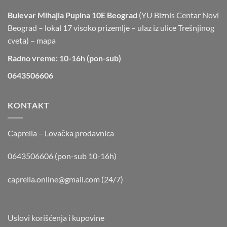
Bulevar Mihajla Pupina 10E Beograd
(YU Biznis Centar Novi
Beograd – lokal 17 visoko prizemlje – ulaz iz ulice Trešnjinog
cveta) –
mapa
Radno vreme: 10-16h (pon-sub)
0643506606
KONTAKT
Caprella – Lovačka prodavnica
0643506606 (pon-sub 10-16h)
caprella.online@gmail.com
(24/7)
Uslovi korišćenja i kupovine