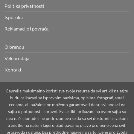
Politika privatnosti
Isporuka
Reklamacije i povraćaj
O brendu
Veleprodaja
Kontakt
Caprella maksimalno koristi sve svoje resurse da svi artikli na sajtu
budu prikazani sa ispravnim nazivima, opisima, fotografijama i
cenama, ali nažalost ne možemo garantovati da su svi podaci na
sajtu u potpunosti ispravni. Svi artikli prikazani na ovom sajtu su
deo naše ponude i ne podrazumeva se da su svi dostupni u svakom
trenutku na našem lageru. Zadržavamo pravo promene cena svih
proizvoda i usluga, bez prethodne najave na sajtu. Cene proizvoda