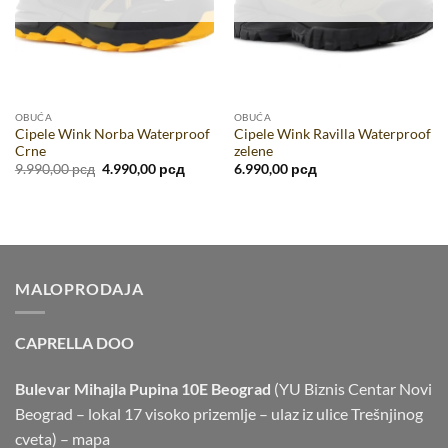
OBUĆA
OBUĆA
Cipele Wink Norba Waterproof
Cipele Wink Ravilla Waterproof
Crne
zelene
Originalna
Trenutna
9.990,00
рсд
4.990,00
рсд
6.990,00
рсд
cena
cena
je
je:
bila:
4.990,00 рсд.
9.990,00 рсд.
MALOPRODAJA
CAPRELLA DOO
Bulevar Mihajla Pupina 10E Beograd
(YU Biznis Centar Novi
Beograd – lokal 17 visoko prizemlje – ulaz iz ulice Trešnjinog
cveta) –
mapa