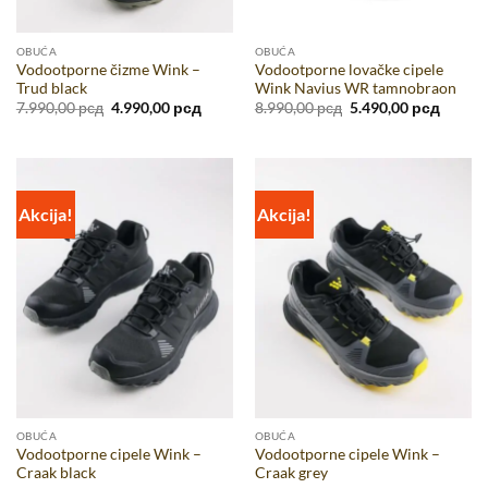
OBUĆA
OBUĆA
Vodootporne čizme Wink –
Vodootporne lovačke cipele
Trud black
Wink Navius WR tamnobraon
Originalna
Trenutna
Originalna
Trenut
7.990,00
рсд
4.990,00
рсд
8.990,00
рсд
5.490,00
рсд
cena
cena
cena
cena
je
je:
je
je:
bila:
4.990,00 рсд.
bila:
5.490,0
7.990,00 рсд.
8.990,00 рсд.
Akcija!
Akcija!
OBUĆA
OBUĆA
Vodootporne cipele Wink –
Vodootporne cipele Wink –
Craak black
Craak grey