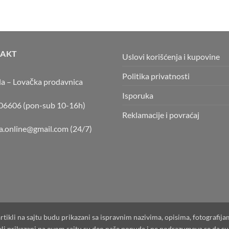
AKT
Uslovi korišćenja i kupovine
Politika privatnosti
la – Lovačka prodavnica
Isporuka
6606 (pon-sub 10-16h)
Reklamacije i povraćaj
la.online@gmail.com
(24/7)
artikli na sajtu budu prikazani sa ispravnim nazivima, opisima, fotografij
tikli prikazani na ovom sajtu su deo naše ponude i ne podrazumeva se da 