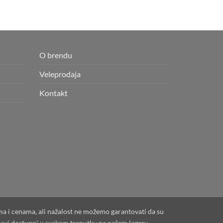
O brendu
Veleprodaja
Kontakt
ama i cenama, ali nažalost ne možemo garantovati da su
su svi dostupni u svakom trenutku na našem lageru.