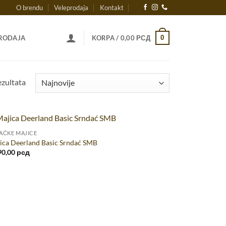
O brendu
Veleprodaja
Kontakt
0
RODAJA
KORPA /
0,00
РСД
Sortirano
ezultata
po
najnovijem
AČKE MAJICE
ica Deerland Basic Srndać SMB
90,00
рсд