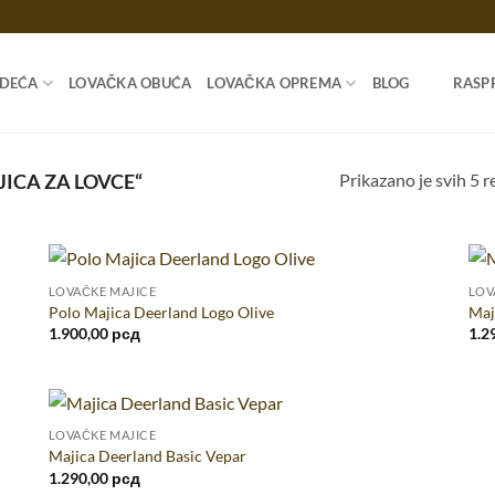
ODEĆA
LOVAČKA OBUĆA
LOVAČKA OPREMA
BLOG
RASP
Prikazano je svih 5 r
ICA ZA LOVCE“
LOVAČKE MAJICE
LOV
Polo Majica Deerland Logo Olive
Maj
1.900,00
рсд
1.2
LOVAČKE MAJICE
Majica Deerland Basic Vepar
1.290,00
рсд