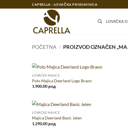
Preskoči
CAPRELLA - LOVAČKA PRODAVNICA
na
sadržaj
LOVAČKA 
POČETNA
/
PROIZVOD OZNAČEN „MAJ
LOVAČKE MAJICE
Polo Majica Deerland Logo Braon
1.900,00
рсд
LOVAČKE MAJICE
Majica Deerland Basic Jelen
1.290,00
рсд