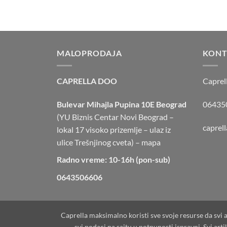
MALOPRODAJA
KONT
CAPRELLA DOO
Caprel
Bulevar Mihajla Pupina 10E Beograd
064350
(YU Biznis Centar Novi Beograd –
caprel
lokal 17 visoko prizemlje – ulaz iz
ulice Trešnjinog cveta) –
mapa
Radno vreme: 10-16h (pon-sub)
0643506606
Caprella maksimalno koristi sve svoje resurse da svi 
svi podaci na sajtu u potpunosti ispravni. Svi ar