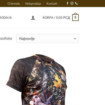
O brendu
Veleprodaja
Kontakt
0
RODAJA
KORPA /
0,00
РСД
Sortirano
ezultata
po
najnovijem