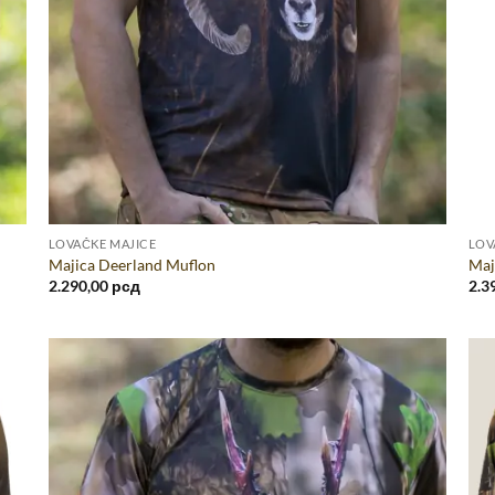
LOVAČKE MAJICE
LOV
Majica Deerland Muflon
Maj
2.290,00
рсд
2.3