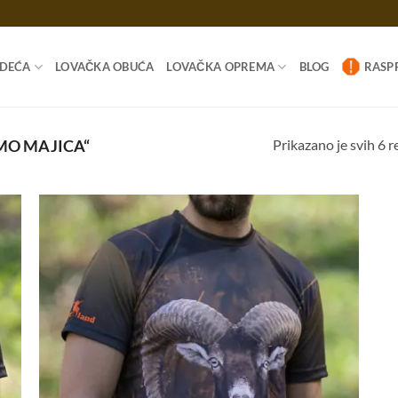
ODEĆA
LOVAČKA OBUĆA
LOVAČKA OPREMA
BLOG
RASP
Prikazano je svih 6 r
MO MAJICA“