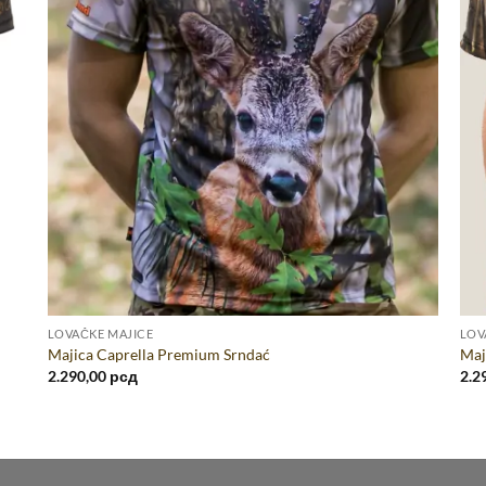
LOVAČKE MAJICE
LOV
Majica Caprella Premium Srndać
Maj
2.290,00
рсд
2.2