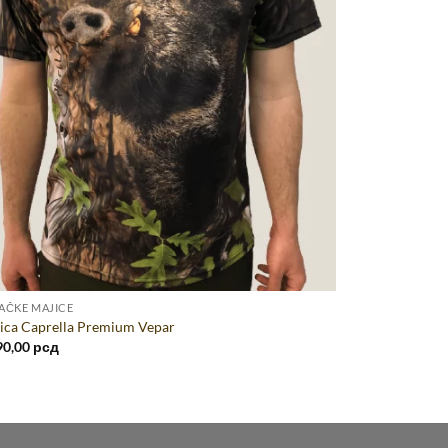
AČKE MAJICE
ica Caprella Premium Vepar
90,00
рсд