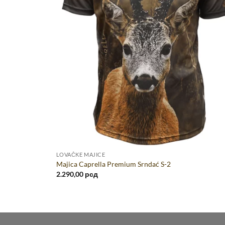
LOVAČKE MAJICE
Majica Caprella Premium Srndać S-2
2.290,00
рсд