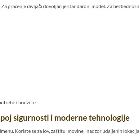
 Za praćenje divljači dovoljan je standardni model. Za bezbednos
potrebe i budžete.
oj sigurnosti i moderne tehnologije
nu. Koriste se za lov, zaštitu imovine i nadzor udaljenih lokacija