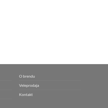
O brendu
Veleprodaja
Kontakt