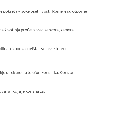
re pokreta visoke osetljivosti. Kamere su otporne
a životinja prođe ispred senzora, kamera
dličan izbor za lovišta i šumske terene.
ije direktno na telefon korisnika. Koriste
a funkcija je korisna za: