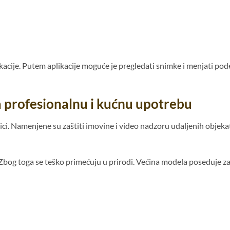
acije. Putem aplikacije moguće je pregledati snimke i menjati po
 profesionalnu i kućnu upotrebu
ci. Namenjene su zaštiti imovine i video nadzoru udaljenih objeka
Zbog toga se teško primećuju u prirodi. Većina modela poseduje z