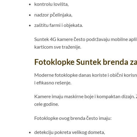
kontrolu lovišta,
nadzor pčelinjaka,
zaštitu farmi i objekata.
Suntek 4G kamere često podržavaju mobilne aplik
karticom sve traženije.
Fotoklopke Suntek brenda za
Moderne fotoklopke danas koriste i obični korisni
i efikasno rešenje.
Kamere imaju maskirne boje i kompaktan dizajn. 
cele godine.
Fotoklopke ovog brenda često imaju:
detekciju pokreta velikog dometa,