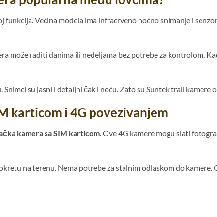
roj funkcija. Većina modela ima infracrveno noćno snimanje i senzo
a može raditi danima ili nedeljama bez potrebe za kontrolom. Kad
Snimci su jasni i detaljni čak i noću. Zato su Suntek trail kamere o
M karticom i 4G povezivanjem
ačka kamera sa SIM karticom
. Ove 4G kamere mogu slati fotograf
pokretu na terenu. Nema potrebe za stalnim odlaskom do kamere. Ov