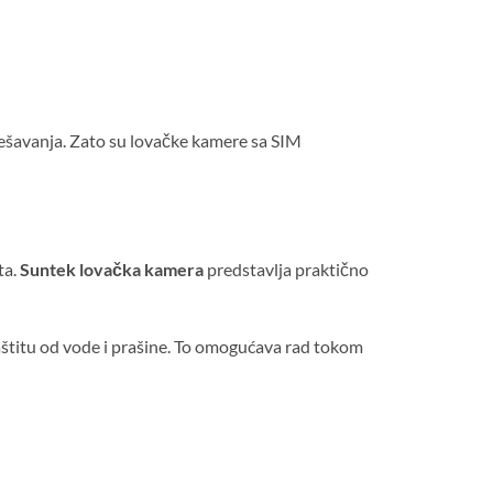
dešavanja. Zato su lovačke kamere sa SIM
ta.
Suntek lovačka kamera
predstavlja praktično
aštitu od vode i prašine. To omogućava rad tokom