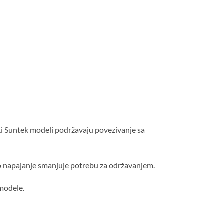
i Suntek modeli podržavaju povezivanje sa
rno napajanje smanjuje potrebu za održavanjem.
 modele.