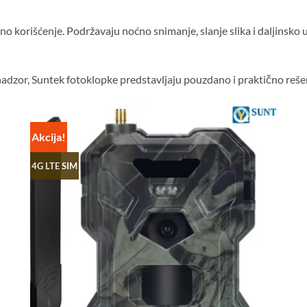
o korišćenje. Podržavaju noćno snimanje, slanje slika i daljinsko 
 nadzor, Suntek fotoklopke predstavljaju pouzdano i praktično reše
Akcija!
4G LTE SIM