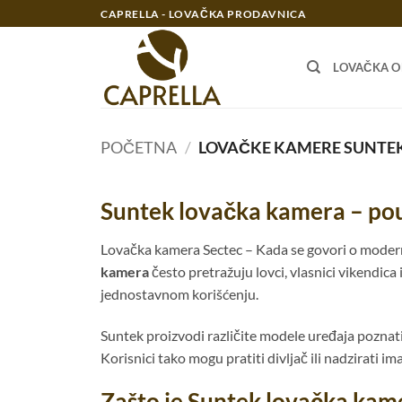
Preskoči
CAPRELLA - LOVAČKA PRODAVNICA
na
sadržaj
LOVAČKA 
POČETNA
/
LOVAČKE KAMERE SUNTE
Suntek lovačka kamera – pou
Lovačka kamera Sectec – Kada se govori o modern
kamera
često pretražuju lovci, vlasnici vikendic
jednostavnom korišćenju.
Suntek proizvodi različite modele uređaja poznati
Korisnici tako mogu pratiti divljač ili nadzirati im
Zašto je Suntek lovačka ka