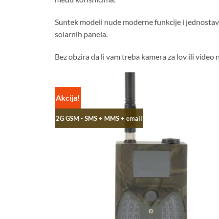
Suntek modeli nude moderne funkcije i jednostavn
solarnih panela.
Bez obzira da li vam treba kamera za lov ili video
Akcija!
2G GSM - SMS + MMS + email