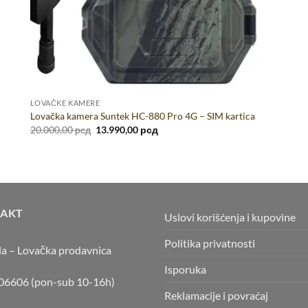
LOVAČKE KAMERE
Lovačka kamera Suntek HC-880 Pro 4G – SIM kartica
Originalna
Trenutna
20.000,00
рсд
13.990,00
рсд
cena
cena
je
je:
bila:
13.990,00 рсд.
20.000,00 рсд.
AKT
Uslovi korišćenja i kupovine
Politika privatnosti
la – Lovačka prodavnica
Isporuka
6606 (pon-sub 10-16h)
Reklamacije i povraćaj