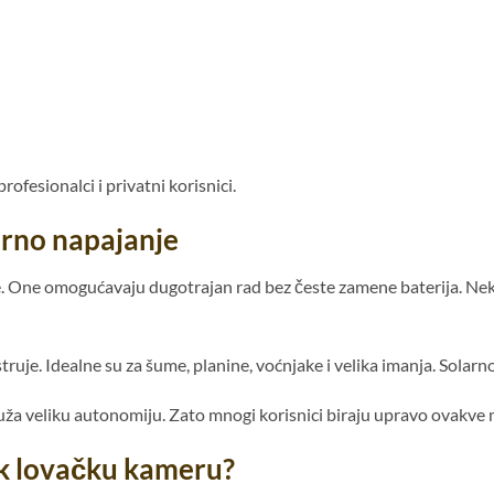
ofesionalci i privatni korisnici.
arno napajanje
. One omogućavaju dugotrajan rad bez česte zamene baterija. Nek
struje. Idealne su za šume, planine, voćnjake i velika imanja. Sola
uža veliku autonomiju. Zato mnogi korisnici biraju upravo ovakve
ek lovačku kameru?