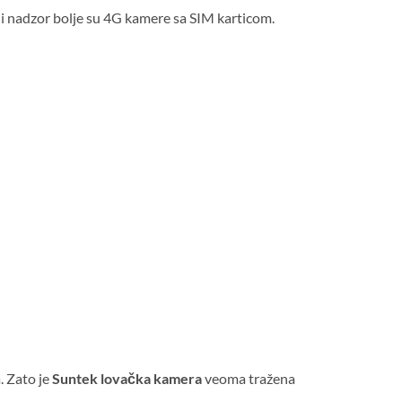
ni nadzor bolje su 4G kamere sa SIM karticom.
. Zato je
Suntek lovačka kamera
veoma tražena