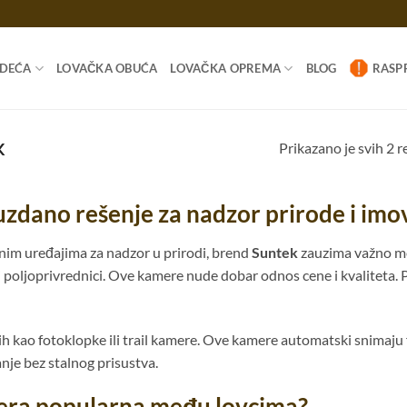
ODEĆA
LOVAČKA OBUĆA
LOVAČKA OPREMA
BLOG
RASP
Prikazano je svih 2 r
K
zdano rešenje za nadzor prirode i imo
im uređajima za nadzor u prirodi, brend
Suntek
zauzima važno mes
a i poljoprivrednici. Ove kamere nude dobar odnos cene i kvaliteta
h kao fotoklopke ili trail kamere. Ove kamere automatski snimaju f
anje bez stalnog prisustva.
mera popularna među lovcima?