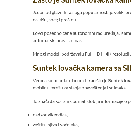
Jedan od glavnih razloga popularnosti je veliki b
na kišu, sneg i prašinu.
Lovci posebno cene autonomni rad uređaja. Kamer
automatski pravi snimak.
Mnogi modeli podržavaju Full HD ili 4K rezoluciju. 
Suntek lovačka kamera sa SI
Veoma su popularni modeli kao što je
Suntek lov
mobilnu mrežu za slanje obaveštenja i snimaka.
To znači da korisnik odmah dobija informacije o 
nadzor vikendica,
zaštitu njiva i voćnjaka,