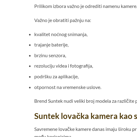
Prilikom izbora važno je odrediti namenu kamere.
Važno je obratiti pažnju na:
kvalitet noćnog snimanja,
trajanje baterije,
brzinu senzora,
rezoluciju videa i fotografija,
podršku za aplikacije,
otpornost na vremenske uslove.
Brend Suntek nudi veliki broj modela za različite 
Suntek lovačka kamera kao sp
Savremene lovačke kamere danas imaju široku prime
među korisnicima.