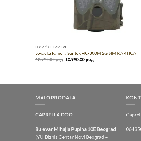
LOVAČKE KAMERE
Lovačka kamera Suntek HC-300M 2G SIM KARTICA
Originalna
Trenutna
12.990,00
рсд
10.990,00
рсд
cena
cena
je
je:
bila:
10.990,00 рсд.
12.990,00 рсд.
MALOPRODAJA
KONT
CAPRELLA DOO
Caprel
Bulevar Mihajla Pupina 10E Beograd
064350
(YU Biznis Centar Novi Beograd –