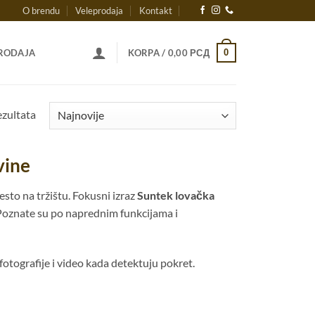
O brendu
Veleprodaja
Kontakt
0
RODAJA
KORPA /
0,00
РСД
Sortirano
ezultata
po
najnovijem
vine
to na tržištu. Fokusni izraz
Suntek lovačka
. Poznate su po naprednim funkcijama i
otografije i video kada detektuju pokret.