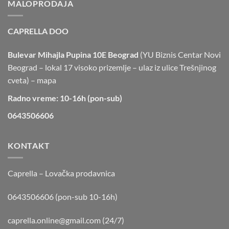
MALOPRODAJA
CAPRELLA DOO
Bulevar Mihajla Pupina 10E Beograd
(YU Biznis Centar Novi
Beograd – lokal 17 visoko prizemlje – ulaz iz ulice Trešnjinog
cveta) –
mapa
Radno vreme: 10-16h (pon-sub)
0643506606
KONTAKT
Caprella – Lovačka prodavnica
0643506606 (pon-sub 10-16h)
caprella.online@gmail.com
(24/7)