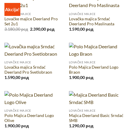
Akcija!
LOVAČKE MAJICE
LOVAČKE MAJICE
Lovačke majice Deerland Pro
Lovačka majica Srndać
Set 2u1
Deerland Pro Maslinasta
Originalna
Trenutna
3.180,00
рсд
2.390,00
рсд
1.590,00
рсд
cena
cena
je
je:
bila:
2.390,00 рсд.
3.180,00 рсд.
LOVAČKE MAJICE
LOVAČKE MAJICE
Lovačka majica Srndać
Polo Majica Deerland Logo
Deerland Pro Svetlobraon
Braon
1.590,00
рсд
1.900,00
рсд
LOVAČKE MAJICE
LOVAČKE MAJICE
Polo Majica Deerland Logo
Majica Deerland Basic Srndać
Olive
SMB
1.900,00
рсд
1.290,00
рсд