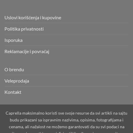
Uslovi korišćenja i kupovine
Politika privatnosti
Isporuka
Reklamacije i povraćaj
O brendu
Veleprodaja
Kontakt
Caprella maksimalno koristi sve svoje resurse da svi artikli na sajtu
budu prikazani sa ispravnim nazivima, opisima, fotografijama i
cenama, ali nažalost ne možemo garantovati da su svi podaci na